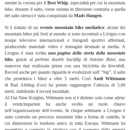
mentre la corona per il
Best Whip
, (specialità per cui la mountain
bike, durante il salto, viene ruotata in direzione contraria a quella
del salto stesso) è stata conquistata da
Mads Haugen
.
Si è trattato di un
evento mountain bike mediatico
: alcuni dei
mountain biker più forti al mondo si sono incontrati a Livigno con
troupe televisive internazionali e fotografi sportivi affermati,
producendo materiale video e immagini destinati ai media. A
Livigno è stata scritta
una pagina della storia della mountain
bike
, grazie al perfetto
double backflip di Antoine Bizet
, una
manovra mai realizzata prima con una bicicletta da downhill.
Record anche per quanto riguarda le evoluzioni sull’ “hip”, il salto
che proiettava i biker a oltre 5 metri. Così
Andi Wittmann
di
Bad Aibling (Ger) ha potuto raggiungere l’altezza di 5,60
metri, stabilendo il record mondiale.
Al Fiat Nine Knights, Wittmann non si è distinto solo come atleta:
il venticinquenne ha anche svolto un ruolo chiave
nell’organizzazione dell’evento. In cinque settimane a Livigno è
stato costruito un percorso mountain bike a forma di castello, le
cui dimensioni lo rendono unico in tutta Europa. Wittmann ha
progettato e costruito la struttura con il sostegno della propria