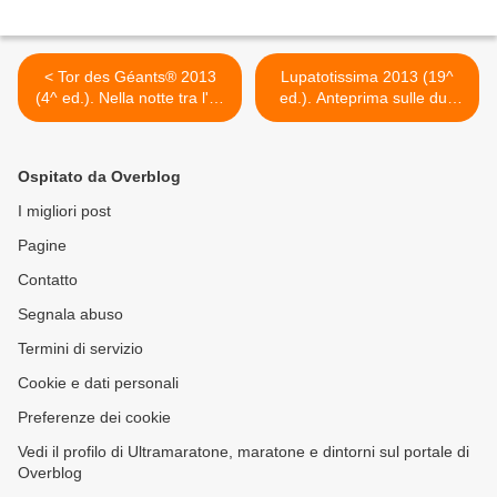
< Tor des Géants® 2013
Lupatotissima 2013 (19^
(4^ ed.). Nella notte tra l'11
ed.). Anteprima sulle due
e il 12 settembre arriva
gare di Ultramaratona che
Francesca Canepa prima
si svolgeranno il 21
donna del Tor 2013
settembre 2013 >
Ospitato da Overblog
I migliori post
Pagine
Contatto
Segnala abuso
Termini di servizio
Cookie e dati personali
Preferenze dei cookie
Vedi il profilo di Ultramaratone, maratone e dintorni sul portale di
Overblog