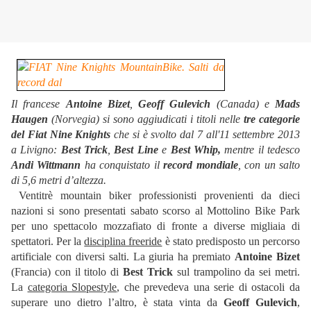
Il francese
Antoine Bizet
,
Geoff Gulevich
(Canada) e
Mads
Haugen
(Norvegia) si sono aggiudicati i titoli nelle
tre categorie
del Fiat Nine Knights
che si è svolto dal 7 all'11 settembre 2013
a Livigno:
Best Trick
,
Best Line
e
Best Whip,
mentre il tedesco
Andi Wittmann
ha conquistato il
record mondiale
, con un salto
di 5,6 metri d’altezza.
Ventitrè mountain biker professionisti provenienti da dieci
nazioni si sono presentati sabato scorso al Mottolino Bike Park
per uno spettacolo mozzafiato di fronte a diverse migliaia di
spettatori. Per la
disciplina freeride
è stato predisposto un percorso
artificiale con diversi salti. La giuria ha premiato
Antoine Bizet
(Francia) con il titolo di
Best Trick
sul trampolino da sei metri.
La
categoria Slopestyle
, che prevedeva una serie di ostacoli da
superare uno dietro l’altro, è stata vinta da
Geoff Gulevich
,