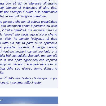
orta con sè ad un interesse altrettanto
per imprese di endurance di altro tipo,
anti per esempio il nuoto o le camminate
te), in secondo luogo le maratone.
ho pensato che non si poteva prescindere
 altri riferimenti come il podismo su altre
 il trail e l'ultratrail, ma anche a tutto ciò
a "alone" allo sport agonistico e che lo
ia: cioè, ho sentito l'esigenza di dare
a tutto ciò che fa parte di un approccio
le pratiche sportive di lunga durata,
i rientrare anche il camminare lento e la
della bici sostenibile. Secondo me, non c'è
lità di uno sport agonistico che esprima
campioni, se non c'è a fare da contorno
tica delle sue diverse forme diffusa e
ile.
torni" della mia testata c'è dunque un po'
 questo: insomma, tutto il resto.
VI