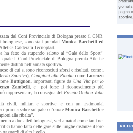
pratican
giornali
pagina c
sportive
izzata dal Coni Provinciale di Bologna presso il CNR,
t bolognese, sono stati premiati
Monica Barchetti ed
Atletica Calderara Tecnoplast.
ha fatto da stupendo salotto al “Galà dello Sport”,
 quale il Coni Provinciale di Bologna premia Atleti e
ente distinti nell’annata sportiva.
ese di cui si sono riconosciuti sforzi e risultati, come i
Merito Sportivo
),
Campioni alla Ribalta
come
Lorenzo
come
Buttignon
, importanti figure da
Una Vita per lo
enzo Zambelli
, e poi forse il riconoscimento più
può rappresentare, la consegna del
Premio Ondina Valla
à civili, militari e sportive, e con un testimonial
ra i primi a salire sul palco d’onore
Monica Barchetti
e
ioni alla ribalta”.
imento a due atleti bolognesi, veri amatori come tanti nel
rifici hanno fatto delle gare sulle lunghe distanze il loro
RICER
 traguardi di alto livello.