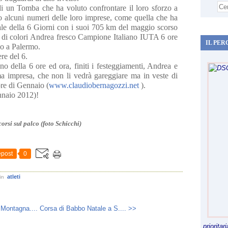
à di un Tomba che ha voluto confrontare il loro sforzo a
to alcuni numeri delle loro imprese, come quella che ha
ale della 6 Giorni con i suoi 705 km del maggio scorso
e di colori Andrea fresco Campione Italiano IUTA 6 ore
IL PER
rso a Palermo.
ere del 6.
no della 6 ore ed ora, finiti i festeggiamenti, Andrea e
a impresa, che non li vedrà gareggiare ma in veste di
ore di Gennaio (
www.claudiobernagozzi.net
).
nnaio 2012)!
rsi sul palco (foto Schicchi)
post
0
atleti
in
 Montagna....
Corsa di Babbo Natale a S.... >>
priorita