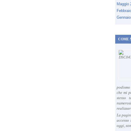
Maggio
Febbrai
Gennaio
COME 
podismo 
che mi p
stesso 
numeros
realizzar
La pagin
accesso 
oggi, son