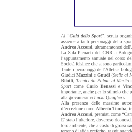
Al
"Galà dello Sport"
, serata organ
assieme a tanti personaggi dello spor
Andrea Accorsi,
ultramaratoneti dell'
La Sala Plenaria del CNR a Bologna 
l’appuntamento annuale nel corso del
Società felsinee che si sono particolarm
Tante i personaggi dell’Atletica bologn
Giudici
Mazzini
e
Gnudi
(
Stelle al 
Bilotti
,
Tecnici da Palma al Merito
Sport
come
Carlo Benassi
e
Vinc
importante, anche per lo stimolo che 
alla giovanissima
Lucia Quaglieri
.
Alla presenza delle massime autorit
d’eccezione come
Alberto Tomba
, t
Andrea Accorsi
, premiati come “Camp
E’ stato l’ulteriore, doveroso riconosc
loro ambiente, che a costo di grossi sac
terreno di sfida preferito, raggiungendo