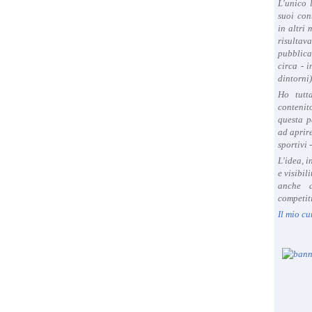
L'unico 
suoi con
in altri
risultav
pubblica
circa - 
dintorni)
Ho tutt
contenit
questa p
ad aprire
sportivi 
L'idea, 
e visibil
anche a
competiti
Il mio cu