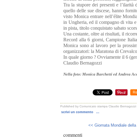
Tra la stupore dei presenti e l’ilarit
quello delle sue discese, hanno forni
visto Monica entrare nell’élite Mondi
in Ungheria, ed il compagno di vita 
in pista, titolo conquistato sabato sco
Una costante, oltre ai risultati, il ricorr
Record alla 6 giorni, Campione Italia
Monica sono al lavoro per la prossim
organizzatori: la Maratona di Crevalc
In quale giorno ? Ovviamente il 6 (ge
Claudio Bernagozzi
Nella foto: Monica Barchetti ed Andrea Acco
Re
Published by Comunicato stampa Claudio Bernagozzi
scrivi un commento
…
<< Giornata Mondiale della
commenti