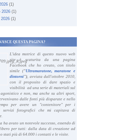
 2026
(1)
o 2026
(1)
 2026
(1)
NASCE QUESTA PAGINA?
L'idea motrice di questo nuovo web
site è scaturita da una pagina
Facebook che ho creato, con titolo
simile (
"
Ultramaratone, maratone e
dintorni
")
, avviata dall'ottobre 2010,
con il proposito di dare spazio e
visibilità ad una serie di materiali sul
agonistico e non, ma anche su altri sport,
ervenivano dalle fonti più disparate e nello
tempo per avere un "contenitore" per i
i servizi fotografici che mi capitava di
e.
a ha avuto un notevole successo, essendo di
libero per tutti: dalla data di creazione ad
o stati più di 64.000 i contatti e le visite.