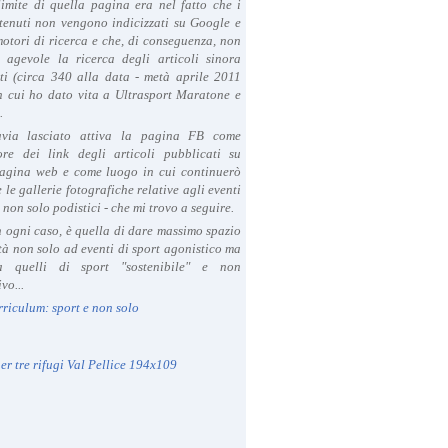
limite di quella pagina era nel fatto che i
tenuti non vengono indicizzati su Google e
 motori di ricerca e che, di conseguenza, non
a agevole la ricerca degli articoli sinora
ti (circa 340 alla data - metà aprile 2011
in cui ho dato vita a Ultrasport Maratone e
.
avia lasciato attiva la pagina FB come
ore dei link degli articoli pubblicati su
agina web e come luogo in cui continuerò
 le gallerie fotografiche relative agli eventi
- non solo podistici - che mi trovo a seguire.
in ogni caso, è quella di dare massimo spazio
ità non solo ad eventi di sport agonistico ma
 quelli di sport "sostenibile" e non
vo...
rriculum: sport e non solo