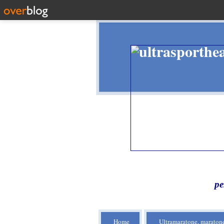
pe
Home
Ultramaratone, maratone