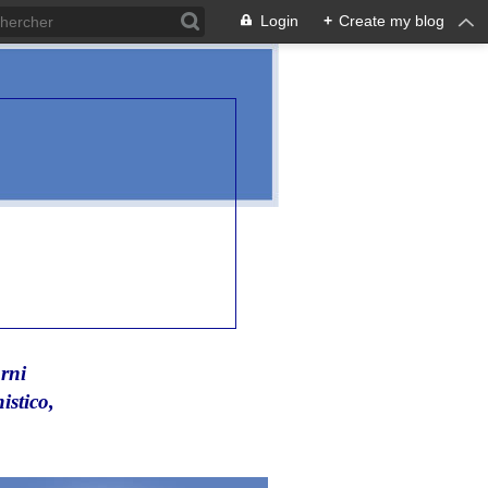
Login
+
Create my blog
rni
istico,