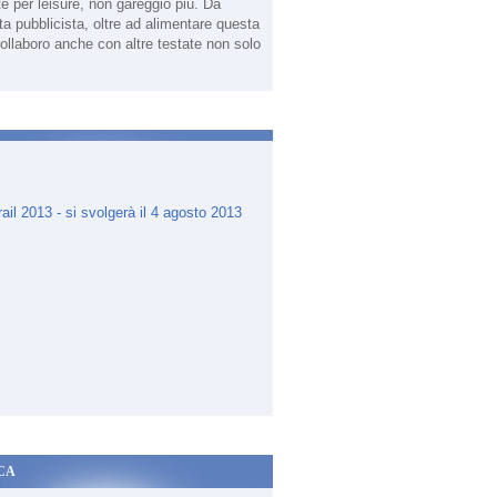
te per leisure, non gareggio più. Da
sta pubblicista, oltre ad alimentare questa
ollaboro anche con altre testate non solo
.
CA