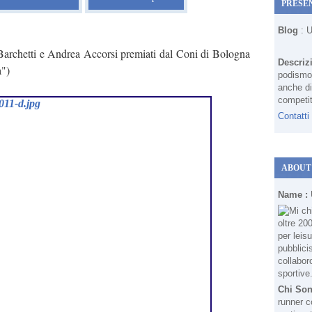
PRESE
Blog
: 
archetti e Andrea Accorsi premiati dal Coni di Bologna
Descriz
a")
podismo 
anche di
competit
Contatti
ABOUT
Name :
Chi So
runner c