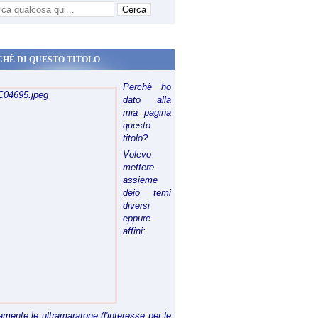
CHÈ DI QUESTO TITOLO
Perchè ho
dato alla
mia pagina
questo
titolo?
Volevo
mettere
assieme
deio temi
diversi
eppure
affini:
riamente le ultramaratone (l'interesse per le