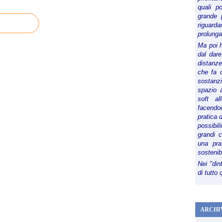
quali p
grande 
riguard
prolunga
Ma poi 
dal dare
distanze,
che fa d
sostanz
spazio 
soft al
facendoc
pratica 
possibi
grandi 
una pra
sostenib
Nei "din
di tutto
ARCHI