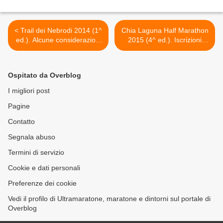
< Trail dei Nebrodi 2014 (1^
Chia Laguna Half Marathon
ed.). Alcune considerazioni
2015 (4^ ed.). Iscrizioni
sul dibattito post-gara e il
aperte! E una breve
bilancio finale di Aldo
intervista con Valeria
Siragusa, organizzatore
Straneo >
Ospitato da Overblog
I migliori post
Pagine
Contatto
Segnala abuso
Termini di servizio
Cookie e dati personali
Preferenze dei cookie
Vedi il profilo di Ultramaratone, maratone e dintorni sul portale di
Overblog