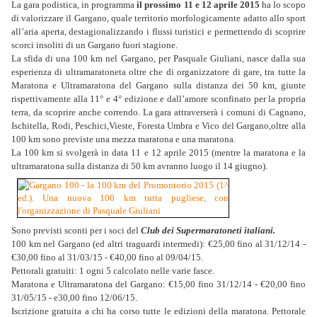
La gara podistica, in programma
il prossimo 11 e 12 aprile 2015
ha lo scopo
di valorizzare il Gargano, quale territorio morfologicamente adatto allo sport
all’aria aperta, destagionalizzando i flussi turistici e permettendo di scoprire
scorci insoliti di un Gargano fuori stagione.
La sfida di una 100 km nel Gargano, per Pasquale Giuliani, nasce dalla sua
esperienza di ultramaratoneta oltre che di organizzatore di gare, tra tutte la
Maratona e Ultramaratona del Gargano sulla distanza dei 50 km, giunte
rispettivamente alla 11° e 4° edizione e dall’amore sconfinato per la propria
terra, da scoprire anche correndo. La gara attraverserà i comuni di Cagnano,
Ischitella, Rodi, Peschici,Vieste, Foresta Umbra e Vico del Gargano,oltre alla
100 km sono previste una mezza maratona e una maratona.
La 100 km si svolgerà in data 11 e 12 aprile 2015 (mentre la maratona e la
ultramaratona sulla distanza di 50 km avranno luogo il 14 giugno).
Sono previsti sconti per i soci del
Club dei Supermaratoneti italiani.
100 km nel Gargano (ed altri traguardi intermedi): €25,00 fino al 31/12/14 -
€30,00 fino al 31/03/15 - €40,00 fino al 09/04/15.
Pettorali gratuiti: 1 ogni 5 calcolato nelle varie fasce.
Maratona e Ultramaratona del Gargano: €15,00 fino 31/12/14 - €20,00 fino
31/05/15 - e30,00 fino 12/06/15.
Iscrizione gratuita a chi ha corso tutte le edizioni della maratona. Pettorale