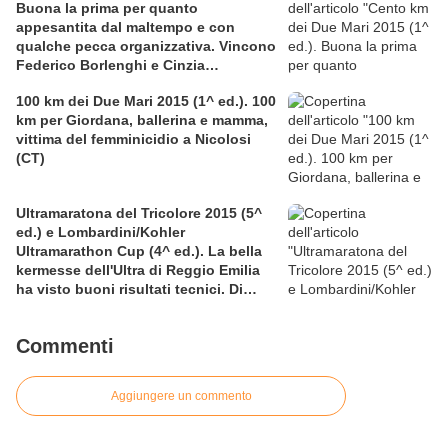
Buona la prima per quanto
appesantita dal maltempo e con
qualche pecca organizzativa. Vincono
Federico Borlenghi e Cinzia
Sonsogno
100 km dei Due Mari 2015 (1^ ed.). 100
km per Giordana, ballerina e mamma,
vittima del femminicidio a Nicolosi
(CT)
Ultramaratona del Tricolore 2015 (5^
ed.) e Lombardini/Kohler
Ultramarathon Cup (4^ ed.). La bella
kermesse dell'Ultra di Reggio Emilia
ha visto buoni risultati tecnici. Di
particolare pregio la prestazione sulla
12 ore di Nicolangelo D'Avanzo
Commenti
Aggiungere un commento