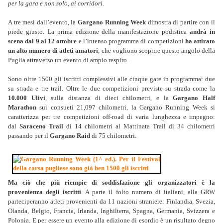
per la gara e non solo, ai corridori.
A tre mesi dall’evento, la
Gargano Running Week
dimostra di partire con il
piede giusto. La
prima edizione della manifestazione podistica
andrà in
scena dal 9 al 12 ottobre
e l’intenso programma di competizioni
ha attirato
un alto numero di atleti amatori
, che vogliono scoprire questo angolo della
Puglia attraverso un evento di ampio respiro.
Sono oltre 1500 gli iscritti complessivi alle cinque gare in programma: due
su strada e tre trail. Oltre le due competizioni previste su strada come la
10.000 Ulivi
, sulla distanza di dieci chilometri, e la
Gargano Half
Marathon
sui consueti 21,097 chilometri, la Gargano Running Week si
caratterizza per tre competizioni off-road di varia lunghezza e impegno:
dal
Saraceno Trail
di 14 chilometri al Mattinata Trail di 34 chilometri
passando per il
Gargano Raid
di 75 chilometri.
Ma ciò che più riempie di soddisfazione gli organizzatori è la
provenienza degli iscritti
. A parte il folto numero di italiani, alla GRW
parteciperanno atleti provenienti da 11 nazioni straniere: Finlandia, Svezia,
Olanda, Belgio, Francia, Irlanda, Inghilterra, Spagna, Germania, Svizzera e
Polonia. E per essere un evento alla edizione di esordio è un risultato degno