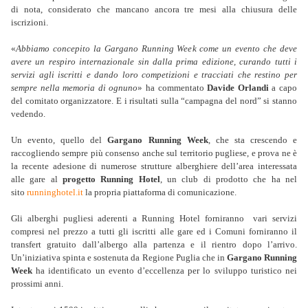
di nota, considerato che mancano ancora tre mesi alla chiusura delle
iscrizioni.
«
Abbiamo concepito la Gargano Running Week come un evento che deve
avere un respiro internazionale sin dalla prima edizione, curando tutti i
servizi agli iscritti e dando loro competizioni e tracciati che restino per
sempre nella memoria di ognuno
» ha commentato
Davide Orlandi
a capo
del comitato organizzatore. E i risultati sulla “campagna del nord” si stanno
vedendo.
Un evento, quello del
Gargano Running Week
, che sta crescendo e
raccogliendo sempre più consenso anche sul territorio pugliese, e prova ne è
la recente adesione di numerose strutture alberghiere dell’area interessata
alle gare al
progetto Running Hotel
, un club di prodotto che ha nel
sito
runninghotel.it
la propria piattaforma di comunicazione.
Gli alberghi pugliesi aderenti a Running Hotel forniranno vari servizi
compresi nel prezzo a tutti gli iscritti alle gare ed i Comuni forniranno il
transfert gratuito dall’albergo alla partenza e il rientro dopo l’arrivo.
Un’iniziativa spinta e sostenuta da Regione Puglia che in
Gargano Running
Week
ha identificato un evento d’eccellenza per lo sviluppo turistico nei
prossimi anni.