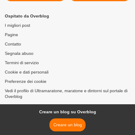
Cento su strada sempre più
Record Attempt.
popolare avrà luogo sabato
Ufficialmente registrata nel
19 luglio alle 14.00
Guinness dei Primati la
Ospitato da Overblog
prestazione di Rosario
Catania che è ora Record >
I migliori post
Pagine
Contatto
Segnala abuso
Termini di servizio
Cookie e dati personali
Preferenze dei cookie
Vedi il profilo di Ultramaratone, maratone e dintorni sul portale di
Overblog
Creare un blog su Overblog
Creare un blog