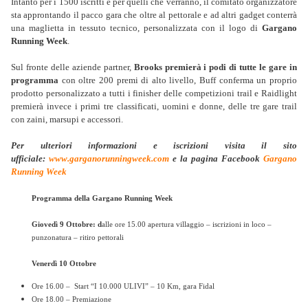
Intanto per i 1500 iscritti e per quelli che verranno, il comitato organizzatore
sta approntando il pacco gara che oltre al pettorale e ad altri gadget conterrà
una maglietta in tessuto tecnico, personalizzata con il logo di
Garga
no
Running Week
.
Sul fronte delle aziende partner,
Brooks premierà i podi di tutte le gare in
programma
con oltre 200 premi di alto livello, Buff conferma un proprio
prodotto personalizzato a tutti i finisher delle competizioni trail e Raidlight
premierà invece i primi tre classificati, uomini e donne, delle tre gare trail
con zaini, marsupi e accessori.
Per ulteriori informazioni e iscrizioni visita il sito
ufficiale:
www.garganorunningweek.com
e la pagina Facebook
Gargano
Running Week
Programma della Gargano Running Week
Giovedì 9 Ottobre: d
alle ore 15.00 apertura villaggio – iscrizioni in loco –
punzonatura – ritiro pettorali
Venerdì 10 Ottobre
Ore 16.00 – Start “I 10.000 ULIVI” – 10 Km, gara Fidal
Ore 18.00 – Premiazione