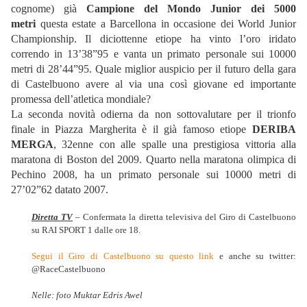
cognome) già
Campione del Mondo Junior dei 5000
metri
questa estate a Barcellona in occasione dei World Junior
Championship. Il diciottenne etiope ha vinto l’oro iridato
correndo in 13’38”95 e vanta un primato personale sui 10000
metri di 28’44”95. Quale miglior auspicio per il futuro della gara
di Castelbuono avere al via una così giovane ed importante
promessa dell’atletica mondiale?
La seconda novità odierna da non sottovalutare per il trionfo
finale in Piazza Margherita è il già famoso etiope
DERIBA
MERGA
, 32enne con alle spalle una prestigiosa vittoria alla
maratona di Boston del 2009. Quarto nella maratona olimpica di
Pechino 2008, ha un primato personale sui 10000 metri di
27’02”62 datato 2007.
Diretta TV
– Confermata la diretta televisiva del Giro di Castelbuono
su RAI SPORT 1 dalle ore 18.
Segui il Giro di Castelbuono su questo link
e anche su twitter:
@RaceCastelbuono
Nelle: foto Muktar Edris Awel