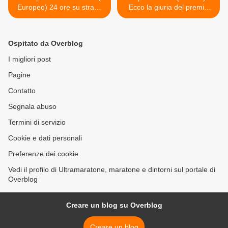
Europeo) 24 ore su strada
Ecco la giuria del premio
2012. E' imminente la
giornalistico "Lupetto d'oro"
partenza della delegazione
e "Lupetto rosa" >
azzurra per Katowice
Ospitato da Overblog
(Polonia)
I migliori post
Pagine
Contatto
Segnala abuso
Termini di servizio
Cookie e dati personali
Preferenze dei cookie
Vedi il profilo di Ultramaratone, maratone e dintorni sul portale di
Overblog
Creare un blog su Overblog
Creare un blog