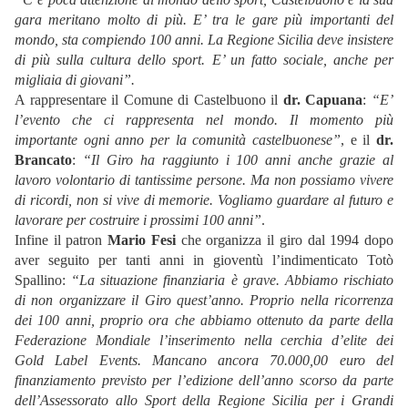
gara meritano molto di più. E’ tra le gare più importanti del
mondo, sta compiendo 100 anni. La Regione Sicilia deve insistere
di più sulla cultura dello sport. E’ un fatto sociale, anche per
migliaia di giovani”.
A rappresentare il Comune di Castelbuono il
dr. Capuana
:
“E’
l’evento che ci rappresenta nel mondo. Il momento più
importante ogni anno per la comunità castelbuonese”
, e il
dr.
Brancato
:
“Il Giro ha raggiunto i 100 anni anche grazie al
lavoro volontario di tantissime persone. Ma non possiamo vivere
di ricordi, non si vive di memorie. Vogliamo guardare al futuro e
lavorare per costruire i prossimi 100 anni”
.
Infine il patron
Mario Fesi
che organizza il giro dal 1994 dopo
aver seguito per tanti anni in gioventù l’indimenticato Totò
Spallino:
“La situazione finanziaria è grave. Abbiamo rischiato
di non organizzare il Giro quest’anno. Proprio nella ricorrenza
dei 100 anni, proprio ora che abbiamo ottenuto da parte della
Federazione Mondiale l’inserimento nella cerchia d’elite dei
Gold Label Events. Mancano ancora 70.000,00 euro del
finanziamento previsto per l’edizione dell’anno scorso da parte
dell’Assessorato allo Sport della Regione Sicilia per i Grandi