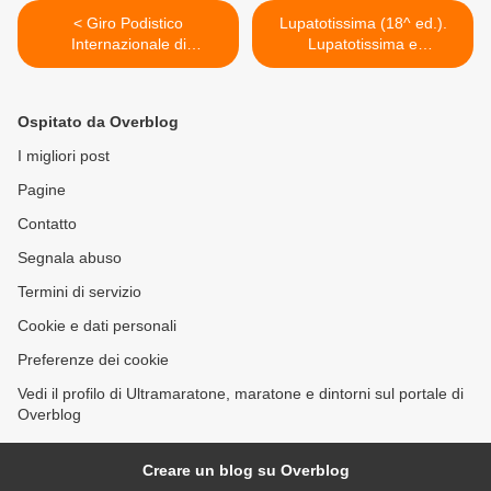
< Giro Podistico
Lupatotissima (18^ ed.).
Internazionale di
Lupatotissima e
Castelbuono (87^ ed.). Allo
StraLupatoto, insieme con
start, a Piazza Margherita di
gli altri >
Castelbuono, anche il
Ospitato da Overblog
kenyano Ezechiel Kemboi
I migliori post
Pagine
Contatto
Segnala abuso
Termini di servizio
Cookie e dati personali
Preferenze dei cookie
Vedi il profilo di Ultramaratone, maratone e dintorni sul portale di
Overblog
Creare un blog su Overblog