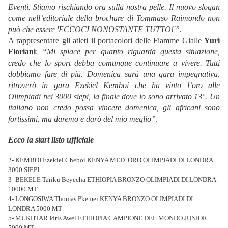
Eventi. Stiamo rischiando ora sulla nostra pelle. Il nuovo slogan
come nell’editoriale della brochure di Tommaso Raimondo non
può che essere 'ECCOCI NONOSTANTE TUTTO!'”
.
A rappresentare gli atleti il portacolori delle Fiamme Gialle
Yuri
Floriani
:
“Mi spiace per quanto riguarda questa situazione,
credo che lo sport debba comunque continuare a vivere. Tutti
dobbiamo fare di più. Domenica sarà una gara impegnativa,
ritroverò in gara Ezekiel Kemboi che ha vinto l’oro alle
Olimpiadi nei 3000 siepi, la finale dove io sono arrivato 13°. Un
italiano non credo possa vincere domenica, gli africani sono
fortissimi, ma daremo e darò del mio meglio”
.
Ecco la start listo ufficiale
2- KEMBOI Ezekiel Cheboi KENYA MED. ORO OLIMPIADI DI LONDRA
3000 SIEPI
3- BEKELE Tariku Beyecha ETHIOPIA BRONZO OLIMPIADI DI LONDRA
10000 MT
4- LONGOSIWA Thomas Pkemei KENYA BRONZO OLIMPIADI DI
LONDRA 5000 MT
5- MUKHTAR Idris Awel ETHIOPIA CAMPIONE DEL MONDO JUNIOR
5000 MT