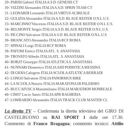
29- PARISI Gabriel ITALIA A.S.D. GENESIS CT
30- VIZZINI Alessandro ITALIA A.S.D. SPRIN TEAM CT
31- LEONARDI Leonardo ITALIA VIRTUS ACIREALE
32- GULIZIA Alessandro ITALIA A.S.D. BLAUE REITER O.N.L.U.S.
33- MARCINNO’Vincenzo ITALIA A.S.D. BLAUE REITER O.N.L.U.S.
34- BELMONTE Sergio ITALIA A.S.D. BLAUE REITER O.N.L.U.S.
35- PICCINO Salvatore ITALIA A.S.D. BLAUE REITER O.N.L.U.S.
36- BRANCATO Alessandro ITALIA RCF ROMA
37- SPINALI Luigi ITALIA RCF ROMA
38- PAFUMI Enrico ITALIA ATL. S. ANASTASIA
39- TROVATO Alfredo ITALIA ATL. S. ANASTASIA
40- BORZI' Giuseppe ITALIA ATLETICA S. ANASTASIA
41- NUNNARI Domenico ITALIA ASD PODISTICA MESSINA
42- DI GIOIA Calogero ITALIA SCUOLA ATLETICA BERRADI
43- LONGO Salvatore ITALIA PANORMUS BIKE
44- LA SCUOLA Nunzio ITALIA MARATONA DI PALERMO
45- BUCCAFUSCA Massimiliano ITALIA MARATHON MONREALE
46- CIMO’ Lucio Santo ITALIA APB BAGHERIA
47- LOMBARDO Alessandro ITALIA TRACK CLUB MASTER CL
La diretta TV
– Confermata la diretta televisiva del GIRO DI
CASTELBUONO su
RAI SPORT 1
dalle ore 17.30.
Commento di
Franco Bragagna
; commento tecnico:
Attilio