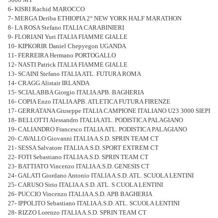
6- KISRI Rachid MAROCCO
7- MERGA Deriba ETHIOPIA 2° NEW YORK HALF MARATHON
8- LA ROSA Stefano ITALIA CARABINIERI
9- FLORIANI Yuri ITALIA FIAMME GIALLE
10- KIPKORIR Daniel Chepyegon UGANDA
11- FERREIRA Hermano PORTOGALLO
12- NASTI Patrick ITALIA FIAMME GIALLE
13- SCAINI Stefano ITALIA ATL. FUTURA ROMA
14- CRAGG Alistair IRLANDA
15- SCIALABBA Giorgio ITALIA APB. BAGHERIA
16- COPIA Enzo ITALIA APB. ATLETICA FUTURA FIRENZE
17- GERRATANA Giuseppe ITALIA CAMPIONE ITALIANO U23 3000 SIEPI
18- BELLOTTI Alessandro ITALIA ATL. PODISTICA PALAGIANO
19- CALIANDRO Francesco ITALIA ATL. PODISTICA PALAGIANO
20- CAVALLO Giovanni ITALIA A.S.D. SPRIN TEAM CT
21- SESSA Salvatore ITALIA A.S.D. SPORT EXTREM CT
22- FOTI Sebastiano ITALIA A.S.D. SPRIN TEAM CT
23- BATTIATO Vincenzo ITALIA A.S.D. GENESIS CT
24- GALATI Giordano Antonio ITALIA A.S.D. ATL. SCUOLA LENTINI
25- CARUSO Sirio ITALIA A.S.D. ATL. S CUOLA LENTINI
26- PUCCIO Vincenzo ITALIA A.S.D. APB BAGHERIA
27- IPPOLITO Sebastiano ITALIA A.S.D. ATL. SCUOLA LENTINI
28- RIZZO Lorenzo ITALIA A.S.D. SPRIN TEAM CT