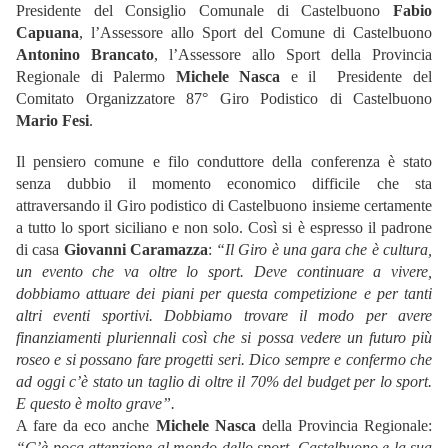
Presidente del Consiglio Comunale di Castelbuono
Fabio
Capuana
, l’Assessore allo Sport del Comune di Castelbuono
Antonino Brancato
, l’Assessore allo Sport della Provincia
Regionale di Palermo
Michele Nasca
e il Presidente del
Comitato Organizzatore 87° Giro Podistico di Castelbuono
Mario Fesi
.
Il pensiero comune e filo conduttore della conferenza è stato
senza dubbio il momento economico difficile che sta
attraversando il Giro podistico di Castelbuono insieme certamente
a tutto lo sport siciliano e non solo. Così si è espresso il padrone
di casa
Giovanni Caramazza
:
“Il Giro è una gara che è cultura,
un evento che va oltre lo sport. Deve continuare a vivere,
dobbiamo attuare dei piani per questa competizione e per tanti
altri eventi sportivi. Dobbiamo trovare il modo per avere
finanziamenti pluriennali così che si possa vedere un futuro più
roseo e si possano fare progetti seri. Dico sempre e confermo che
ad oggi c’è stato un taglio di oltre il 70% del budget per lo sport.
E questo è molto grave”.
A fare da eco anche
Michele Nasca
della Provincia Regionale:
“C’è poca attenzione al mondo dello sport, Castelbuono e la sua