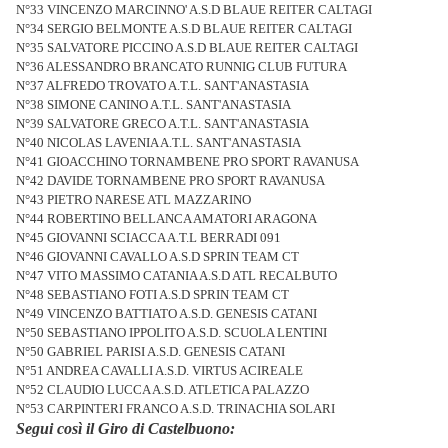
N°33 VINCENZO MARCINNO' A.S.D BLAUE REITER CALTAGI
N°34 SERGIO BELMONTE A.S.D BLAUE REITER CALTAGI
N°35 SALVATORE PICCINO A.S.D BLAUE REITER CALTAGI
N°36 ALESSANDRO BRANCATO RUNNIG CLUB FUTURA
N°37 ALFREDO TROVATO A.T.L. SANT'ANASTASIA
N°38 SIMONE CANINO A.T.L. SANT'ANASTASIA
N°39 SALVATORE GRECO A.T.L. SANT'ANASTASIA
N°40 NICOLAS LAVENIA A.T.L. SANT'ANASTASIA
N°41 GIOACCHINO TORNAMBENE PRO SPORT RAVANUSA
N°42 DAVIDE TORNAMBENE PRO SPORT RAVANUSA
N°43 PIETRO NARESE ATL MAZZARINO
N°44 ROBERTINO BELLANCA AMATORI ARAGONA
N°45 GIOVANNI SCIACCA A.T.L BERRADI 091
N°46 GIOVANNI CAVALLO A.S.D SPRIN TEAM CT
N°47 VITO MASSIMO CATANIA A.S.D ATL RECALBUTO
N°48 SEBASTIANO FOTI A.S.D SPRIN TEAM CT
N°49 VINCENZO BATTIATO A.S.D. GENESIS CATANI
N°50 SEBASTIANO IPPOLITO A.S.D. SCUOLA LENTINI
N°50 GABRIEL PARISI A.S.D. GENESIS CATANI
N°51 ANDREA CAVALLI A.S.D. VIRTUS ACIREALE
N°52 CLAUDIO LUCCA A.S.D. ATLETICA PALAZZO
N°53 CARPINTERI FRANCO A.S.D. TRINACHIA SOLARI
Segui così il Giro di Castelbuono: