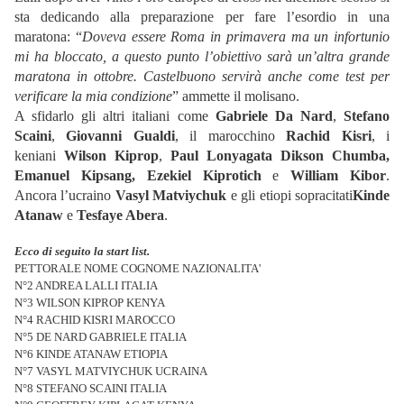
sta dedicando alla preparazione per fare l’esordio in una
maratona: “
Doveva essere Roma in primavera ma un infortunio
mi ha bloccato, a questo punto l’obiettivo sarà un’altra grande
maratona in ottobre. Castelbuono servirà anche come test per
verificare la mia condizione
” ammette il molisano.
A sfidarlo gli altri italiani come
Gabriele Da Nard
,
Stefano
Scaini
,
Giovanni Gualdi
, il marocchino
Rachid Kisri
, i
keniani
Wilson Kiprop
,
Paul Lonyagata
Dikson Chumba,
Emanuel Kipsang
,
Ezekiel Kiprotich
e
William Kibor
.
Ancora l’ucraino
Vasyl Matviychuk
e gli etiopi sopracitati
Kinde
Atanaw
e
Tesfaye Abera
.
Ecco di seguito la start list.
PETTORALE NOME COGNOME NAZIONALITA'
N°2 ANDREA LALLI ITALIA
N°3 WILSON KIPROP KENYA
N°4 RACHID KISRI MAROCCO
N°5 DE NARD GABRIELE ITALIA
N°6 KINDE ATANAW ETIOPIA
N°7 VASYL MATVIYCHUK UCRAINA
N°8 STEFANO SCAINI ITALIA