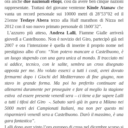
ora anche
due nazionali etiopi
, così da avere ben cinque nazioni
rappresentate. Trattasi del giovane ventenne
Kinde Atanaw
che
vanta un record personale sui 10000 metri di 28’53”02 ed il
21enne
Tesfaye Abera
terzo alla Half marathon di Nizza nel
2012 con il suo nuovo primato personale di 1h00’32”.
L’azzurro più atteso,
Andrea Lalli
, Fiamme Gialle arriverà
giovedì a Castelbuono. Non è novizio del Giro, partecipò già nel
2007 e ora l’intenzione è quella di inserire il proprio nome nel
prestigioso albo d’oro:
“Non potevo mancare a Castelbuono, è
un luogo stupendo con una gara unica al mondo. Il tracciato mi
si addice, tecnico, con le salite, sembra un cross disegnato
apposta per me. Ho voluto esserci a tutti i costi, avrei dovuto
fermarmi dopo i Giochi del Mediterraneo di fine giugno, non
stavo in grande forma. Ma poi ho preferito continuare ad
allenarmi duramente per proseguire e fare al meglio la stagione
estiva ed essere presente venerdì sera – ci tiene a far sapere Lalli
a tutti i tifosi del Giro -. Sabato sarò già in gara a Milano nei
5000 metri dei Campionati Italiani, ma non per questo mi
risparmierò venerdì sera a Castelbuono. Darò il massimo, è una
gara fantastica”.
Lalli dopo aver vinto l’oro europeo di cross nel dicembre scorso si