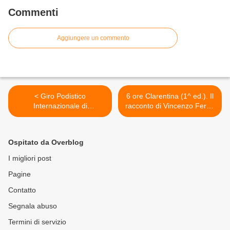
maschile a squadre
Commenti
Aggiungere un commento
< Giro Podistico
6 ore Clarentina (1^ ed.). Il
Internazionale di
racconto di Vincenzo Ferro:
Castelbuono (88^ ed.). Il
"Correre per condividere"...
grande podismo
>
internazionale si dà
Ospitato da Overblog
appuntamento a
Castelbuono. Oggi
I migliori post
pomeriggio la
Pagine
presentazione ufficiale a
Piazza Santa Margherita
Contatto
Segnala abuso
Termini di servizio