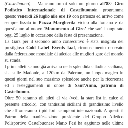
(Castelbuono)
– Mancano ormai solo un giorno
all’88° Giro
Podistico Internazionale di Castelbuono
in programma
questo
venerdì 26 luglio alle ore 19
con partenza ed arrivo come
sempre fissata in
Piazza Margherita
vicino alla fontana e da
quest’anno al nuovo ‘
Monumento al Giro’
che sarà inaugurato
oggi 25 luglio in occasione della festa di presentazione.
La Gara per il secondo anno consecutivo è stata insignita del
prestigioso
Gold Label Events Iaaf
, riconoscimento riservato
dalla federazione mondiale di atletica alle migliori gare del mondo
su strada.
I primi atleti stanno già arrivano nella splendida cittadina siciliana,
sita sulle Madonie, a 120km da Palermo, un luogo magico in
questi giorni nel suo massimo splendore anche per la ricorrenza
ed i festeggiamenti in onore di
Sant’Anna, patrona di
Castelbuono
.
Oltre 50 saranno gli atleti al via (vedi la start list in calce al
presente articolo), con tantissimi siciliani di grandissimo livello
che affronteranno i più forti campioni internazionali. A questi il
Patron della manifestazione presidente del Gruppo Atletico
Polisportivo Castelbuonese Mario Fesi ha aggiunto nelle ultime