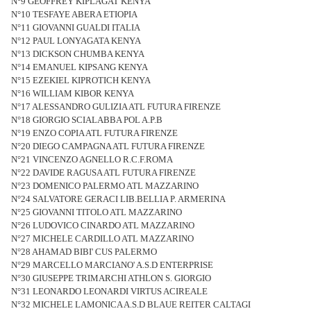
N°9 GEOFFREY KIPLAGAT KENYA
N°10 TESFAYE ABERA ETIOPIA
N°11 GIOVANNI GUALDI ITALIA
N°12 PAUL LONYAGATA KENYA
N°13 DICKSON CHUMBA KENYA
N°14 EMANUEL KIPSANG KENYA
N°15 EZEKIEL KIPROTICH KENYA
N°16 WILLIAM KIBOR KENYA
N°17 ALESSANDRO GULIZIA ATL FUTURA FIRENZE
N°18 GIORGIO SCIALABBA POL A.P.B
N°19 ENZO COPIA ATL FUTURA FIRENZE
N°20 DIEGO CAMPAGNA ATL FUTURA FIRENZE
N°21 VINCENZO AGNELLO R.C.F.ROMA
N°22 DAVIDE RAGUSA ATL FUTURA FIRENZE
N°23 DOMENICO PALERMO ATL MAZZARINO
N°24 SALVATORE GERACI LIB.BELLIA P. ARMERINA
N°25 GIOVANNI TITOLO ATL MAZZARINO
N°26 LUDOVICO CINARDO ATL MAZZARINO
N°27 MICHELE CARDILLO ATL MAZZARINO
N°28 AHAMAD BIBI' CUS PALERMO
N°29 MARCELLO MARCIANO' A.S.D ENTERPRISE
N°30 GIUSEPPE TRIMARCHI ATHLON S. GIORGIO
N°31 LEONARDO LEONARDI VIRTUS ACIREALE
N°32 MICHELE LAMONICA A.S.D BLAUE REITER CALTAGI