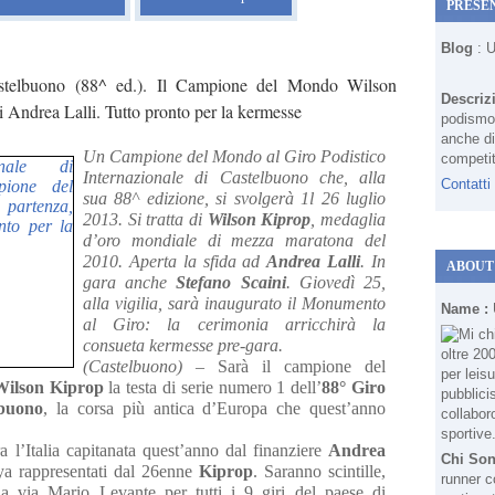
PRESE
Blog
: 
Castelbuono (88^ ed.). Il Campione del Mondo Wilson
Descriz
di Andrea Lalli. Tutto pronto per la kermesse
podismo 
anche di
Un Campione del Mondo al Giro Podistico
competit
Internazionale di Castelbuono che, alla
Contatti
sua 88^ edizione, si svolgerà 1l 26 luglio
2013. Si tratta di
Wilson Kiprop
, medaglia
d’oro mondiale di mezza maratona del
2010. Aperta la sfida ad
Andrea Lalli
. In
ABOUT
gara anche
Stefano Scaini
. Giovedì 25,
alla vigilia, sarà inaugurato il Monumento
Name :
al Giro: la cerimonia arricchirà la
consueta kermesse pre-gara.
(Castelbuono)
– Sarà il campione del
Wilson Kiprop
la testa di serie numero 1 dell’
88° Giro
lbuono
, la corsa più antica d’Europa che quest’anno
a l’Italia capitanata quest’anno dal finanziere
Andrea
Chi So
ya rappresentati dal 26enne
Kiprop
. Saranno scintille,
runner c
a via Mario Levante per tutti i 9 giri del paese di