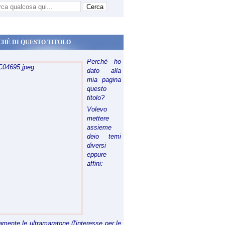
CHÈ DI QUESTO TITOLO
Perchè ho
dato alla
mia pagina
questo
titolo?
Volevo
mettere
assieme
deio temi
diversi
eppure
affini:
riamente le ultramaratone (l'interesse per le