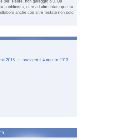
te per leisure, non gareggio più. Da
sta pubblicista, oltre ad alimentare questa
ollaboro anche con altre testate non solo
.
CA