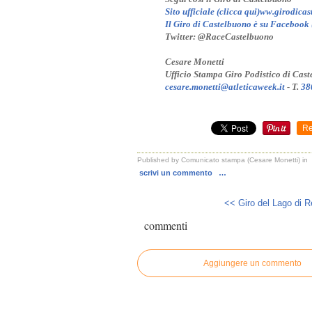
Sito ufficiale (clicca qui)ww.girodic
Il Giro di Castelbuono è su Facebook (
Twitter: @RaceCastelbuono
Cesare Monetti
Ufficio Stampa Giro Podistico di Ca
cesare.monetti@atleticaweek.it
- T.
38
Re
Published by Comunicato stampa (Cesare Monetti)
in
scrivi un commento
…
<< Giro del Lago di R
commenti
Aggiungere un commento