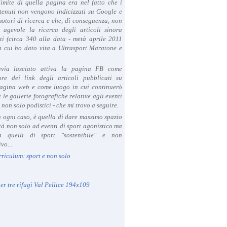
limite di quella pagina era nel fatto che i
tenuti non vengono indicizzati su Google e
 motori di ricerca e che, di conseguenza, non
a agevole la ricerca degli articoli sinora
ti (circa 340 alla data - metà aprile 2011
in cui ho dato vita a Ultrasport Maratone e
.
avia lasciato attiva la pagina FB come
ore dei link degli articoli pubblicati su
agina web e come luogo in cui continuerò
 le gallerie fotografiche relative agli eventi
- non solo podistici - che mi trovo a seguire.
in ogni caso, è quella di dare massimo spazio
ità non solo ad eventi di sport agonistico ma
 quelli di sport "sostenibile" e non
vo...
rriculum: sport e non solo