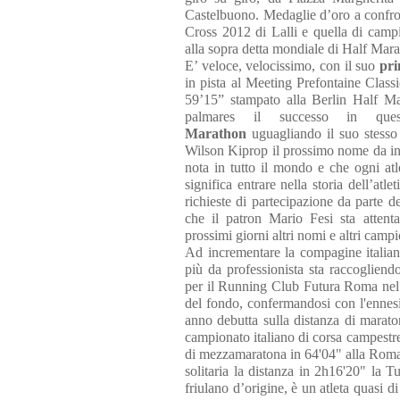
Castelbuono. Medaglie d’oro a confro
Cross 2012 di Lalli e quella di camp
alla sopra detta mondiale di Half Mar
E’ veloce, velocissimo, con il suo
pri
in pista al Meeting Prefontaine Cla
59’15” stampato alla Berlin Half Ma
palmares il successo in que
Marathon
uguagliando il suo stesso
Wilson Kiprop il prossimo nome da ins
nota in tutto il mondo e che ogni atl
significa entrare nella storia dell’at
richieste di partecipazione da parte d
che il patron Mario Fesi sta atten
prossimi giorni altri nomi e altri camp
Ad incrementare la compagine italia
più da professionista sta raccogliend
per il Running Club Futura Roma nel 
del fondo, confermandosi con l'ennesi
anno debutta sulla distanza di marato
campionato italiano di corsa campestr
di mezzamaratona in 64'04" alla Roma-
solitaria la distanza in 2h16'20" la T
friulano d’origine, è un atleta quasi d