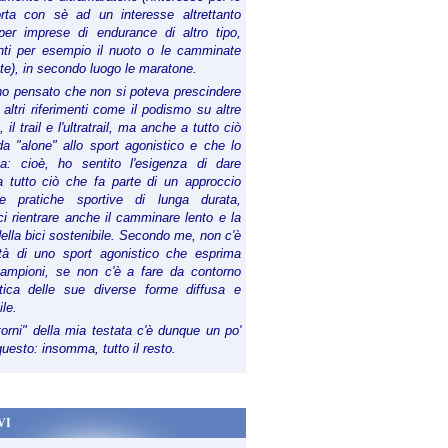
orta con sè ad un interesse altrettanto
per imprese di endurance di altro tipo,
anti per esempio il nuoto o le camminate
te), in secondo luogo le maratone.
ho pensato che non si poteva prescindere
 altri riferimenti come il podismo su altre
 il trail e l'ultratrail, ma anche a tutto ciò
a "alone" allo sport agonistico e che lo
ia: cioè, ho sentito l'esigenza di dare
a tutto ciò che fa parte di un approccio
le pratiche sportive di lunga durata,
i rientrare anche il camminare lento e la
della bici sostenibile. Secondo me, non c'è
lità di uno sport agonistico che esprima
campioni, se non c'è a fare da contorno
tica delle sue diverse forme diffusa e
ile.
torni" della mia testata c'è dunque un po'
 questo: insomma, tutto il resto.
VI