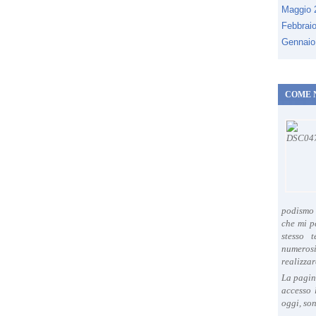
Maggio
Febbrai
Gennaio
COME 
podismo 
che mi p
stesso 
numeros
realizzar
La pagin
accesso 
oggi, son