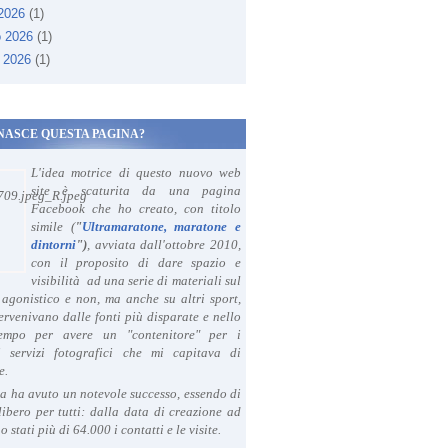
 2026
(1)
o 2026
(1)
 2026
(1)
NASCE QUESTA PAGINA?
L'idea motrice di questo nuovo web
site è scaturita da una pagina
Facebook che ho creato, con titolo
simile (
"
Ultramaratone, maratone e
dintorni
")
, avviata dall'ottobre 2010,
con il proposito di dare spazio e
visibilità ad una serie di materiali sul
agonistico e non, ma anche su altri sport,
ervenivano dalle fonti più disparate e nello
tempo per avere un "contenitore" per i
i servizi fotografici che mi capitava di
e.
a ha avuto un notevole successo, essendo di
libero per tutti: dalla data di creazione ad
o stati più di 64.000 i contatti e le visite.