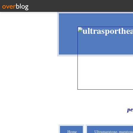
pe
Home
Ultramaratone, maratone