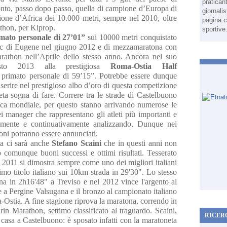
pratican
nto, passo dopo passo, quella di campione d’Europa di
giornali
ione d’Africa dei 10.000 metri, sempre nel 2010, oltre
pagina c
athon, per Kiprop.
sportive
mato personale di 27’01”
sui 10000 metri conquistato
ssic di Eugene nel giugno 2012 e di mezzamaratona con
rathon nell’Aprile dello stesso anno. Ancora nel suo
sto 2013 alla prestigiosa
Roma-Ostia Half
 primato personale di 59’15”. Potrebbe essere dunque
erire nel prestigioso albo d’oro di questa competizione
eta sogna di fare. Correre tra le strade di Castelbuono
letica mondiale, per questo stanno arrivando numerose le
ei manager che rappresentano gli atleti più importanti e
tamente e continuativamente analizzando. Dunque nei
ioni potranno essere annunciati.
na ci sarà anche
Stefano Scaini
che in questi anni non
o comunque buoni successi e ottimi risultati. Tesserato
2011 si dimostra sempre come uno dei migliori italiani
mo titolo italiano sui 10km strada in 29'30". Lo stesso
na in 2h16'48" a Treviso e nel 2012 vince l'argento al
e a Pergine Valsugana e il bronzo al campionato italiano
Ostia. A fine stagione riprova la maratona, correndo in
urin Marathon, settimo classificato al traguardo. Scaini,
RICER
i casa a Castelbuono: è sposato infatti con la maratoneta