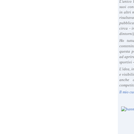
L'unico 
suoi con
in altri
risultav
pubblica
circa - 
dintorni)
Ho tutt
contenit
questa p
ad aprire
sportivi 
L'idea, 
e visibil
anche a
competiti
Il mio cu