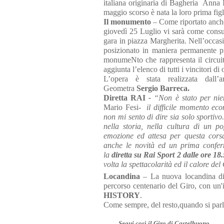
italiana originaria di Bagheria Anna 
maggio scorso è nata la loro prima fig
Il monumento
– Come riportato anche
giovedì 25 Luglio vi sarà come consuet
gara in piazza Margherita. Nell’occasi
posizionato in maniera permanente p
monumeNto che rappresenta il circuito
aggiunta l’elenco di tutti i vincitori d
L’opera è stata realizzata dall’a
Geometra
Sergio Barreca.
Diretta RAI
-
“Non è stato per nie
Mario Fesi
- il difficile momento eco
non mi sento di dire sia solo sportivo
nella storia, nella cultura di un 
emozione ed attesa per questa cors
anche le novità ed un prima confer
la
diretta su Rai Sport 2 dalle ore 18.
volta la spettacolarità ed il calore del
Locandina
– La nuova locandina di
percorso centenario del Giro, con un
HISTORY
.
Come sempre, del resto,quando si parl
Segui così il Giro di Castelbuono