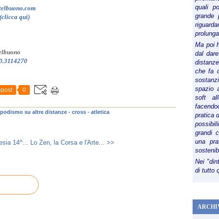
quali p
astelbuono.com
grande 
clicca qui)
riguard
prolunga
Ma poi 
stelbuono
dal dare
0.3114270
distanze,
che fa d
sostanz
spazio 
post
0
soft al
facendoc
podismo su altre distanze - cross - atletica
pratica 
possibi
grandi 
una pra
esia 14^...
Lo Zen, la Corsa e l'Arte... >>
sostenib
Nei "din
di tutto
ARCHI