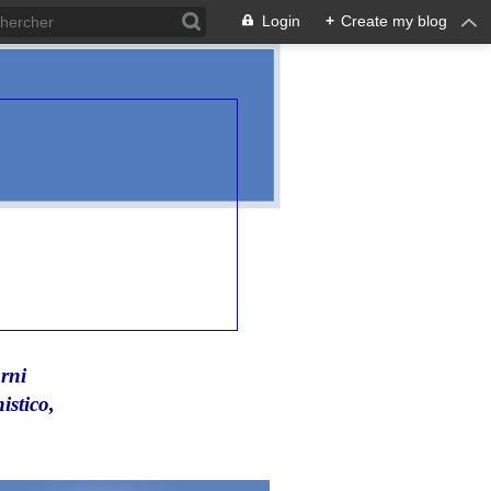
Login
+
Create my blog
rni
istico,