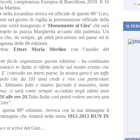
Incerti, campionessa Europea di Barcellona 2010. Il 16
lia Martina.
 nella locandina storica ed ufficiale di questo 88° Giro,
o nel giorno di vigilia la presentazione ufficiale della
one verrà inaugurato il ‘
Monumento al Giro’
che sarà
IL PER
roprio in piazza Margherita accanto alla partenza. Un
 che, da sempre, gli atleti percorrono nel paese ed in
i ognuna delle 88 edizioni.
rtista
Ettore Maria Merlino
con l’ausilio del
nte facile organizzare questa edizione –
ha continuato
nomico in Italia si riflette anche sul nostro evento che
. E’ coinvolto un intero paese, la nostra gara è un tuffo
popolo che da 101 anni crede e vive con particolare
a. Abbiamo fatto e stiamo facendo il massimo, tante
ma: ci sarà come sempre accaduto negli ultimi anni
50 alle ore 20.
Tutta Italia così potrà vedere ancora una
 Giro”.
a
 questa 88
edizione, rievoca con la sua immagine il
'immagine che rimarrà nella storia
1912-2013 RUN IN
a e si scrive del Giro…
priorita