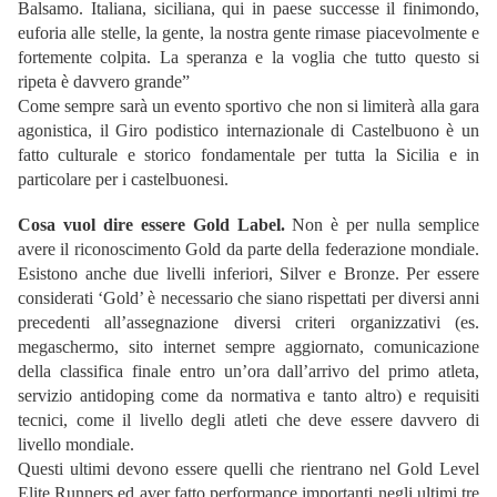
Balsamo. Italiana, siciliana, qui in paese successe il finimondo,
euforia alle stelle, la gente, la nostra gente rimase piacevolmente e
fortemente colpita. La speranza e la voglia che tutto questo si
ripeta è davvero grande”
Come sempre sarà un evento sportivo che non si limiterà alla gara
agonistica, il Giro podistico internazionale di Castelbuono è un
fatto culturale e storico fondamentale per tutta la Sicilia e in
particolare per i castelbuonesi.
Cosa vuol dire essere Gold Label.
Non è per nulla semplice
avere il riconoscimento Gold da parte della federazione mondiale.
Esistono anche due livelli inferiori, Silver e Bronze. Per essere
considerati ‘Gold’ è necessario che siano rispettati per diversi anni
precedenti all’assegnazione diversi criteri organizzativi (es.
megaschermo, sito internet sempre aggiornato, comunicazione
della classifica finale entro un’ora dall’arrivo del primo atleta,
servizio antidoping come da normativa e tanto altro) e requisiti
tecnici, come il livello degli atleti che deve essere davvero di
livello mondiale.
Questi ultimi devono essere quelli che rientrano nel Gold Level
Elite Runners ed aver fatto performance importanti negli ultimi tre