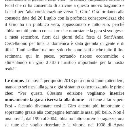
Fidal che ci ha consentito di arrivare a questo nuovo traguardo e
la Iaaf per l’alta considerazione verso ‘Il Giro’. Ora torniamo alla
consueta data del 26 Luglio con la profonda consapevolezza che
il Giro ha un pubblico vero, appassionato e tutto suo, perché
abbiamo tutti potuto constatare che nonostante la gara si svolgesse
a metà settembre, fuori dai giorni della festa di Sant’Anna,
Castelbuono per tutta la domenica è stata gremita di gente e di
tifosi. Tanti siciliani ma non solo che sono stati anche tutto il fine
settimana qui in paese, portando risorse economiche e
alimentando un giro d’affari turistico importante per la nostra
realtà”.
Le donne.
Le novità per questo 2013 però non si fanno attendere,
mancano sei mesi alla gara e già si stanno concretizzando le prime
idee: “Per questa 88esima edizione
vogliamo inserire
nuovamente la gara riservata alla donne
– ci tiene a far sapere
Fesi - facendo diventare così il Giro ancora più importante e
soprattutto grazie alla compagine femminile assai più bello. Non è
una novità, dal 1995 al 2004 abbiamo fatto correre le ragazze, una
su tutte che voglio ricordare è la vittoria nel 1998 di Agata