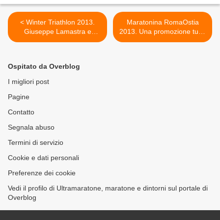
< Winter Triathlon 2013.
Maratonina RomaOstia
Giuseppe Lamastra e
2013. Una promozione tutta
Chiara Novelli Tricolori!
d'oro... La gara ideata da
Luciano Duchi potrà
fregiarsi della prestigiosa
Ospitato da Overblog
IAAF Gold Label >
I migliori post
Pagine
Contatto
Segnala abuso
Termini di servizio
Cookie e dati personali
Preferenze dei cookie
Vedi il profilo di Ultramaratone, maratone e dintorni sul portale di
Overblog