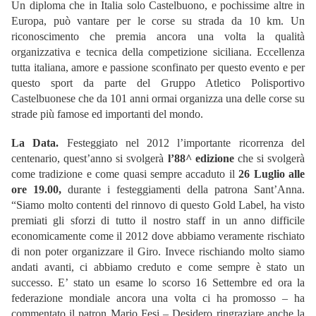
Un diploma che in Italia solo Castelbuono, e pochissime altre in
Europa, può vantare per le corse su strada da 10 km. Un
riconoscimento che premia ancora una volta la qualità
organizzativa e tecnica della competizione siciliana. Eccellenza
tutta italiana, amore e passione sconfinato per questo evento e per
questo sport da parte del Gruppo Atletico Polisportivo
Castelbuonese che da 101 anni ormai organizza una delle corse su
strade più famose ed importanti del mondo.
La Data.
Festeggiato nel 2012 l’importante ricorrenza del
centenario, quest’anno si svolgerà
l’88^ edizione
che si svolgerà
come tradizione e come quasi sempre accaduto il
26 Luglio alle
ore 19.00,
durante i festeggiamenti della patrona Sant’Anna.
“Siamo molto contenti del rinnovo di questo Gold Label, ha visto
premiati gli sforzi di tutto il nostro staff in un anno difficile
economicamente come il 2012 dove abbiamo veramente rischiato
di non poter organizzare il Giro. Invece rischiando molto siamo
andati avanti, ci abbiamo creduto e come sempre è stato un
successo. E’ stato un esame lo scorso 16 Settembre ed ora la
federazione mondiale ancora una volta ci ha promosso – ha
commentato il patron Mario Fesi – Desidero ringraziare anche la