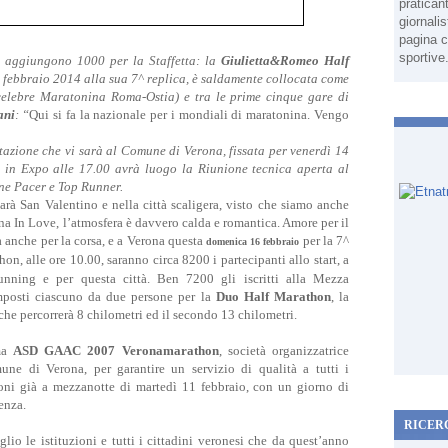
pratican
giornali
pagina c
sportive
 aggiungono 1000 per la Staffetta: la
Giulietta&Romeo Half
 febbraio 2014 alla sua 7^ replica, è saldamente collocata come
 celebre Maratonina Roma-Ostia) e tra le prime cinque gare di
ani
: “
Qui si fa la nazionale per i mondiali di maratonina. Vengo
azione che vi sarà al Comune di Verona, fissata per venerdì 14
 in Expo alle 17.00 avrà luogo la Riunione tecnica aperta al
one Pacer e Top Runner.
rà San Valentino e nella città scaligera, visto che siamo anche
ona In Love, l’atmosfera è davvero calda e romantica. Amore per il
anche per la corsa, e a Verona questa
per la 7^
domenica 16 febbraio
on, alle ore 10.00,
saranno circa 8200 i partecipanti allo start, a
unning e per questa città. Ben 7200 gli iscritti alla Mezza
posti ciascuno da due persone per la
Duo Half Marathon
, la
che percorrerà 8 chilometri ed il secondo 13 chilometri.
 ma
ASD GAAC 2007 Veronamarathon
, società organizzatrice
ne di Verona, per garantire un servizio di qualità a tutti i
zioni già a mezzanotte di martedì 11 febbraio, con un giorno di
enza.
RICER
o le istituzioni e tutti i cittadini veronesi che da quest’anno