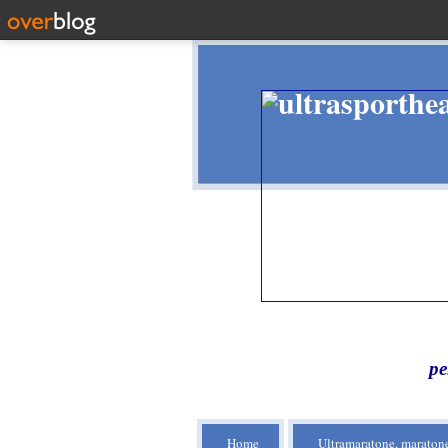
pe
Home
Ultramaratone, maratone