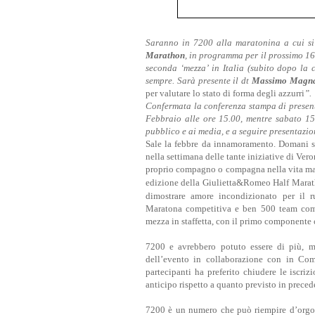
Saranno in 7200 alla maratonina a cui si
Marathon
, in programma per il prossimo 16
seconda ‘mezza’ in Italia (subito dopo la
sempre. Sarà presente il dt
Massimo Magn
per valutare lo stato di forma degli azzurri
”.
Confermata la conferenza stampa di present
Febbraio alle ore 15.00, mentre sabato 15
pubblico e ai media, e a seguire presentazi
Sale la febbre da innamoramento. Domani sa
nella settimana delle tante iniziative di Ver
proprio compagno o compagna nella vita ma 
edizione della Giulietta&Romeo Half Marath
dimostrare amore incondizionato per il r
Maratona competitiva e ben 500 team com
mezza in staffetta, con il primo componente 
7200 e avrebbero potuto essere di più,
dell’evento in collaborazione con in Comu
partecipanti ha preferito chiudere le iscri
anticipo rispetto a quanto previsto in preced
7200 è un numero che può riempire d’orgogli