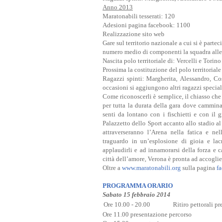
Anno 2013
Maratonabili tesserati: 120
Adesioni pagina facebook: 1100
Realizzazione sito web
Gare sul territorio nazionale a cui si è partec
numero medio di componenti la squadra alle 
Nascita polo territoriale di: Vercelli e Torino
Prossima la costituzione del polo territorial
Ragazzi spinti: Margherita,
Alessandro, C
occasioni si aggiungono altri ragazzi speci
Come riconoscerli è semplice, il chiasso che
per tutta la durata della gara dove cammina
senti da lontano con i fischietti e con il g
Palazzetto dello Sport accanto allo stadio al
attraverseranno l’Arena nella fatica e nel
traguardo in un’esplosione di gioia e la
applaudirli e ad innamorarsi della forza e c
città dell’amore, Verona è pronta ad accoglie
Oltre a
www.maratonabili.org
sulla pagina
f
PROGRAMMA ORARIO
Sabato 15 febbraio 2014
Ore 10.00 - 20.00
Ritiro pettorali pr
Ore 11.00 presentazione percorso