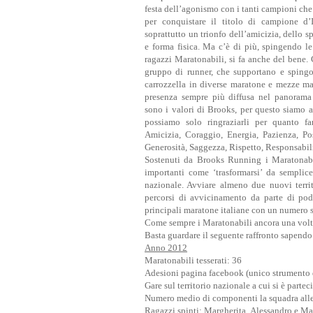
festa dell’agonismo con i tanti campioni che 
per conquistare il titolo di campione d’
soprattutto un trionfo dell’amicizia, dello s
e forma fisica. Ma c’è di più, spingendo le
ragazzi Maratonabili, si fa anche del bene.
gruppo di runner, che supportano e spingo
carrozzella in diverse maratone e mezze ma
presenza sempre più diffusa nel panorama 
sono i valori di Brooks, per questo siamo a
possiamo solo ringraziarli per quanto f
Amicizia, Coraggio, Energia, Pazienza, Po
Generosità, Saggezza, Rispetto, Responsabili
Sostenuti da Brooks Running i Maratonabil
importanti come ‘trasformarsi’ da semplic
nazionale. Avviare almeno due nuovi territ
percorsi di avvicinamento da parte di podis
principali maratone italiane con un numero s
Come sempre i Maratonabili ancora una volta
Basta guardare il seguente raffronto sapendo 
Anno 2012
Maratonabili tesserati: 36
Adesioni pagina facebook (unico strumento d
Gare sul territorio nazionale a cui si è partec
Numero medio di componenti la squadra alle
Ragazzi spinti: Margherita, Alessandro e Ma