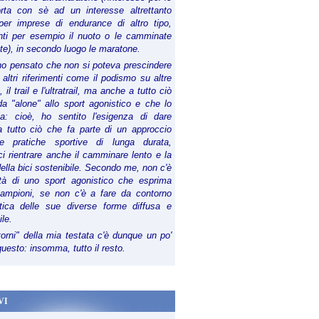
orta con sè ad un interesse altrettanto
per imprese di endurance di altro tipo,
anti per esempio il nuoto o le camminate
te), in secondo luogo le maratone.
ho pensato che non si poteva prescindere
 altri riferimenti come il podismo su altre
 il trail e l'ultratrail, ma anche a tutto ciò
a "alone" allo sport agonistico e che lo
ia: cioè, ho sentito l'esigenza di dare
a tutto ciò che fa parte di un approccio
le pratiche sportive di lunga durata,
i rientrare anche il camminare lento e la
della bici sostenibile. Secondo me, non c'è
lità di uno sport agonistico che esprima
campioni, se non c'è a fare da contorno
tica delle sue diverse forme diffusa e
ile.
torni" della mia testata c'è dunque un po'
 questo: insomma, tutto il resto.
VI