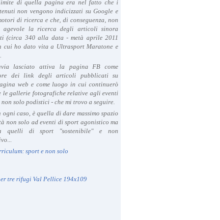
limite di quella pagina era nel fatto che i
tenuti non vengono indicizzati su Google e
 motori di ricerca e che, di conseguenza, non
a agevole la ricerca degli articoli sinora
ti (circa 340 alla data - metà aprile 2011
in cui ho dato vita a Ultrasport Maratone e
.
avia lasciato attiva la pagina FB come
ore dei link degli articoli pubblicati su
agina web e come luogo in cui continuerò
 le gallerie fotografiche relative agli eventi
- non solo podistici - che mi trovo a seguire.
in ogni caso, è quella di dare massimo spazio
ità non solo ad eventi di sport agonistico ma
 quelli di sport "sostenibile" e non
vo...
rriculum: sport e non solo