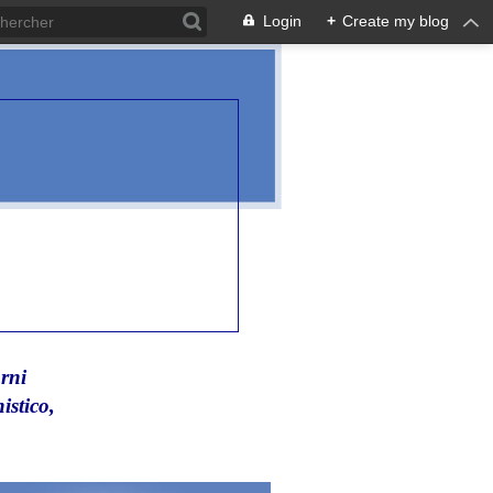
Login
+
Create my blog
rni
istico,