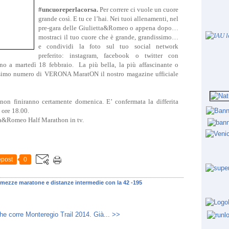
#uncuoreperlacorsa.
Per correre ci vuole un cuore
grande così. E tu ce l’hai. Nei tuoi allenamenti, nel
pre-gara delle Giulietta&Romeo o appena dopo…
mostraci il tuo cuore che è grande, grandissimo…
e condividi la foto sul tuo social network
preferito: instagram, facebook o twitter con
no a martedì 18 febbraio. La più bella, la più affascinante o
rossimo numero di VERONA MaratON il nostro magazine ufficiale
on finiranno certamente domenica. E’ confermata la differita
 ore 18.00.
ta&Romeo Half Marathon in tv.
post
0
mezze maratone e distanze intermedie con la 42 -195
he corre
Monteregio Trail 2014. Già... >>