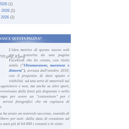
 2026
(1)
o 2026
(1)
 2026
(1)
NASCE QUESTA PAGINA?
L'idea motrice di questo nuovo web
site è scaturita da una pagina
Facebook che ho creato, con titolo
simile (
"
Ultramaratone, maratone e
dintorni
")
, avviata dall'ottobre 2010,
con il proposito di dare spazio e
visibilità ad una serie di materiali sul
agonistico e non, ma anche su altri sport,
ervenivano dalle fonti più disparate e nello
tempo per avere un "contenitore" per i
i servizi fotografici che mi capitava di
e.
a ha avuto un notevole successo, essendo di
libero per tutti: dalla data di creazione ad
o stati più di 64.000 i contatti e le visite.