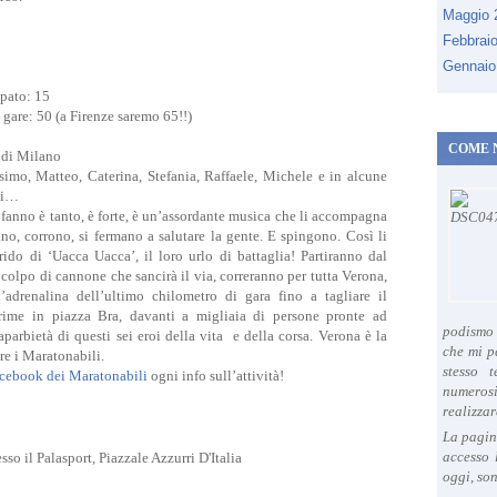
Maggio
Febbrai
Gennaio
ipato: 15
gare: 50 (a Firenze saremo 65!!)
COME 
e di Milano
osimo, Matteo,
Caterina, Stefania, Raffaele,
Michele e in alcune
ali…
 fanno è tanto, è forte, è un’assordante musica che li accompagna
no, corrono, si fermano a salutare la gente. E spingono. Così li
rido di ‘Uacca Uacca’, il loro urlo di battaglia! Partiranno dal
 colpo di cannone che sancirà il via, correranno per tutta Verona,
l’adrenalina dell’ultimo chilometro di gara fino a tagliare il
crime in piazza Bra, davanti a migliaia di persone pronte ad
podismo 
aparbietà di questi sei eroi della vita e della corsa. Verona è la
che mi p
re i Maratonabili.
stesso 
acebook dei Maratonabili
ogni info sull’attività!
numeros
realizzar
La pagin
accesso 
esso il Palasport, Piazzale Azzurri D'Italia
oggi, son