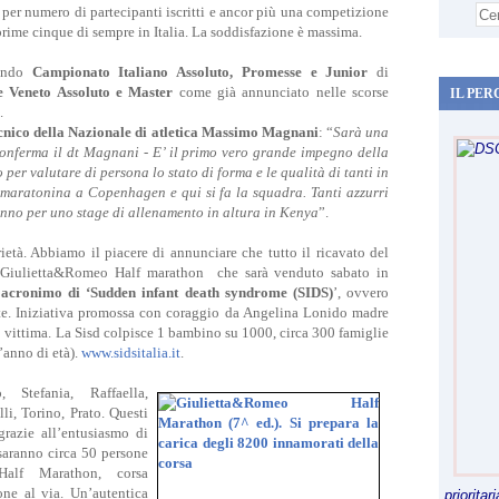
per numero di partecipanti iscritti e ancor più una competizione
 prime cinque di sempre in Italia. La soddisfazione è massima.
endo
Campionato Italiano Assoluto, Promesse e Junior
di
 Veneto Assoluto e Master
come già annunciato nelle scorse
IL PER
.
ecnico della Nazionale di atletica Massimo Magnani
: “
Sarà una
conferma il dt Magnani - E’ il primo vero grande impegno della
 per valutare di persona lo stato di forma e le qualità di tanti in
 maratonina a Copenhagen e qui si fa la squadra. Tanti azzurri
ranno per uno stage di allenamento in altura in Kenya
”.
età. Abbiamo il piacere di annunciare che tutto il ricavato del
- Giulietta&Romeo Half marathon che sarà venduto sabato in
, acronimo di ‘Sudden infant death syndrome (SIDS)
’, ovvero
te. Iniziativa promossa con coraggio da Angelina Lonido madre
 vittima. La Sisd colpisce 1 bambino su 1000, circa 300 famiglie
l’anno di età).
www.sidsitalia.it
.
 Stefania, Raffaella,
li, Torino, Prato. Questi
grazie all’entusiasmo di
saranno circa 50 persone
Half Marathon, corsa
ne al via. Un’autentica
priorita