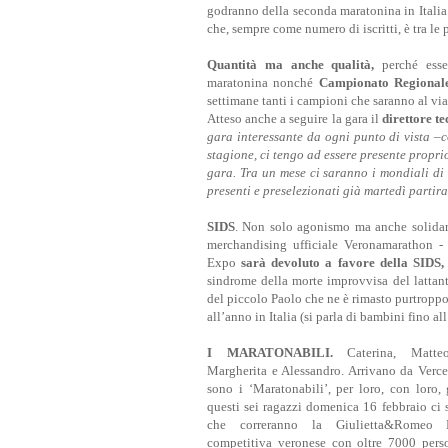
godranno della seconda maratonina in Italia 
che, sempre come numero di iscritti, è tra le
Quantità ma anche qualità,
perché ess
maratonina nonché
Campionato Regionale
settimane tanti i campioni che saranno al via
Atteso anche a seguire la gara il
direttore t
gara interessante da ogni punto di vista –
stagione, ci tengo ad essere presente proprio
gara. Tra un mese ci saranno i mondiali di
presenti e preselezionati già martedì parti
SIDS
. Non solo agonismo ma anche solidari
merchandising ufficiale Veronamarathon 
Expo
sarà devoluto a favore della SIDS
sindrome della morte improvvisa del lattan
del piccolo Paolo che ne è rimasto purtroppo
all’anno in Italia (si parla di bambini fino al
I MARATONABILI.
Caterina, Matteo,
Margherita e Alessandro. Arrivano da Vercel
sono i ‘Maratonabili’, per loro, con loro, 
questi sei ragazzi domenica 16 febbraio ci 
che correranno la Giulietta&Romeo 
competitiva veronese con oltre 7000 perso