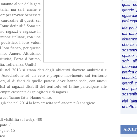
saranno al via della gara
quali p
Italia, ma sarà anche e
grande 
port per trovare benessere
riguard
 carrozzine di questi sei
prolunga
 Come definirli? Sono un
Ma poi 
no ragazzi e ragazze in
dal dare
ratone italiane, con una
distanze,
podistico. I loro valori
che fa d
l loro fianco, per questo
sostanz
anno: Amore, Altruismo,
spazio 
sitività, Forza d´Animo,
soft al
tà, Tolleranza, Umiltà.
facendoc
i nel 2013 si erano dati degli obiettivi davvero ambiziosi e
pratica 
e Associazione ad un vero e proprio movimento sul territorio
possibi
ori, al di fuori di quello pratese dove hanno sede, con nuovi
grandi 
ti ai ragazzi disabili del territorio ed infine partecipare alle
una pra
empre crescente di spingitori e di ragazzi.
sostenib
 ce l’hanno fatta. Hanno vinto.
Nei "din
già che nel 2014 la loro crescita sarà ancora più energica:
di tutto
i visibilità sul web): 480
ipato: 8
ARCHI
 gare: 15
rco.