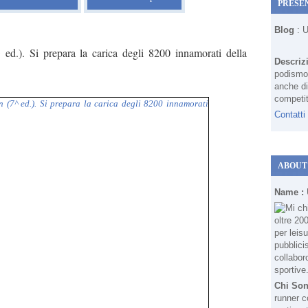
PRESE
Blog
: 
d.). Si prepara la carica degli 8200 innamorati della
Descriz
podismo 
anche di
competit
Contatti
ABOUT
Name :
Chi So
runner c