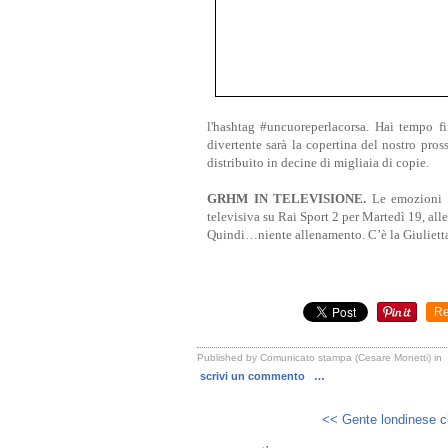
l'hashtag #uncuoreperlacorsa. Hai tempo fi
divertente sarà la copertina del nostro p
distribuito in decine di migliaia di copie.
GRHM IN TELEVISIONE.
Le emozioni n
televisiva su Rai Sport 2 per Martedì 19, alle
Quindi…niente allenamento. C’è la Giuliet
Re
Published by Comunicato stampa (Cesare Monetti)
in
scrivi un commento
…
<< Gente londinese c