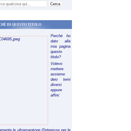
CHÈ DI QUESTO TITOLO
Perchè ho
dato alla
mia pagina
questo
titolo?
Volevo
mettere
assieme
deio temi
diversi
eppure
affini:
riamente le ultramaratone (l'interesse per le