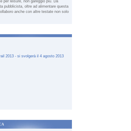
te per leisure, non gareggio più. Da
sta pubblicista, oltre ad alimentare questa
ollaboro anche con altre testate non solo
.
CA