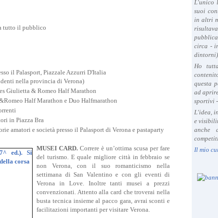
L'unico 
suoi con
in altri
 tutto il pubblico
risultav
pubblica
circa - 
dintorni)
Ho tutt
esso il Palasport, Piazzale Azzurri D'Italia
contenit
sidenti nella provincia di Verona)
questa p
es Giulietta & Romeo Half Marathon
ad aprire
ta&Romeo Half Marathon e Duo Halfmarathon
sportivi 
rrenti
L'idea, 
ori in Piazza Bra
e visibil
rie amatori e società presso il Palasport di Verona e pastaparty
anche a
competiti
MUSEI CARD.
Correre è un’ottima scusa per fare
Il mio cu
del turismo. E quale migliore città in febbraio se
non Verona, con il suo romanticismo nella
settimana di San Valentino e con gli eventi di
Verona in Love. Inoltre tanti musei a prezzi
convenzionati. Attento alla card che troverai nella
busta tecnica insieme al pacco gara, avrai sconti e
facilitazioni importanti per visitare Verona.