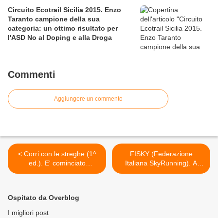
Circuito Ecotrail Sicilia 2015. Enzo
Taranto campione della sua
categoria: un ottimo risultato per
l'ASD No al Doping e alla Droga
Commenti
Aggiungere un commento
< Corri con le streghe (1^
FISKY (Federazione
ed.). E' cominciato
Italiana SkyRunning). A
ufficialmente
Bergamo, cena per i
l'avvicinamento alla
tesserati Fisky della
podistica in notturna del 31
compagine Runners
Ospitato da Overblog
ottobre
Bergamo >
I migliori post