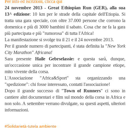
Per info ed iscrizioni, clicca qui
24 novembre 2013 - Great Ethiopian Run (GER), alla sua
13^ edizione
: 10 km per le strade della capitale dell'Etiopia. Si
tratta una gara speciale, con oltre 37.000 persone che corrono la
domenica e più di 3000 bambini il sabato. Cosa che ne fa la gara
più partecipata e più "rumorosa" di tutta l'Africa!
La manifestazione si svolge tra il 21 e il 24 novembre 2013.
Per il grande numero di partecipanti, é stata definita la "
New York
City Marathon" Africana!
Sara presente
Haile Gebrselassie:
e questa sarà, dunque,
un'occcasione unica per incontrare il grande campione etiope,
mito vivente della corsa.
L'Associazione "Africa&Sport" sta organizzando una
"spedizione": chi fosse interessato, contatti l'associazione!
Dopo il grande successo di "
Town of Runners
" ci sono in
cantiere altri documentari e film sul mondo della corsa in Africa e
non solo. A settembre verrano divulgate, su questi aspetti, ulteriori
informazioni.
#Solidarietà-tutela ambiente