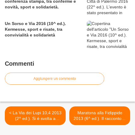
conferenza stampa, tra conferme e
novità, sport e solidarietà.
Un Sorso e Via 2016 (10^ ed.).
Kermesse, sport e risate, tra
convivialità e solidarietà
Commenti
Aggiungere un commento
< La Via dei Lupi 10,4 2013
Maratona alla Fidippide
(2^ ed.). Si è svolta a
2013 (6^ ed.). Il racconto di
Limone Piemonte il 10
Elena Cifali: "Questo mio
agosto 2013, con 250 atleti
racconto è dedicato a due