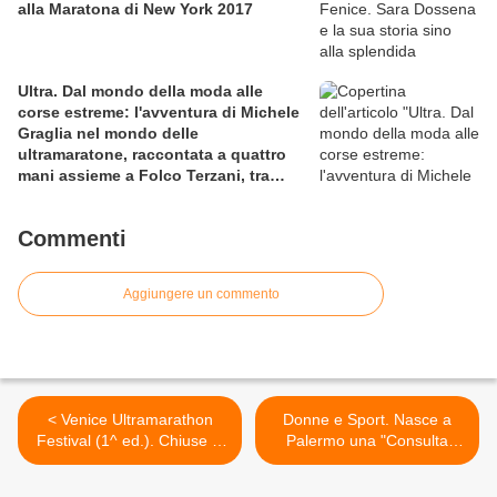
alla Maratona di New York 2017
Ultra. Dal mondo della moda alle
corse estreme: l'avventura di Michele
Graglia nel mondo delle
ultramaratone, raccontata a quattro
mani assieme a Folco Terzani, tra
sfida al limite e viaggio esperienziale
Commenti
Aggiungere un commento
< Venice Ultramarathon
Donne e Sport. Nasce a
Festival (1^ ed.). Chiuse le
Palermo una "Consulta
iscrizioni con una lista di
dello Sport delle donne" >
190 runner per le diverse