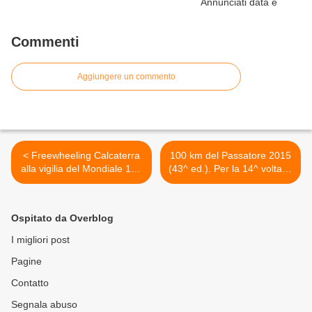
Commenti
Aggiungere un commento
< Freewheeling Calcaterra
100 km del Passatore 2015
alla vigilia del Mondiale 100
(43^ ed.). Per la 14^ volta la
km. Una riflessione sulla
Cento del Passatore
forma e sui contenuti delle
assegnerà i titoli italiani
esternazioni di Re Giorgio
Assoluti/Master FIDAL >
Ospitato da Overblog
I migliori post
Pagine
Contatto
Segnala abuso