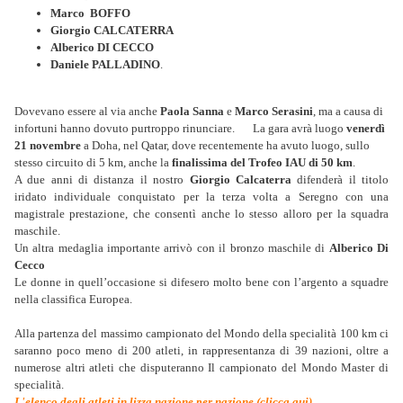
Marco BOFFO
Giorgio CALCATERRA
Alberico DI CECCO
Daniele PALLADINO
.
Dovevano essere al via anche
Paola Sanna
e
Marco Serasini
, ma a causa di
infortuni hanno dovuto purtroppo rinunciare.
La gara avrà luogo
venerdì
21 novembre
a Doha, nel Qatar, dove recentemente ha avuto luogo, sullo
stesso circuito di 5 km, anche la
finalissima del Trofeo IAU di 50 km
.
A due anni di distanza il nostro
Giorgio Calcaterra
difenderà il titolo
iridato individuale conquistato per la terza volta a Seregno con una
magistrale prestazione, che consentì anche lo stesso alloro per la squadra
maschile.
Un altra medaglia importante arrivò con il bronzo maschile di
Alberico Di
Cecco
Le donne in quell’occasione si difesero molto bene con l’argento a squadre
nella classifica Europea.
Alla partenza del massimo campionato del Mondo della specialità 100 km ci
saranno poco meno di 200 atleti, in rappresentanza di 39 nazioni, oltre a
numerose altri atleti che disputeranno Il campionato del Mondo Master di
specialità.
L'elenco degli atleti in lizza nazione per nazione (clicca qui)
.