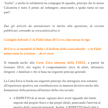
"
lealtà
", o anche la solidarietà tra compagni di squadra, principi che lo stesso
Calcaterra è stato il primo ad infrangere, attaccando a spada tratta un suo
pari?
Due gli articoli da attenzionare in merito alla questione, di recente
pubblicati, entrambi su www.atleticalive.it
.
Consiglio federale 2: la Fidal silura Di Cecco, Iuta messa in riga
Di Cecco ai mondiali di Doha e il balletto dello scaricabarile – e in Fidal
minacciano la scissione… da sè stessi
Si rimanda anche alla
Carta Etica adottata dalla FIDAL
, a partire da
Gennaio 2014, che regola il comportamento etico di atleti, allenatori,
dirigenti e familiari e che si basa sui seguenti principi generali:
La Carta Etica si fonda sui seguenti principi che attengono non soltanto
all'esperienza sportiva, ma contribuiscono in maniera decisiva anche alla
formazione della persona all'interno della vita sociale:
il RISPETTO di sé stessi: ognuno deve avere riguardo dei limiti
imposti dal proprio fisico e dai propri ideali, praticando l'attività al
meglio delle capacità personali. Inoltre, il RISPETTO degli altri è