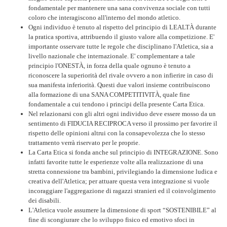
fondamentale per mantenere una sana convivenza sociale con tutti
coloro che interagiscono all'interno del mondo atletico.
Ogni individuo è tenuto al rispetto del principio di LEALTÀ durante
la pratica sportiva, attribuendo il giusto valore alla competizione. E'
importante osservare tutte le regole che disciplinano l'Atletica, sia a
livello nazionale che internazionale. E' complementare a tale
principio l'ONESTÀ, in forza della quale ognuno è tenuto a
riconoscere la superiorità del rivale ovvero a non infierire in caso di
sua manifesta inferiorità. Questi due valori insieme contribuiscono
alla formazione di una SANA COMPETITIVITÀ, quale fine
fondamentale a cui tendono i principi della presente Carta Etica.
Nel relazionarsi con gli altri ogni individuo deve essere mosso da un
sentimento di FIDUCIA RECIPROCA verso il prossimo per favorire il
rispetto delle opinioni altrui con la consapevolezza che lo stesso
trattamento verrà riservato per le proprie.
La Carta Etica si fonda anche sul principio di INTEGRAZIONE. Sono
infatti favorite tutte le esperienze volte alla realizzazione di una
stretta connessione tra bambini, privilegiando la dimensione ludica e
creativa dell'Atletica; per attuare questa vera integrazione si vuole
incoraggiare l'aggregazione di ragazzi stranieri ed il coinvolgimento
dei disabili.
L'Atletica vuole assumere la dimensione di sport “SOSTENIBILE” al
fine di scongiurare che lo sviluppo fisico ed emotivo sfoci in