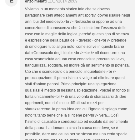
E
enzo melatti
11/17/2014 20:09
Viviamo in un momento storico tale che se dovessi
paragonare certi atteggiamenti antisportivi dovrei risalire negli
anni bui del medioevo.<br /> Nietzsche si oppone ad una
concezione di conoscenza che fa coincidere l'essenza delle
cose con le maglie della logica, perché questo tipo di scienza
è espressione della paura del «diverso» che<br /> pretende
di omologare tutto al già noto, come scrive in questo brano
dal «Crepuscolo degli idoli»:<br /> <br /> «Il ricondurre una
cosa sconosciuta ad una cosa conosciuta procura sollievo,
tranquillizza, soddisfa, ed inoltre dà un sentimento di potenza.
Ciò che è sconosciuto dà pericolo, inquietudine,<br />
preoccupazione; il primo istinto si volge ad eliminare questi
stati d'animo penosi. Primo principio: una spiegazione
qualsiasi è meglio di nessuna spiegazione. Poiché in fondo si
tratta unicamente<br /> di una volontà di sbarazzarsi di idee
opprimenti, non si è molto difficili sui mezzi per
sbarazzarcene: la prima idea con cui l'ignoto si spiega come
noto fa tanto bene che la si ritiene per<br /> vera... Così
l'istinto di causalità è condizionato ed eccitato dal sentimento
della paura. La domanda circa la causa non deve, se è
possibile, dare una causa per se stessa ma una certa specie