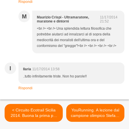
Rispondi
M
Maurizio Crispi - Ultramaratone,
11/17/2014
maratone e dintorni
21:52
<br /> <br /> Una splendida lettura filosofica che
potrebbe aiutarci ad innalzarci al di sopra della
mediocrità dei moralisti dell'ultima ora e del
conformismo del "gregge"!<br /> <br /> <br /> <br />
I
Ilaria
11/17/2014 13:58
..tutto infinitamente triste. Non ho parole!!
Rispondi
< Circuito Ecotrail Sicilia
YouRunning. A lezione dal
2014. Buona la prima per
campione olimpico Stefano
l’Ecotrail di Serra la Nave, ai
Baldini >
piedi del vulcano