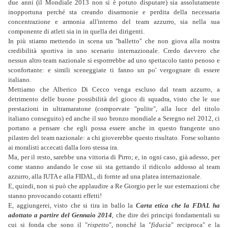
due anni (il Mondiale 2013 non si è potuto disputare) sia assolutamente
inopportuna perché sta creando disarmonie e perdita della necessaria
concentrazione e armonia all'interno del team azzurro, sia nella sua
componente di atleti sia in in quella dei dirigenti.
In più stiamo mettendo in scena un "balletto" che non giova alla nostra
credibilità sportiva in uno scenario internazionale. Credo davvero che
nessun altro team nazionale si esporrrebbe ad uno spettacolo tanto penoso e
sconfortante: e simili sceneggiate ti fanno un po' vergognare di essere
italiano.
Mettiamo che Alberico Di Cecco venga escluso dal team azzurro, a
detrimento delle buone possibilità del gioco di squadra, visto che le sue
prestazioni in ultramaratone (comporvate "pulite", alla luce del titolo
italiano conseguito) ed anche il suo bronzo mondiale a Seregno nel 2012, ci
portano a pensare che egli possa essere anche in questo frangente uno
pilastro del team nazionale: a chi gioverebbe questo risultato. Forse soltanto
ai moralisti accecati dalla loro stessa ira.
Ma, per il resto, sarebbe una vittoria di Pirro; e, in ogni caso, già adesso, per
come stanno andando le cose sii sta gettando il ridicolo addosso al team
azzurro, alla IUTA e alla FIDAL, di fornte ad una platea internazionale.
E, quindi, non si può che applaudire a Re Giorgio per le sue esternazioni che
stanno provocando cotanti effetti!
E, aggiungerei, visto che si tira in ballo la
Carta etica che la FDAL ha
adottato a partire del Gennaio 2014
, che dire dei principi fondamentali su
cui si fonda che sono il "
rispetto
", nonché la "
fiducia
" reciproca" e la