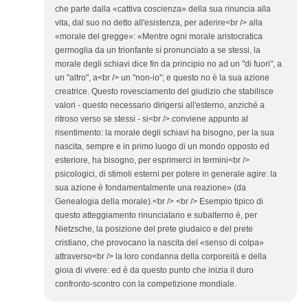
che parte dalla «cattiva coscienza» della sua rinuncia alla
vita, dal suo no detto all'esistenza, per aderire<br /> alla
«morale del gregge»: «Mentre ogni morale aristocratica
germoglia da un trionfante sì pronunciato a se stessi, la
morale degli schiavi dice fin da principio no ad un "di fuori", a
un "altro", a<br /> un "non-io"; e questo no è la sua azione
creatrice. Questo rovesciamento del giudizio che stabilisce
valori - questo necessario dirigersi all'esterno, anziché a
ritroso verso se stessi - si<br /> conviene appunto al
risentimento: la morale degli schiavi ha bisogno, per la sua
nascita, sempre e in primo luogo di un mondo opposto ed
esteriore, ha bisogno, per esprimerci in termini<br />
psicologici, di stimoli esterni per potere in generale agire: la
sua azione è fondamentalmente una reazione» (da
Genealogia della morale).<br /> <br /> Esempio tipico di
questo atteggiamento rinunciatario e subalterno è, per
Nietzsche, la posizione del prete giudaico e del prete
cristiano, che provocano la nascita del «senso di colpa»
attraverso<br /> la loro condanna della corporeità e della
gioia di vivere: ed è da questo punto che inizia il duro
confronto-scontro con la competizione mondiale.