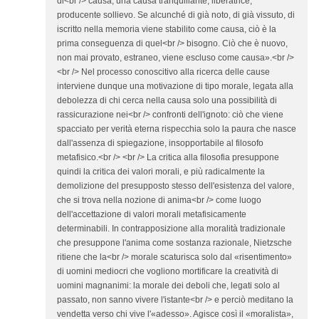
di<br /> causa, una causa tranquillante, liberatrice,
producente sollievo. Se alcunché di già noto, di già vissuto, di
iscritto nella memoria viene stabilito come causa, ciò è la
prima conseguenza di quel<br /> bisogno. Ciò che è nuovo,
non mai provato, estraneo, viene escluso come causa».<br />
<br /> Nel processo conoscitivo alla ricerca delle cause
interviene dunque una motivazione di tipo morale, legata alla
debolezza di chi cerca nella causa solo una possibilità di
rassicurazione nei<br /> confronti dell'ignoto: ciò che viene
spacciato per verità eterna rispecchia solo la paura che nasce
dall'assenza di spiegazione, insopportabile al filosofo
metafisico.<br /> <br /> La critica alla filosofia presuppone
quindi la critica dei valori morali, e più radicalmente la
demolizione del presupposto stesso dell'esistenza del valore,
che si trova nella nozione di anima<br /> come luogo
dell'accettazione di valori morali metafisicamente
determinabili. In contrapposizione alla moralità tradizionale
che presuppone l'anima come sostanza razionale, Nietzsche
ritiene che la<br /> morale scaturisca solo dal «risentimento»
di uomini mediocri che vogliono mortificare la creatività di
uomini magnanimi: la morale dei deboli che, legati solo al
passato, non sanno vivere l'istante<br /> e perciò meditano la
vendetta verso chi vive l'«adesso». Agisce così il «moralista»,