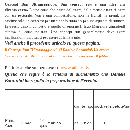
Concept Run Ultramaggiore
.
Una
concept run
è una idea che
diventa corsa.
E' una corsa che nasce dal cuore, dalla mente e non si corre
con un pettorale. Non è una competizione, non ha iscritti, ne premi, ma
esprime solo un concetto per un singolo runner o per una squadra di runners.
In questo caso il concetto è quello di onorare il lago Maggiore girandogli
attorno di corsa no-stop. Una concept run generalmente deve avere
implicazioni importanti per essere chiamata tale.
Vedi anche il precedente articolo su questa pagina:
Il Concept Run "Ultramaggiore" di Daniele Baranzini. Un evento
"personale" di Ultra "controllato" con test, il prossimo 18 febbraio
Più info anche sul percorso su
www.atletica3v.it
.
Quello che segue è lo schema di allenamento che Daniele
Baranzini ha seguito in preparazione dell'evento.
km
tempo
mod.
vel.
ripetute/sal
Prima
16-
lunedi
mattino
23
1h27'
si
Sett.
gen