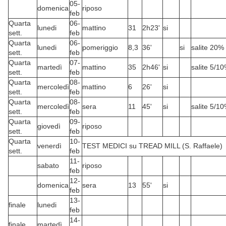
05-
domenica
riposo
feb
Quarta
06-
lunedi
mattino
31
2h23'
si
sett.
feb
Quarta
06-
lunedi
pomeriggio
8,3
36'
si
salite 20%
sett.
feb
Quarta
07-
martedì
mattino
35
2h46'
si
salite 5/1
sett.
feb
Quarta
08-
mercoledì
mattino
6
26'
si
sett.
feb
Quarta
08-
mercoledì
sera
11
45'
si
salite 5/1
sett.
feb
Quarta
09-
giovedì
riposo
sett.
feb
Quarta
10-
venerdì
TEST MEDICI su TREAD MILL (S. Raffaele)
sett.
feb
11-
sabato
riposo
feb
12-
domenica
sera
13
55'
si
feb
13-
finale
lunedi
feb
14-
finale
martedì