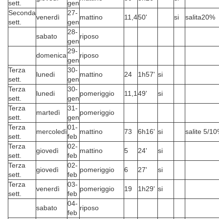
sett.
gen
Seconda
27-
venerdì
mattino
11,4
50'
si
salita20%
sett.
gen
28-
sabato
riposo
gen
29-
domenica
riposo
gen
Terza
30-
lunedi
mattino
24
1h57'
si
sett.
gen
Terza
30-
lunedi
pomeriggio
11,1
49'
si
sett.
gen
Terza
31-
martedì
pomeriggio
sett.
gen
Terza
01-
mercoledì
mattino
73
6h16'
si
salite 5/1
sett.
feb
Terza
02-
giovedì
mattino
5
24'
si
sett.
feb
Terza
02-
giovedì
pomeriggio
6
27'
si
sett.
feb
Terza
03-
venerdì
pomeriggio
19
1h29'
si
sett.
feb
04-
sabato
riposo
feb