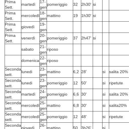
Prima
17-
martedì
pomeriggio
32
2h30'
si
Sett.
gen
Prima
18-
mercoledì
mattino
19
1h30'
si
Sett.
gen
Prima
19-
giovedì
Sett.
gen
Prima
20-
venerdì
pomeriggio
37
2h47'
si
Sett.
gen
21-
sabato
riposo
gen
22-
domenica
riposo
gen
Seconda
23-
lunedi
mattino
6,2
28'
si
salita 20%
sett.
gen
Seconda
23-
lunedi
pomeriggio
12
50'
si
ripetute
sett.
gen
Seconda
24-
martedì
pomeriggio
6,6
30'
si
salita 20%
sett.
gen
Seconda
25-
mercoledì
mattino
6,8
30'
si
salita20%
sett.
gen
Seconda
25-
mercoledì
pomeriggio
12
48'
si
ripetute
sett.
gen
Seconda
26-
giovedì
mattino
50
3h26'
si