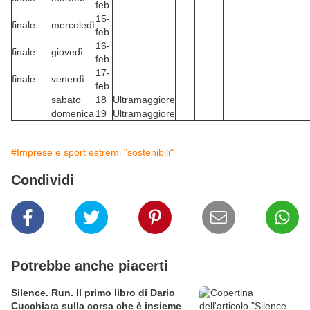
feb
15-
finale
mercoledì
feb
16-
finale
giovedì
feb
17-
finale
venerdì
feb
sabato
18
Ultramaggiore
domenica
19
Ultramaggiore
#Imprese e sport estremi "sostenibili"
Condividi
Potrebbe anche piacerti
Silence. Run. Il primo libro di Dario
Cucchiara sulla corsa che è insieme