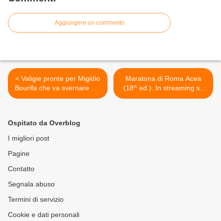
Aggiungere un commento
< Valigie pronte per Migidio
Maratona di Roma Acea
Bourifa che va svernare nel
(18^ ed.). In streaming su
suo Marocco per uno stage
LA7: il 18 marzo 4 ore di
di allenamento
diretta in HD >
Ospitato da Overblog
I migliori post
Pagine
Contatto
Segnala abuso
Termini di servizio
Cookie e dati personali