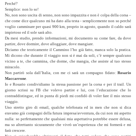
Perché?
Semplice: non lo so!
No, non sono uscita di senno, non sono impazzita e non è colpa della corsa –
che come dice qualcuno mi ha dato alla testa - semplicemente non so perché
voglio camminare per quasi 900 km, proprio in agosto, quando il caldo sarà
impietoso ed il sole sarà alto.
Da mesi studio, prendo informazioni, mi documento su come fare, da dove
partire, dove dormire, dove alloggiare, dove mangiare.
Diciamo che teoricamente il Cammino l’ho già fatto, manca solo la pratica.
Mi dicono che durante il viaggio non si è mai da soli, c’è sempre qualcuno
vicino a te, che cammina, che dorme, che mangia, che assiste al tuo stesso
miracolo.
Non partirò sola dall’Italia, con me ci sarà un compagno fidato:
Rosario
Maccarrone
.
Io e Rosario condividiamo la stessa passione per la corsa e per il trail. Un
giorno scrissi su FB che volevo partire e lui, con l’educazione che lo
contraddistingue, ed in punta di piedi mi confidò di voler fare il mio stesso
viaggio.
Uno stretto giro di email, qualche telefonata ed in men che non si dica
eravamo già compagni della futura impresa/avventura, da cui non mi aspetto
nulla: so perfettamente che qualsiasi mia aspettativa potrebbe essere delusa,
ma so altrettanto sicuramente che vivrò un’esperienza che mi formerà e mi
farà crescere.