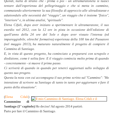
Quindi, nulla di strano che - prima o poi - un ultramaratoneta si laasci
tentare dall'esperienza del pellegrinaggio e che si metta in cammino,
commutando ulteriormente la sua filosofia di approccio alle ultradistanze e
adattondalo alle necessità del "viaggio", un viaggio che è insieme "fisico",
"interiore" e, in ultima analisi, "spirituale".
Elena Cifali, dopo aver iniziato a sperimentare le ultramaratone, il suo
esordio nel 2012, con la 12 ore in pista in occasione dell'edizione di
quell'anno della 24 ore del Sole e dopo aver vissuto l'intensa (ed
impareggiabile, oltreché formativa) esperienza della 100 km del Passatore
(nel maggio 2013), ha maturato naturalmente il progetto di compiere il
Cammino di Santiago.
E, in vista di questo progetto, ha cominciato a prepararsi con scrupolo e
diedizione, come è solita fare. E il viaggio comincia molto prima di quando
- concretamente - si muove il primo passo.
Ci scriverà di quando in quando per tenerci aggiornati sullo sviluppo di
questo suo progeto.
Questa la nota con cui accompagna il suo primo scritto sul "Cammino": "Ho
intenzione di scrivere su Santiago di tanto in tanto per aggiornare e fare il
punto della situazione".
(
Elena Cifali
)
Cammmino di
Santiago (1° capitolo)
Ho deciso! Ad agosto 2014 partirò.
Parto per fare il Cammino di Santiago.