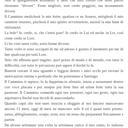
Non si spiegherebbe altrimenti il fatto che tutti coloro che sono partiti
ritornano “diversi”. Forse migliori, non credo peggiori, ma sicuramente
diversi.
Il Cammino medicherà le mie ferite, qualora ce ne fossero, mitigherà il mio
carattere irruento, placherà il mio spirito avventuriero, sazierà la mia fame di
chilometri.
La fede? Io credo, si, che c'entri pure! Io credo in Lui ed anche in Lei, così
come credo in Loro.
Li ho visti tante volte, sotto forme diverse.
Tante volte si sono occupati di me ed adesso è giunto il momento per me di
fare qualcosa per tutti Loro.
Solo chi affronta quel tragitto, quel pezzo di strada e di mondo, con tutte le
difficoltà, con tutte le privazioni può sapere il ferchè lo fa.
Basterà cercare il mio sguardo e leggere dentro i miei occhi per trovare le
motivazioni intime e profonde che mi porteranno a Santiago.
Il Cammino ti rapisce, lo fa dapprima in silenzio, inizia a sussurranti dentro
con voce placata e poi sempre più forte fino ad urlare forte tutta la sua
passione. Il Cammino comanda ogni tuo pensiero, ogni tuo gesto, ogni tua
aspettativa finchè non decidi di assecondarlo.
Quando capii che non sarei riuscita a sfuggire al suo fascino mancavano
ancora 12 mesi, oggi di mesi ne mancano solo 8 ed è quasi tutto pronto:
zaino, abbigliamento, scarpe, testa, non mi resta che prepararmi fisicamente e
partire.
Da alcune settimane una volta la settimana carico il mio zaino, lo indosso