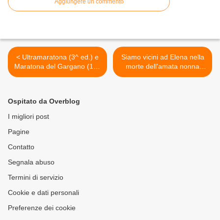
Aggiungere un commento
< Ultramaratona (3^ ed.) e
Siamo vicini ad Elena nella
Maratona del Gargano (11^
morte dell'amata nonna
ed.). Il prossimo 14 giugno
Giuseppa >
2014, il classico
appuntamento per il
Ospitato da Overblog
"popolo delle lunghe"
I migliori post
Pagine
Contatto
Segnala abuso
Termini di servizio
Cookie e dati personali
Preferenze dei cookie