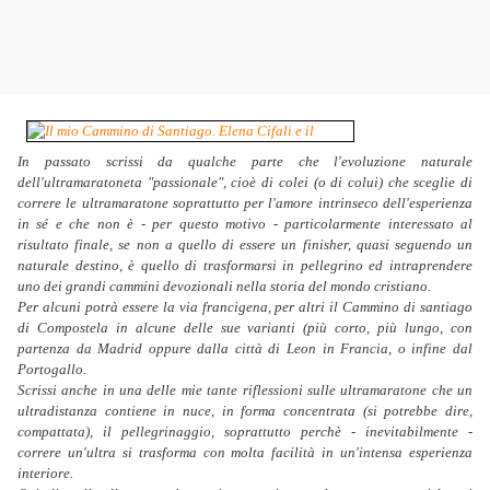
In passato scrissi da qualche parte che l'evoluzione naturale
dell'ultramaratoneta "passionale", cioè di colei (o di colui) che sceglie di
correre le ultramaratone soprattutto per l'amore intrinseco dell'esperienza
in sé e che non è - per questo motivo - particolarmente interessato al
risultato finale, se non a quello di essere un finisher, quasi seguendo un
naturale destino, è quello di trasformarsi in pellegrino ed intraprendere
uno dei grandi cammini devozionali nella storia del mondo cristiano.
Per alcuni potrà essere la via francigena, per altri il Cammino di santiago
di Compostela in alcune delle sue varianti (più corto, più lungo, con
partenza da Madrid oppure dalla città di Leon in Francia, o infine dal
Portogallo.
Scrissi anche in una delle mie tante riflessioni sulle ultramaratone che un
ultradistanza contiene in nuce, in forma concentrata (si potrebbe dire,
compattata), il pellegrinaggio, soprattutto perchè - inevitabilmente -
correre un'ultra si trasforma con molta facilità in un'intensa esperienza
interiore.