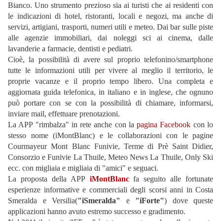
Bianco. Uno strumento prezioso sia ai turisti che ai residenti con
le indicazioni di hotel, ristoranti, locali e negozi, ma anche di
servizi, artigiani, trasporti, numeri utili e meteo. Dai bar sulle piste
alle agenzie immobiliari, dai noleggi sci ai cinema, dalle
lavanderie a farmacie, dentisti e pediatri.
Cioè, la possibilità di avere sul proprio telefonino/smartphone
tutte le informazioni utili per vivere al meglio il territorio, le
proprie vacanze e il proprio tempo libero. Una completa e
aggiornata guida telefonica, in italiano e in inglese, che ognuno
può portare con se con la possibilità di chiamare, informarsi,
inviare mail, effettuare prenotazioni.
La APP "rimbalza" in rete anche con la
pagina Facebook
con lo
stesso nome (iMontBlanc) e le collaborazioni con le pagine
Courmayeur Mont Blanc Funivie, Terme di Prè Saint Didier,
Consorzio e Funivie La Thuile, Meteo News La Thuile, Only Ski
ecc. con migliaia e migliaia di "amici" e seguaci.
La proposta della APP
iMontBlanc
fa seguito alle fortunate
esperienze informative e commerciali degli scorsi anni in Costa
Smeralda e Versilia(
"
iSmeralda"
e
"iForte"
) dove queste
applicazioni hanno avuto estremo successo e gradimento.