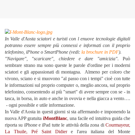
In Valle d'Aosta sciatori e turisti con l enuove tecnologie digitali
potranno essere sempre più connessi e informati con il proprio
telefonino, iPhone o SmartPhone (vedi:
la brochure in PDF
).
"Navigare", "scaricare", chiedere e dare "amicizia".
Può
sembrare strano ma sono queste le parole d'ordine per i moderni
sciatori e gli appassionati di montagna. Almeno per coloro che
vivono, sciano e si muovono "al passo con i tempi" cioè con tutte
le informazioni sul proprio computer o, meglio ancora, sul proprio
telefonino, consentendo ai più "smart" di avere sempre con se - in
tasca, in borsa, in auto e anche in ovovia e nella giacca a vento….
- ogni possibile e utile informazione.
In Valle d'Aosta in questi giorni si sta affermando e imponendo la
nuova APP gratuita
iMontBlanc
, una facile ed intuitiva guida che
riporta su iPhone e iPad tutte le attività della zona di
Courmayeur,
La Thuile, Pré Saint Didier
e l'area italiana del Monte