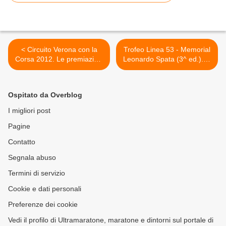
< Circuito Verona con la
Trofeo Linea 53 - Memorial
Corsa 2012. Le premiazioni
Leonardo Spata (3^ ed.). In
finali avranno luogo il 13
programma il prossimo 8
dicembre 2012 a S.
dicembre, a Partinico
Giovanni Lupatoto
(Palermo) >
Ospitato da Overblog
I migliori post
Pagine
Contatto
Segnala abuso
Termini di servizio
Cookie e dati personali
Preferenze dei cookie
Vedi il profilo di Ultramaratone, maratone e dintorni sul portale di