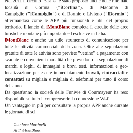
Nel 2011 il circuito "5Taps" è stato proposto anche nelle rinomate
località di Cortina (
"
iCortina"
), di Madonna di
Campiglio (
"
iCampiglio"
) e di Bormio e Livigno (
"
iBormio"
)
affermandosi come le APP più funzionali e utili del proprio
territorio. Il lancio di
iMontBlanc
completa il circuito delle aree
turistiche montane più importanti ed esclusive in Italia.
iMontBlanc
è anche un utile strumento di comunicazione per
tutte le attività commerciali della zona. Oltre alle segnalazioni
gratuite di tutte le attività sono previste "vetrine" a pagamento con
svariate e convenienti modalità che prevedono la segnalazione di
marchi e loghi, di immagini e brevi testi, informazioni e geo-
localizzazione per essere immediatamente
trovati, rintracciati e
contattati
su migliaia e migliaia di telefonini per tutto il corso
dell'anno.
Da quest'anno la società delle Funivie di Courmayeur ha reso
disponibile su tutto il comprensorio la connessione Wi-fi.
Un vantaggio in più per consultare la propria APP anche durante
le giornate di sci.
Gianluca Martinelli
APP iMontBlanc