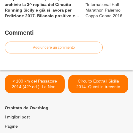
archivio la 3^ replica del Circuito
Running Sicily e già si lavora per
l'edizione 2017. Bilancio positivo e
rettificata in extremis la graduatoria
maschile a squadre
Commenti
Aggiungere un commento
< 100 km del Passatore
Circuito Ecotrail Sicilia
2014 (42^ ed.). La Nona
2014. Quasi in trecento
sinfonia di Giorgio
all'Ecotrail Serre della
Calcaterra
Pizzuta. Giuseppe Cuttaia e
Graziella Bonanno si
Ospitato da Overblog
riconfermano alla testa
della classifica >
I migliori post
Pagine