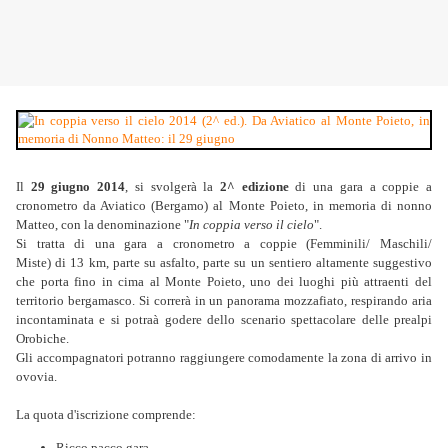
Il
29 giugno 2014
, si svolgerà la
2^ edizione
di una gara a coppie a
cronometro da Aviatico (Bergamo) al Monte Poieto, in memoria di nonno
Matteo, con la denominazione "
In coppia verso il cielo
".
Si tratta di una gara a cronometro a coppie (Femminili/ Maschili/
Miste) di 13 km, parte su asfalto, parte su un sentiero altamente suggestivo
che porta fino in cima al Monte Poieto, uno dei luoghi più attraenti del
territorio bergamasco. Si correrà in un panorama mozzafiato, respirando aria
incontaminata e si potraà godere dello scenario spettacolare delle prealpi
Orobiche.
Gli accompagnatori potranno raggiungere comodamente la zona di arrivo in
ovovia.
La quota d'iscrizione comprende:
Ricco pacco gara