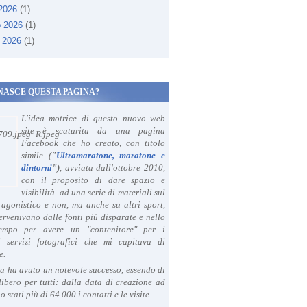
 2026
(1)
o 2026
(1)
 2026
(1)
NASCE QUESTA PAGINA?
L'idea motrice di questo nuovo web
site è scaturita da una pagina
Facebook che ho creato, con titolo
simile (
"
Ultramaratone, maratone e
dintorni
")
, avviata dall'ottobre 2010,
con il proposito di dare spazio e
visibilità ad una serie di materiali sul
agonistico e non, ma anche su altri sport,
ervenivano dalle fonti più disparate e nello
tempo per avere un "contenitore" per i
i servizi fotografici che mi capitava di
e.
a ha avuto un notevole successo, essendo di
libero per tutti: dalla data di creazione ad
o stati più di 64.000 i contatti e le visite.