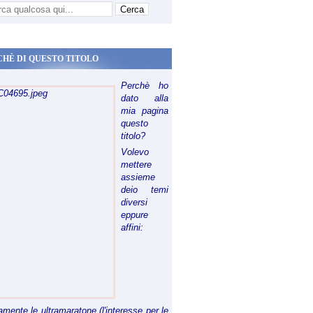
CHÈ DI QUESTO TITOLO
Perchè ho
dato alla
mia pagina
questo
titolo?
Volevo
mettere
assieme
deio temi
diversi
eppure
affini:
riamente le ultramaratone (l'interesse per le