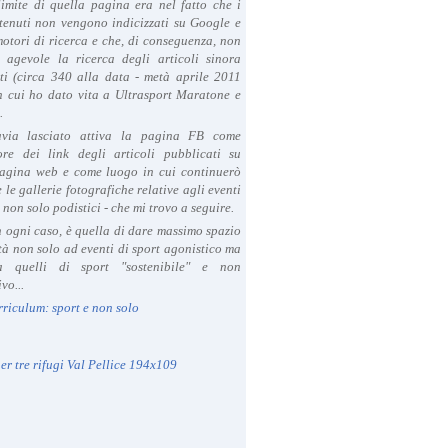
limite di quella pagina era nel fatto che i
tenuti non vengono indicizzati su Google e
 motori di ricerca e che, di conseguenza, non
a agevole la ricerca degli articoli sinora
ti (circa 340 alla data - metà aprile 2011
in cui ho dato vita a Ultrasport Maratone e
.
avia lasciato attiva la pagina FB come
ore dei link degli articoli pubblicati su
agina web e come luogo in cui continuerò
 le gallerie fotografiche relative agli eventi
- non solo podistici - che mi trovo a seguire.
in ogni caso, è quella di dare massimo spazio
ità non solo ad eventi di sport agonistico ma
 quelli di sport "sostenibile" e non
vo...
rriculum: sport e non solo