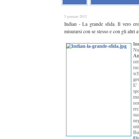
5 gennaio 2012
Indian - La grande sfida. Il vero er
misurarsi con se stesso e con gli altri a
In
Nu
An
or
ru
sc
ge
E'
sp
mo
uo
rec
su
ne
uni
Bu
Fl