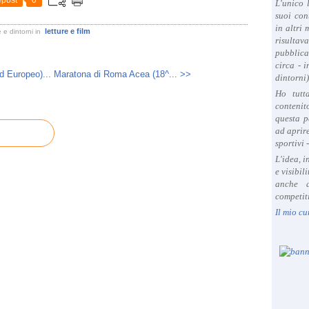
post
0
L'unico 
suoi con
in altri
letture e film
 e dintorni
in
risultav
pubblica
circa - 
 Europeo)...
Maratona di Roma Acea (18^... >>
dintorni)
Ho tutt
contenit
questa p
ad aprire
sportivi 
L'idea, 
e visibil
anche a
competiti
Il mio cu