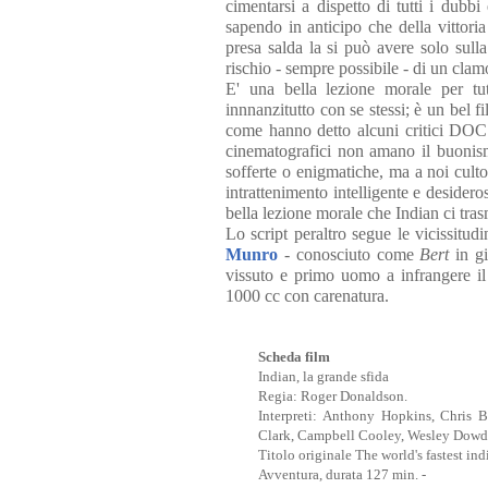
cimentarsi a dispetto di tutti i dubb
sapendo in anticipo che della vittori
presa salda la si può avere solo sull
rischio - sempre possibile - di un clam
E' una bella lezione morale per tut
innnanzitutto con se stessi; è un bel 
come hanno detto alcuni critici DOC 
cinematografici non amano il buonism
sofferte o enigmatiche, ma a noi cult
intrattenimento intelligente e desider
bella lezione morale che Indian ci tras
Lo script peraltro segue le vicissitu
Munro
- conosciuto come
Bert
in gi
vissuto e primo uomo a infrangere il
1000 cc con carenatura.
Scheda film
Indian, la grande sfida
Regia: Roger Donaldson.
Interpreti: Anthony Hopkins, Chris Br
Clark, Campbell Cooley, Wesley Dowde
Titolo originale The world's fastest ind
Avventura, durata 127 min. -