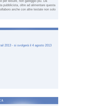
te per leisure, non gareggio più. Da
sta pubblicista, oltre ad alimentare questa
ollaboro anche con altre testate non solo
.
CA