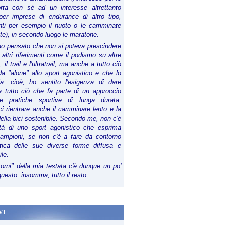
orta con sè ad un interesse altrettanto
per imprese di endurance di altro tipo,
anti per esempio il nuoto o le camminate
te), in secondo luogo le maratone.
ho pensato che non si poteva prescindere
 altri riferimenti come il podismo su altre
 il trail e l'ultratrail, ma anche a tutto ciò
a "alone" allo sport agonistico e che lo
ia: cioè, ho sentito l'esigenza di dare
a tutto ciò che fa parte di un approccio
le pratiche sportive di lunga durata,
i rientrare anche il camminare lento e la
della bici sostenibile. Secondo me, non c'è
lità di uno sport agonistico che esprima
campioni, se non c'è a fare da contorno
tica delle sue diverse forme diffusa e
ile.
torni" della mia testata c'è dunque un po'
 questo: insomma, tutto il resto.
VI