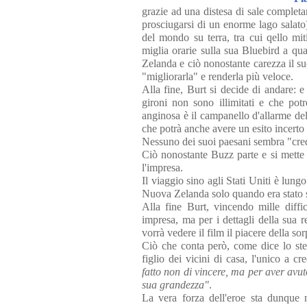
grazie ad una distesa di sale completa
prosciugarsi di un enorme lago salato) 
del mondo su terra, tra cui qello mi
miglia orarie sulla sua Bluebird a qu
Zelanda e ciò nonostante carezza il s
"migliorarla" e renderla più veloce.
Alla fine, Burt si decide di andare: 
gironi non sono illimitati e che po
anginosa è il campanello d'allarme del
che potrà anche avere un esito incerto 
Nessuno dei suoi paesani sembra "cred
Ciò nonostante Buzz parte e si mette
l'impresa.
Il viaggio sino agli Stati Uniti è lu
Nuova Zelanda solo quando era stato s
Alla fine Burt, vincendo mille diffic
impresa, ma per i dettagli della sua 
vorrà vedere il film il piacere della sor
Ciò che conta però, come dice lo ste
figlio dei vicini di casa, l'unico a c
fatto non di vincere, ma per aver avuto
sua grandezza"
.
La vera forza dell'eroe sta dunque 