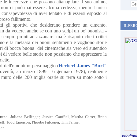
i e le incertezze che possono attanagliare il suo animo,
a non ci può mai essere alcuna certezza, mentre l'unica
a consapevolezza di aver tentato e di essersi esposto al
oroso fallimento.
ti gli sportivi che desiderano prendere un cimento,
IL PER
film da vedere, anche se con uno script un po' buonista -
sempre pronti ad azzanare: ma è risaputo che i critici
o e la melassa dei buoni sentimenti e vogliono storie
ori di bocca buona del cinemache sia vero ed autentico
osi di vedere belle storie non possiamo che apprezzare la
mette.
dini dell'omonimo personaggio (
Herbert James "Burt"
oventù; 25 marzo 1899 – 6 gennaio 1978), realmente
 muro delle 200 miglia orarie su terra su moto sotto i
uno, Juliana Bellinger, Jessica Cauffiel, Martha Carter, Brian
ll, Todd Emerson, Phoebe Falconer, Tim Farmer
ian.
priorita