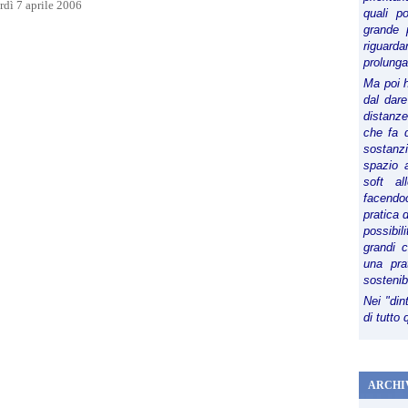
dì 7 aprile 2006
quali p
grande 
riguard
prolunga
Ma poi 
dal dare
distanze,
che fa d
sostanz
spazio 
soft al
facendoc
pratica 
possibi
grandi 
una pra
sostenib
Nei "din
di tutto
ARCHI