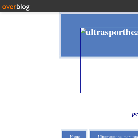
pe
Home
Ultramaratone, maratone