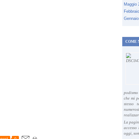
Maggio
Febbrai
Gennaio
COME 
podismo 
che mi p
stesso 
numeros
realizzar
La pagin
accesso 
oggi, son