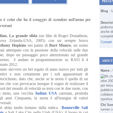
PRESE
Blog
: 
oe è colui che ha il coraggio di scendere nell'arena per
Descriz
vversari
podismo 
anche di
dian. La grande sfida
(un film di Roger Donaldson,
competit
ova Zelanda-USA, 2005) con un sempre bravo
Contatti
thony Hopkins
nei panni di
Burt Munro
, un uomo
mai attempato con la passione della velocità sulle due
ote, dopo un passaggio poco attenzionato sul grande
hermo, è andato in programmazione su RAI3 il 4
ABOUT
nnaio 2012.
 stato davvero un bel regalo di anno nuovo per tutti gli
Name :
ortivi e non certamente per i soli appassionati di
tociclismo, dato che, anche se la storia è quella di un
mo che con pervicacia insegue il sogno di realizzare il
ord del mondo di velocità su terra con le due ruote, con
a moto, una vecchia
Indian USA
carenata, prodotta
gli anni Cinquanta, la storia è all'insegna di valori
versali.
Chi So
rt abita molto lontano dalla mitica
Bonneville Salt
runner c
ats
a Salt Lake City nello Utah (USA), il luogo in cui