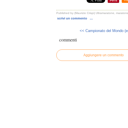
Re
Published by (Maurizio Crispi) Ultramaratone, maratone
scrivi un commento
…
<< Campionato del Mondo (ed
commenti
Aggiungere un commento