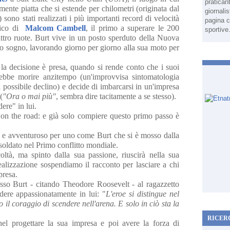
pratican
mente piatta che si estende per chilometri (originata dal
giornali
sono stati realizzati i più importanti record di velocità
pagina c
tico di
Malcom Cambell
, il primo a superare le 200
sportive
attro ruote. Burt vive in un posto sperduto della Nuova
uo sogno, lavorando giorno per giorno alla sua moto per
e la decisione è presa, quando si rende conto che i suoi
trebbe morire anzitempo (un'improvvisa sintomatologia
 possibile declino) e decide di imbarcarsi in un'impresa
(
"Ora o mai più"
, sembra dire tacitamente a se stesso).
ere" in lui.
 on the road: e già solo compiere questo primo passo è
ngo e avventuroso per uno come Burt che si è mosso dalla
oldato nel Primo conflitto mondiale.
oltà, ma spinto dalla sua passione, riuscirà nella sua
realizzazione sospendiamo il racconto per lasciare a chi
presa.
sso Burt - citando Theodore Roosevelt - al ragazzetto
redere appassionatamente in lui: "
L'eroe si distingue nel
 il coraggio di scendere nell'arena. E solo in ciò sta la
RICER
nel progettare la sua impresa e poi avere la forza di