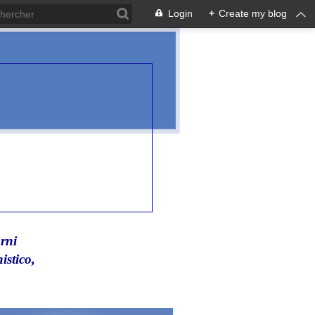
Login
+
Create my blog
rni
istico,