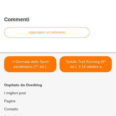
Commenti
Aggiungere un commento
< Giornata dello Sport
Tartufo Trail Running (5^
paralimpico (7^ ed.).
ed.). Il 14 ottobre a
Ragusa (Sicilia) una delle
Calestano (Parma),
10 città italiane scelte come
disponibile nella versione
sede della manifestazione
lunga (50 km) e corta (28
Ospitato da Overblog
km) >
I migliori post
Pagine
Contatto