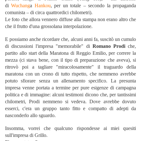
di
Wuchang
a
Hankou
, per un totale – secondo la propaganda
comunista – di circa quattrordici chilometri).
Le foto che allora vennero diffuse alla stampa non erano altro che
che il frutto d'una grossolana interpolazione.
E possiamo anche ricordare che, alcuni anni fa, suscitò un cumulo
di discussioni l'impresa "memorabile" di
Romano Prodi
che,
partito allo start della Maratona di Reggio Emilio, per correre la
mezza (ci stava bene, con il tipo di preparazione che aveva), si
ritrovò poi a tagliare "miracolosamente" il traguardo della
maratona con un crono di tutto rispetto, che nemmeno avrebbe
potuto sfiorare senza un allenamento specifico. La presunta
impresa venne portata a termine per pure esigenze di campagna
politica e di immagine: alcuni testimoni dicono che, per tantissimi
chilometri, Prodi nemmeno si vedeva. Dove avrebbe dovuto
esserci, c'era un gruppo tanto fitto e compatto di adepti da
nasconderlo allo sguardo.
Insomma, vorrei che qualcuno rispondesse ai miei quesiti
sull'impresa di Grillo.