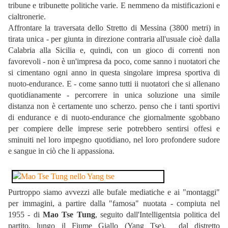
tribune e tribunette politiche varie. E nemmeno da mistificazioni e
cialtronerie.
Affrontare la traversata dello Stretto di Messina (3800 metri) in
tirata unica - per giunta in direzione contraria all'usuale cioè dalla
Calabria alla Sicilia e, quindi, con un gioco di correnti non
favorevoli - non è un'impresa da poco, come sanno i nuotatori che
si cimentano ogni anno in questa singolare impresa sportiva di
nuoto-endurance. E - come sanno tutti ii nuotatori che si allenano
quotidianamente - percorrere in unica soluzione una simile
distanza non è certamente uno scherzo. penso che i tanti sportivi
di endurance e di nuoto-endurance che giornalmente sgobbano
per compiere delle imprese serie potrebbero sentirsi offesi e
sminuiti nel loro impegno quotidiano, nel loro profondere sudore
e sangue in ciò che li appassiona.
Purtroppo siamo avvezzi alle bufale mediatiche e ai "montaggi"
per immagini, a partire dalla "famosa" nuotata - compiuta nel
1955 - di
Mao Tse Tung
, seguito dall'Intelligentsia politica del
partito, lungo il Fiume Giallo (Yang Tse), dal distretto