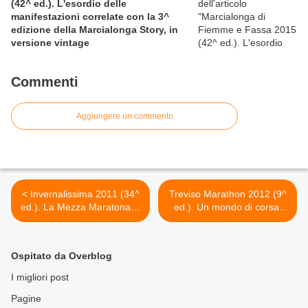
(42^ ed.). L'esordio delle
manifestazioni correlate con la 3^
edizione della Marcialonga Story, in
versione vintage
Commenti
Aggiungere un commento
< Invernalissima 2011 (34^
Treviso Marathon 2012 (9^
ed.). La Mezza Maratona ai
ed.). Un mondo di corsa:
piedi di Assisi lo scorso 18
già 22 le nazioni aderenti >
dicembre 2011
Ospitato da Overblog
I migliori post
Pagine