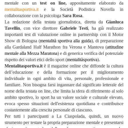
mentale con un
test on line,
appositamente elaborato da
mentalitasportiva.it
e la Società Podistica Novella in
collaborazione con la psicologa
Sara Rosa
.
La redazione della testata giornalistica, diretta da
Gianluca
Tavellin
, con vice direttore
Gabriele Testi
, ha già realizzato
importanti test di valutazione online in partnership con il Motor
Show di Bologna (
mentalità
sportiva alla guida
), di preparazione
alla Gardaland Half Marathon fra Verona e Mantova (
attitudine
mentale alla Mezza Maratona
) e di generica verifica del potenziale
rispetto dei valori etici dello sport (
mentalitàsportiva
).
Mentalitasportiva.it
è il magazine online che diffonde la cultura
dell’educazione e della formazione per il miglioramento
individuale in ogni ambito di vita, personale, professionale e
familiare. Non bisogna farsi ingannare dal significato letterale del
nome della testata on line, che limita la sfera di riferimento al solo
ambito sportivo, lo sport ha un valore sociale e culturale elevato,
evoca spesso situazioni dell'esistenza quotidiana e contribuisce
costantemente alla crescita personale di ciascuno.
Per tutti i partecipanti a La Ciaspolada, quindi, un nuovo
strumento per testare la propria preparazione mentale e presentarsi