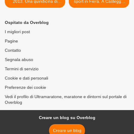
2013. Una quindicina di
sport in Fiera. A Casteggio
runner con i colori di
(PV), una fiera dello sport
Assindustria Padova Sport
"raccontato e vissuto" con i
corrono la maratona della
campioni (PV) dall'8 all'11
Ospitato da Overblog
Grande Mela, il prossimo 3
novembre >
novembre
I migliori post
Pagine
Contatto
Segnala abuso
Termini di servizio
Cookie e dati personali
Preferenze dei cookie
Vedi il profilo di Ultramaratone, maratone e dintorni sul portale di
Overblog
Creare un blog su Overblog
Creare un blog