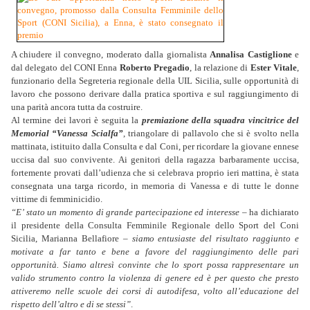
A chiudere il convegno, moderato dalla giornalista
Annalisa Castiglione
e
dal delegato del CONI Enna
Roberto Pregadio
, la relazione di
Ester Vitale
,
funzionario della Segreteria regionale della UIL Sicilia, sulle opportunità di
lavoro che possono derivare dalla pratica sportiva e sul raggiungimento di
una parità ancora tutta da costruire.
Al termine dei lavori è seguita la
premiazione della squadra vincitrice del
Memorial “Vanessa Scialfa”
, triangolare di pallavolo che si è svolto nella
mattinata, istituito dalla Consulta e dal Coni, per ricordare la giovane ennese
uccisa dal suo convivente. Ai genitori della ragazza barbaramente uccisa,
fortemente provati dall’udienza che si celebrava proprio ieri mattina, è stata
consegnata una targa ricordo, in memoria di Vanessa e di tutte le donne
vittime di femminicidio.
“E’ stato un momento di grande partecipazione ed interesse
– ha dichiarato
il presidente della Consulta Femminile Regionale dello Sport del Coni
Sicilia, Marianna Bellafiore –
siamo entusiaste del risultato raggiunto e
motivate a far tanto e bene a favore del raggiungimento delle pari
opportunità. Siamo altresì convinte che lo sport possa rappresentare un
valido strumento contro la violenza di genere ed è per questo che presto
attiveremo nelle scuole dei corsi di autodifesa, volto all’educazione del
rispetto dell’altro e di se stessi”
.