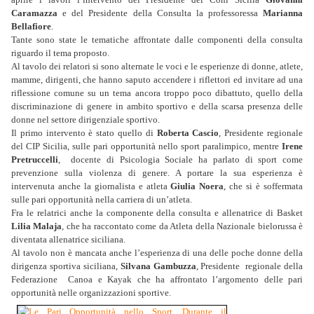
Caramazza
e del Presidente della Consulta la professoressa
Marianna
Bellafiore
.
Tante sono state le tematiche affrontate dalle componenti della consulta
riguardo il tema proposto.
Al tavolo dei relatori si sono alternate le voci e le esperienze di donne, atlete,
mamme, dirigenti, che hanno saputo accendere i riflettori ed invitare ad una
riflessione comune su un tema ancora troppo poco dibattuto, quello della
discriminazione di genere in ambito sportivo e della scarsa presenza delle
donne nel settore dirigenziale sportivo.
Il primo intervento è stato quello di
Roberta Cascio
, Presidente regionale
del CIP Sicilia, sulle pari opportunità nello sport paralimpico, mentre
Irene
Pretruccelli
, docente di Psicologia Sociale ha parlato di sport come
prevenzione sulla violenza di genere. A portare la sua esperienza è
intervenuta anche la giornalista e atleta
Giulia Noera
, che si è soffermata
sulle pari opportunità nella carriera di un’atleta.
Fra le relatrici anche la componente della consulta e allenatrice di Basket
Lilia Malaja
, che ha raccontato come da Atleta della Nazionale bielorussa è
diventata allenatrice siciliana.
Al tavolo non è mancata anche l’esperienza di una delle poche donne della
dirigenza sportiva siciliana,
Silvana Gambuzza
, Presidente regionale della
Federazione Canoa e Kayak che ha affrontato l’argomento delle pari
opportunità nelle organizzazioni sportive.