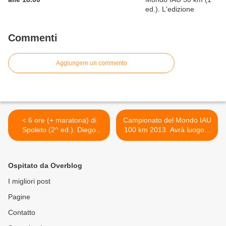
Commenti
Aggiungere un commento
< 6 ore (+ maratona) di
Campionato del Mondo IAU
Spoleto (2^ ed.). Diego
100 km 2013. Avrà luogo a
Ciattaglia ed Egle Caiotti
Dubai il 20 dicembre
sono i vincitori della 6 ore
prossimo >
Ospitato da Overblog
I migliori post
Pagine
Contatto