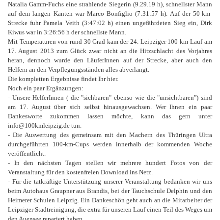
Natalia Gamm-Fuchs eine strahlende Siegerin (9.29.19 h), schnellster Mann
auf dem langen Kanten war Marco Bonfiglio (7:31:57 h). Auf der 50-km-
Strecke fuhr Pamela Veith (3:47:02 h) einen ungefährdeten Sieg ein, Dirk
Kiwus war in 3:26:56 h der schnellste Mann.
Mit Temperaturen von rund 30 Grad kam der 24. Leipziger 100-km-Lauf am
17. August 2013 zum Glück zwar nicht an die Hitzschlacht des Vorjahres
heran, dennoch wurde den LäuferInnen auf der Strecke, aber auch den
Helfern an den Verpflegungsständen alles abverlangt.
Die kompletten Ergebnisse findet Ihr hier.
Noch ein paar Ergänzungen:
- Unsere HelferInnen ( die "sichbaren" ebenso wie die "unsichtbaren") sind
am 17. August über sich selbst hinausgewachsen. Wer Ihnen ein paar
Dankesworte zukommen lassen möchte, kann das gern unter
info@100kmleipzig.de tun.
- Die Auswertung des gemeinsam mit den Machern des Thüringen Ultra
durchgeführten 100-km-Cups werden innerhalb der kommenden Woche
veröffentlicht.
- In den nächsten Tagen stellen wir mehrere hundert Fotos von der
Veranstaltung für den kostenfreien Download ins Netz.
- Für die tatkräftige Unterstützung unserer Veranstaltung bedanken wir uns
beim Autohaus Graupner aus Brandis, bei der Tauchschule Delphin und den
Heimerer Schulen Leipzig. Ein Dankeschön geht auch an die Mitarbeiter der
Leipziger Stadtreinigung, die extra für unseren Lauf einen Teil des Weges um
den Auensee repariert haben.