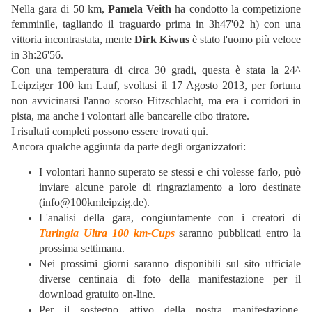
Nella gara di 50 km,
Pamela Veith
ha condotto la competizione
femminile, tagliando il traguardo prima in 3h47'02 h) con una
vittoria incontrastata, mente
Dirk Kiwus
è stato l'uomo più veloce
in 3h:26'56.
Con una temperatura di circa 30 gradi, questa è stata la 24^
Leipziger 100 km Lauf, svoltasi il 17 Agosto 2013, per fortuna
non avvicinarsi l'anno scorso Hitzschlacht, ma era i corridori in
pista, ma anche i volontari alle bancarelle cibo tiratore.
I risultati completi possono essere trovati qui.
Ancora qualche aggiunta da parte degli organizzatori:
I volontari hanno superato se stessi e chi volesse farlo, può
inviare alcune parole di ringraziamento a loro destinate
(info@100kmleipzig.de).
L'analisi della gara, congiuntamente con i creatori di
Turingia Ultra 100 km-Cups
saranno pubblicati entro la
prossima settimana.
Nei prossimi giorni saranno disponibili sul sito ufficiale
diverse centinaia di foto della manifestazione per il
download gratuito on-line.
Per il sostegno attivo della nostra manifestazione,