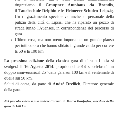
ringraziamo il
Graupner Autohaus da Brandis
,
il
Tauchschule Delphin
e le
Heimerer Schulen Leipzig
.
Un ringraziamento speciale va anche al personale della
pulizia della città di Lipsia, che ha riparato un pezzo di
strada lungo l'Auensee, in corrispondenza del percorso di
gara.
Ultimo cosa, ma non meno importante: un grande plauso
per tutti coloro che hanno sfidato il grande caldo per correre
la 50 e la 100 km.
La prossima edizione
della classica gara di ultra a Lipsia si
svolgerà il
16 Agosto 2014
: proprio nel 2014 si celebrerà un
doppio anniversario:il 25° della gara sui 100 km e il ventennale di
quella sui 50 km.
Saluti di corsa, da parte di
André Dreilich
, Direttore generale
della gara.
Nel piccolo video si può vedere l'arrivo di Marco Bonfiglio, vincitore della
gara di 100 km.