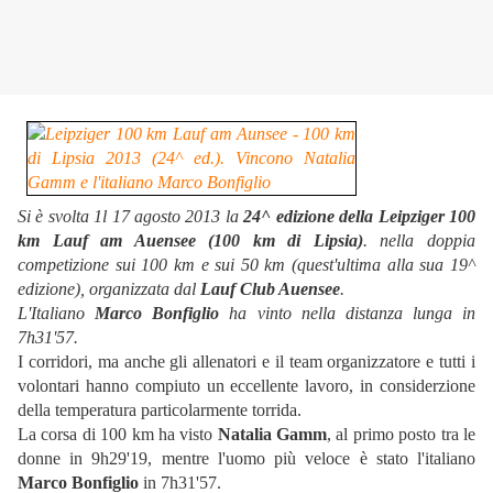
Si è svolta 1l 17 agosto 2013 la
24^ edizione della Leipziger 100
km Lauf am Auensee (100 km di Lipsia)
. nella doppia
competizione sui 100 km e sui 50 km (quest'ultima alla sua 19^
edizione), organizzata dal
Lauf Club Auensee
.
L'Italiano
Marco Bonfiglio
ha vinto nella distanza lunga in
7h31'57.
I corridori, ma anche gli allenatori e il team organizzatore e tutti i
volontari hanno compiuto un eccellente lavoro, in considerzione
della temperatura particolarmente torrida.
La corsa di 100 km ha visto
Natalia Gamm
, al primo posto tra le
donne in 9h29'19, mentre l'uomo più veloce è stato l'italiano
Marco Bonfiglio
in 7h31'57.