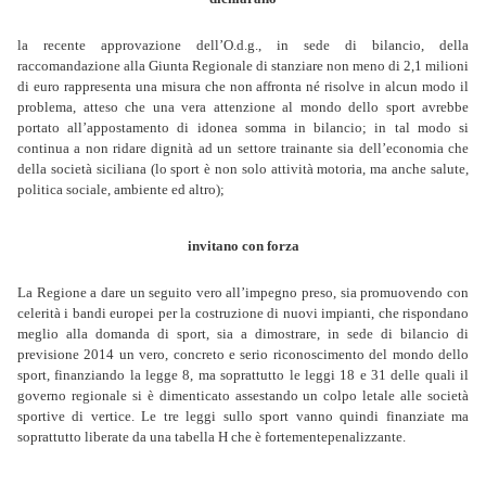
la recente approvazione dell’O.d.g., in sede di bilancio, della
raccomandazione alla Giunta Regionale di stanziare non meno di 2,1 milioni
di euro rappresenta una misura che non affronta né risolve in alcun modo il
problema, atteso che una vera attenzione al mondo dello sport avrebbe
portato all’appostamento di idonea somma in bilancio; in tal modo si
continua a non ridare dignità ad un settore trainante sia dell’economia che
della società siciliana (lo sport è non solo attività motoria, ma anche salute,
politica sociale, ambiente ed altro);
invitano con forza
La Regione a dare un seguito vero all’impegno preso, sia promuovendo con
celerità i bandi europei per la costruzione di nuovi impianti, che rispondano
meglio alla domanda di sport, sia a dimostrare, in sede di bilancio di
previsione 2014 un vero, concreto e serio riconoscimento del mondo dello
sport, finanziando la legge 8, ma soprattutto le leggi 18 e 31 delle quali il
governo regionale si è dimenticato assestando un colpo letale alle società
sportive di vertice. Le tre leggi sullo sport vanno quindi finanziate ma
soprattutto liberate da una tabella H che è fortementepenalizzante.