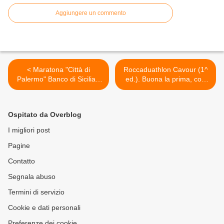
Aggiungere un commento
< Maratona "Città di
Roccaduathlon Cavour (1^
Palermo" Banco di Sicilia -
ed.). Buona la prima, con
Unicredit Group 2013 (19^
un caldo sole ad accogliere
ed.). Il forte ennese Vito
125 splendidi protagonisti >
Massimo Catania colleziona
Ospitato da Overblog
l'ennesima vittoria di questa
stagione
I migliori post
Pagine
Contatto
Segnala abuso
Termini di servizio
Cookie e dati personali
Preferenze dei cookie