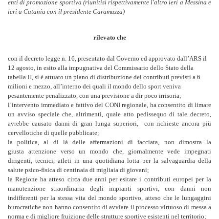
enti di promozione sportiva (riunitisi rispettivamente l'altro ieri a Messina e
ieri a Catania con il presidente Caramazza)
rilevato che
con il decreto legge n. 16, presentato dal Governo ed approvato dall’ARS il
12 agosto, in esito alla impugnativa del Commissario dello Stato della
tabella H, si è attuato un piano di distribuzione dei contributi previsti a 6
milioni e mezzo, all’interno dei quali il mondo dello sport veniva
pesantemente penalizzato, con una previsione a dir poco irrisoria;
l’intervento immediato e fattivo del CONI regionale, ha consentito di limare
un avviso speciale che, altrimenti, quale atto pedissequo di tale decreto,
avrebbe causato danni di gran lunga superiori, con richieste ancora più
cervellotiche di quelle pubblicate;
la politica, al di là delle affermazioni di facciata, non dimostra la
giusta attenzione verso un mondo che, giornalmente vede impegnati
dirigenti, tecnici, atleti in una quotidiana lotta per la salvaguardia della
salute psico-fisica di centinaia di migliaia di giovani;
la Regione ha atteso circa due anni per esitare i contributi europei per la
manutenzione straordinaria degli impianti sportivi, con danni non
indifferenti per la stessa vita del mondo sportivo, atteso che le lungaggini
burocratiche non hanno consentito di avviare il processo virtuoso di messa a
norma e di migliore fruizione delle strutture sportive esistenti nel territorio;