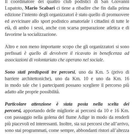
Il coordinatore dei quattro club podistici di San Giovanni
Lupatoto,
Mario Scabari
ci tiene a ribadire che fin dalla prima
edizione l’intento degli organizzatori è stato quello di promuovere
ed avvicinare allo sport podistico amatoriale i cittadini di tutte le
età, di ambo i sessi, anche con scarsa preparazione atletica e di
favorirne la socializzazione.
Altro e non meno importante scopo che gli organizzatori si sono
prefissati
è quello di devolvere il ricavato in beneficenza ad
associazioni di volontariato che operano nel sociale.
Sono stati predisposti tre percorsi
, uno da Km. 5 (privo di
barriere architettoniche), uno da Km. 10 e uno da Km. 16
in modo tale che i partecipanti possano scegliere il percorso più
adatto alle proprie possibilità.
Particolare attenzione è stata posta nella scelta dei
percorsi,
apportando delle migliorie ai percorsi da 10 e 16 Km.
con passaggio nella golena del fiume Adige in modo da renderli
più piacevoli ed interessanti. Inoltre, sia sui percorsi che all’arrivo,
sono stai programmati, come sempre, abbondanti ristori all’altezza