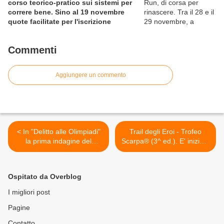
corso teorico-pratico sui sistemi per
correre bene. Sino al 19 novembre
quote facilitate per l'iscrizione
Commenti
Aggiungere un commento
< In "Delitto alle Olimpiadi"
Trail degli Eroi - Trofeo
la prima indagine del
Scarpa® (3^ ed.). E' iniziato
commissario Igor Attila
il conto alla rovescia per
l'edizione 2013 >
Ospitato da Overblog
I migliori post
Pagine
Contatto