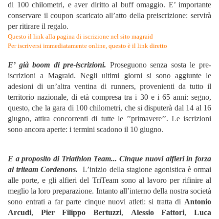
di 100 chilometri, e aver diritto al buff omaggio. E’ importante
conservare il coupon scaricato all’atto della preiscrizione: servirà
per ritirare il regalo.
Questo il link alla pagina di iscrizione nel sito magraid
Per iscriversi immediatamente online, questo è il link diretto
E’ già boom di pre-iscrizioni.
Proseguono senza sosta le pre-
iscrizioni a Magraid. Negli ultimi giorni si sono aggiunte le
adesioni di un’altra ventina di runners, provenienti da tutto il
territorio nazionale, di età compresa tra i 30 e i 65 anni: segno,
questo, che la gara di 100 chilometri, che si disputerà dal 14 al 16
giugno, attira concorrenti di tutte le ’’primavere’’. Le iscrizioni
sono ancora aperte: i termini scadono il 10 giugno.
E a proposito di Triathlon Team... Cinque nuovi alfieri in forza
al triteam Cordenons.
L’inizio della stagione agonistica è ormai
alle porte, e gli alfieri del TriTeam sono al lavoro per rifinire al
meglio la loro preparazione. Intanto all’interno della nostra società
sono entrati a far parte cinque nuovi atleti: si tratta di
Antonio
Arcudi
,
Pier Filippo Bertuzzi
,
Alessio Fattori
,
Luca