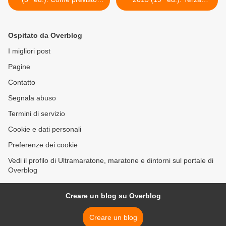
dalle 15.30 si sono
vittoria per Alex Zanardi >
succeduti gli arrivi. Tra gli
uomini. il vincitore è Andrea
Ospitato da Overblog
Moretton (La Fuma Team).
Nella gara rosa s'impone
I migliori post
Maria Chiara Parigi
Pagine
Contatto
Segnala abuso
Termini di servizio
Cookie e dati personali
Preferenze dei cookie
Vedi il profilo di Ultramaratone, maratone e dintorni sul portale di
Overblog
Creare un blog su Overblog
Creare un blog