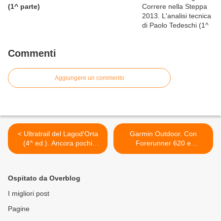
(1^ parte)
Commenti
Aggiungere un commento
< Ultratrail del Lagod'Orta
Garmin Outdoor. Con
(4^ ed.). Ancora pochi
Forerunner 620 e
giorni per iscriversi con una
Forerunner 220 si va ben
quota ridotta
oltre il semplice running
watch >
Ospitato da Overblog
I migliori post
Pagine