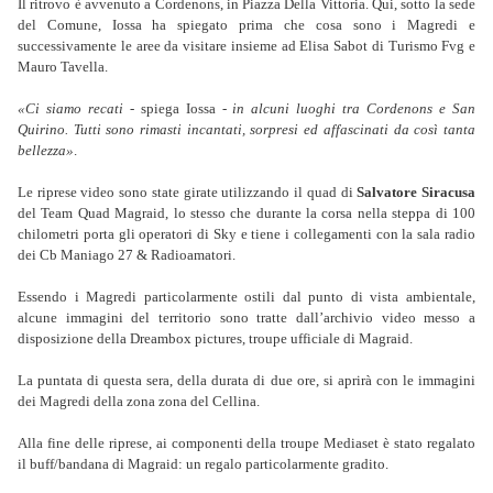
Il ritrovo è avvenuto a Cordenons, in Piazza Della Vittoria. Qui, sotto la sede
del Comune, Iossa ha spiegato prima che cosa sono i Magredi e
successivamente le aree da visitare insieme ad Elisa Sabot di Turismo Fvg e
Mauro Tavella.
«Ci siamo recati
- spiega Iossa -
in alcuni luoghi tra Cordenons e San
Quirino. Tutti sono rimasti incantati, sorpresi ed affascinati da così tanta
bellezza»
.
Le riprese video sono state girate utilizzando il quad di
Salvatore Siracusa
del Team Quad Magraid, lo stesso che durante la corsa nella steppa di 100
chilometri porta gli operatori di Sky e tiene i collegamenti con la sala radio
dei Cb Maniago 27 & Radioamatori.
Essendo i Magredi particolarmente ostili dal punto di vista ambientale,
alcune immagini del territorio sono tratte dall’archivio video messo a
disposizione della Dreambox pictures, troupe ufficiale di Magraid.
La puntata di questa sera, della durata di due ore, si aprirà con le immagini
dei Magredi della zona zona del Cellina.
Alla fine delle riprese, ai componenti della troupe Mediaset è stato regalato
il buff/bandana di Magraid: un regalo particolarmente gradito.