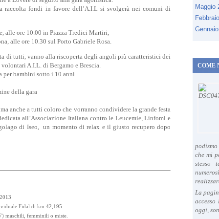
Maggio
la raccolta fondi in favore dell’A.I.L si svolgerà nei comuni di
Febbrai
Gennaio
 alle ore 10.00 in Piazza Tredici Martiri,
ona, alle ore 10.30 sul Porto Gabriele Rosa.
ata di tutti, vanno alla riscoperta degli angoli più caratteristici dei
i volontari A.I.L. di Bergamo e Brescia.
COME 
ta per bambini sotto i 10 anni
mine della gara
 ma anche a tutti coloro che vorranno condividere la grande festa
dedicata all’Associazione Italiana contro le Leucemie, Linfomi e
olago di Iseo, un momento di relax e il giusto recupero dopo
podismo 
che mi p
stesso 
numeros
realizzar
La pagin
2013
accesso 
ividuale Fidal di km 42,195.
oggi, son
) maschili, femminili o miste.