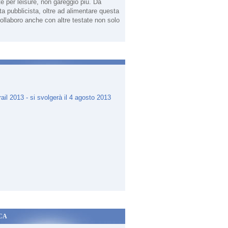
te per leisure, non gareggio più. Da
sta pubblicista, oltre ad alimentare questa
ollaboro anche con altre testate non solo
.
CA