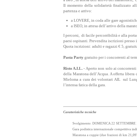
Il momento della solidarietà finalizzato al
partenza e arrivo:
a LOVERE, in coda alle gare agonistiche,
a ISEO, in attesa dell’arrivo della marat
I percorsi, di facile percorribilità e alla port
paesi ospitanti. Prevendita iscrizioni presso 
Quota iscrizioni: adulti e ragazzi € 5, gratui
Pasta Party
gratuito per i concorrenti al ter
Risto A.I.L. -
Aperto non solo ai concorrenti
della Maratona dell’Acqua. A offerta libera 
Mieloma a cura dei volontari AIL sul Lung
l’intensa fatica della gara.
Caratteristiche tecniche
Svolgimento: DOMENICA 22 SETTEMBRE 
Gara podistica internazionale competitiva ind
Maratona a coppie (due frazioni di km 21,097