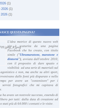
 2026
(1)
o 2026
(1)
 2026
(1)
NASCE QUESTA PAGINA?
L'idea motrice di questo nuovo web
site è scaturita da una pagina
Facebook che ho creato, con titolo
simile (
"
Ultramaratone, maratone e
dintorni
")
, avviata dall'ottobre 2010,
con il proposito di dare spazio e
visibilità ad una serie di materiali sul
agonistico e non, ma anche su altri sport,
ervenivano dalle fonti più disparate e nello
tempo per avere un "contenitore" per i
i servizi fotografici che mi capitava di
e.
a ha avuto un notevole successo, essendo di
libero per tutti: dalla data di creazione ad
o stati più di 64.000 i contatti e le visite.