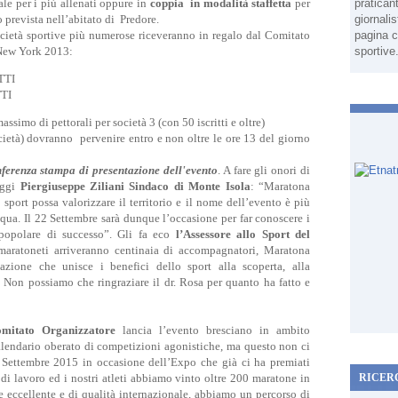
le per i più allenati oppure in
coppia in modalità staffetta
per
pratican
prevista nell’abitato di Predore.
giornali
cietà sportive più numerose riceveranno in regalo dal Comitato
pagina c
 New York 2013:
sportive
TTI
TI
simo di pettorali per società 3 (con 50 iscritti e oltre)
ocietà) dovranno pervenire entro e non oltre le ore 13 del giorno
nferenza stampa di presentazione dell'evento
. A fare gli onori di
oggi
Piergiuseppe Ziliani Sindaco di Monte Isola
: “Maratona
sport possa valorizzare il territorio e il nome dell’evento è più
qua. Il 22 Settembre sarà dunque l’occasione per far conoscere i
a popolare di successo”. Gli fa eco
l’Assessore allo Sport del
 maratoneti arriveranno centinaia di accompagnatori, Maratona
zione che unisce i benefici dello sport alla scoperta, alla
. Non possiamo che ringraziare il dr. Rosa per quanto ha fatto e
omitato Organizzatore
lancia l’evento bresciano in ambito
calendario oberato di competizioni agonistiche, ma questo non ci
il Settembre 2015 in occasione dell’Expo che già ci ha premiati
di lavoro ed i nostri atleti abbiamo vinto oltre 200 maratone in
RICER
 eccellente e di qualità internazionale, abbiamo un percorso di