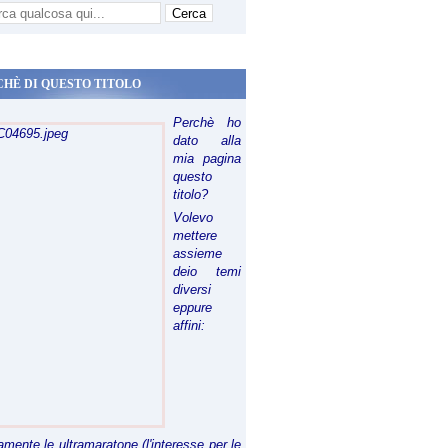
CHÈ DI QUESTO TITOLO
Perchè ho
dato alla
mia pagina
questo
titolo?
Volevo
mettere
assieme
deio temi
diversi
eppure
affini:
riamente le ultramaratone (l'interesse per le