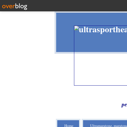
pe
Home
Ultramaratone, maratone