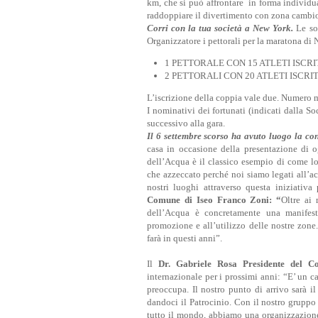
km, che si può affrontare in forma individua
raddoppiare il divertimento con zona cambio 
Corri con la tua società a New York.
Le so
Organizzatore i pettorali per la maratona di
1 PETTORALE CON 15 ATLETI ISCRI
2 PETTORALI CON 20 ATLETI ISCRIT
L’iscrizione della coppia vale due. Numero mas
I nominativi dei fortunati (indicati dalla S
successivo alla gara.
Il 6 settembre scorso ha avuto luogo la co
casa in occasione della presentazione di 
dell’Acqua è il classico esempio di come lo 
che azzeccato perché noi siamo legati all’ac
nostri luoghi attraverso questa iniziativ
Comune di Iseo Franco Zoni: “
Oltre ai
dell’Acqua è concretamente una manifesta
promozione e all’utilizzo delle nostre zone
farà in questi anni”.
Il
Dr. Gabriele Rosa Presidente del C
internazionale per i prossimi anni: “E’ un 
preoccupa. Il nostro punto di arrivo sarà 
dandoci il Patrocinio. Con il nostro gruppo 
tutto il mondo, abbiamo una organizzazione