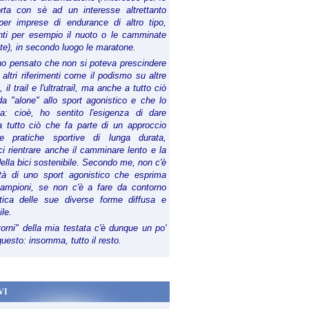
orta con sè ad un interesse altrettanto
per imprese di endurance di altro tipo,
anti per esempio il nuoto o le camminate
te), in secondo luogo le maratone.
ho pensato che non si poteva prescindere
 altri riferimenti come il podismo su altre
 il trail e l'ultratrail, ma anche a tutto ciò
a "alone" allo sport agonistico e che lo
ia: cioè, ho sentito l'esigenza di dare
a tutto ciò che fa parte di un approccio
le pratiche sportive di lunga durata,
i rientrare anche il camminare lento e la
della bici sostenibile. Secondo me, non c'è
lità di uno sport agonistico che esprima
campioni, se non c'è a fare da contorno
tica delle sue diverse forme diffusa e
ile.
torni" della mia testata c'è dunque un po'
 questo: insomma, tutto il resto.
VI