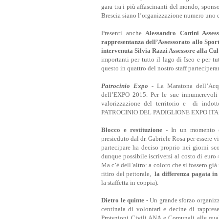
gara tra i più affascinanti del mondo, sponso
Brescia siano l’organizzazione numero uno e
Presenti anche
Alessandro Cottini Asse
rappresentanza dell’Assessorato allo Spo
intervenuta Silvia Razzi Assessore alla Cu
importanti per tutto il lago di Iseo e per t
questo in quattro del nostro staff parteciper
Patrocinio Expo -
La Maratona dell’Acqu
dell’EXPO 2015. Per le sue innumerevoli
valorizzazione del territorio e di indott
PATROCINIO DEL PADIGLIONE EXPO ITALIA 
Blocco e restituzione -
In un momento eco
presieduto dal dr. Gabriele Rosa per essere vic
partecipare ha deciso proprio nei giorni sc
dunque possibile iscriversi al costo di euro
Ma c’è dell’altro: a coloro che si fossero già
ritiro del pettorale,
la differenza pagata in
la staffetta in coppia).
Dietro le quinte -
Un grande sforzo organizz
centinaia di volontari e decine di rappres
Protezioni Civili ANA e Comunali alle quali