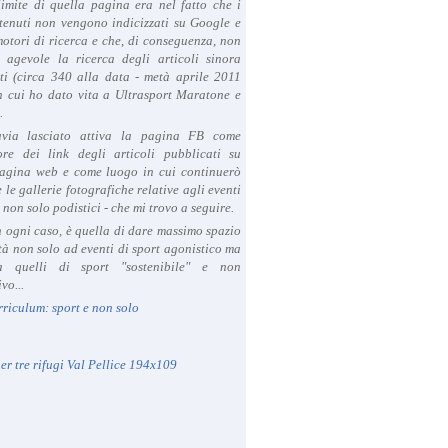
limite di quella pagina era nel fatto che i
tenuti non vengono indicizzati su Google e
 motori di ricerca e che, di conseguenza, non
a agevole la ricerca degli articoli sinora
ti (circa 340 alla data - metà aprile 2011
in cui ho dato vita a Ultrasport Maratone e
.
avia lasciato attiva la pagina FB come
ore dei link degli articoli pubblicati su
agina web e come luogo in cui continuerò
 le gallerie fotografiche relative agli eventi
- non solo podistici - che mi trovo a seguire.
in ogni caso, è quella di dare massimo spazio
ità non solo ad eventi di sport agonistico ma
 quelli di sport "sostenibile" e non
vo...
rriculum: sport e non solo