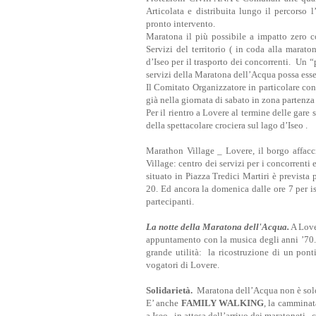
Articolata e distribuita lungo il percorso 
pronto intervento.
Maratona il più possibile a impatto zero c
Servizi del territorio ( in coda alla marat
d’Iseo per il trasporto dei concorrenti. Un 
servizi della Maratona dell’Acqua possa esser
Il Comitato Organizzatore in particolare consi
già nella giornata di sabato in zona partenza
Per il rientro a Lovere al termine delle gare 
della spettacolare crociera sul lago d’Iseo .
Marathon Village _ Lovere, il borgo affacc
Village: centro dei servizi per i concorrenti 
situato in Piazza Tredici Martiri è prevista 
20. Ed ancora la domenica dalle ore 7 per iscr
partecipanti.
La notte della Maratona dell'Acqua.
A Love
appuntamento con la musica degli anni ’70
grande utilità: la ricostruzione di un pont
vogatori di Lovere.
Solidarietà.
Maratona dell’Acqua non è sol
E’ anche
FAMILY WALKING
, la camminat
a Iseo , in attesa dell’arrivo dei maratoneti,