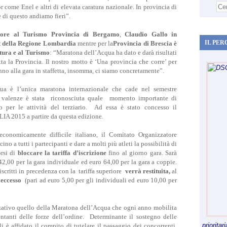
r come Enel e altri di elevata caratura nazionale. In provincia di
 di questo andiamo fieri”.
ssore al Turismo Provincia di Bergamo
,
Claudio Gallo in
IL PER
rt della Regione Lombardia
mentre per la
Provincia di Brescia è
ltura e al Turismo
: “Maratona dell’Acqua ha dato e darà risultati
utta la Provincia. Il nostro motto è ‘Una provincia che corre’ per
anno alla gara in staffetta, insomma, ci siamo concretamente”.
a è l’unica maratona internazionale che cade nel semestre
 valenze è stata riconosciuta quale momento importante di
o per le attività del terziario. Ad essa è stato concesso il
2015 a partire da questa edizione.
nomicamente difficile italiano, il Comitato Organizzatore
ino a tutti i partecipanti e dare a molti più atleti la possibilità di
orsi di
bloccare la tariffa d’iscrizione
fino al giorno gara. Sarà
 42,00 per la gara individuale ed euro 64,00 per la gara a coppie.
 iscritti in precedenza con la tariffa superiore
verrà restituita,
al
 eccesso
(pari ad euro 5,00 per gli individuali ed euro 10,00 per
ativo quello della Maratona dell’Acqua che ogni anno mobilita
entanti delle forze dell’ordine. Determinante il sostegno delle
priorita
 è affidato il compito di tutelare il passaggio dei concorrenti.