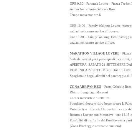
ORE 9.30 - Partenza Lovere - Piazza Tredici 
Arrivo Iseo - Porto Gabriele Rosa
Tempo massimo: ore 6
ORE 10.00 - Family Walking Lovere: passeggia
anziani nel centro storico di Lovere.
Ore 10.30 - Family Walking Iseo: passeggiat
anziani nel centro storico di Iseo.
MARATHON VILLAGE LOVERE
- Piazza 
Sede dei servizi per i partecipanti: iscrizioni, r
APERTURA: SABATO 21 SETTEMBRE DALL
DOMENICA 22 SETTEMBRE DALLE ORE 
Spogliatoi e bagni allestiti nel parcheggio di
ZONA ARRIVO ISEO
- Porto Gabriele Rosa
Ristoro Lungolago Marconi
Corner interviste e diretta Tv
Spogliatoi, docce e ritiro borse presso la Pal
Pasta Party e Risto-A.I.L. per tutti a cura de
Rientro a Lovere con Motonave - ore 14.15 e
Possibilità di usufruire del Bus-Navetta a par
(Zona Parcheggio antistante cimitero)