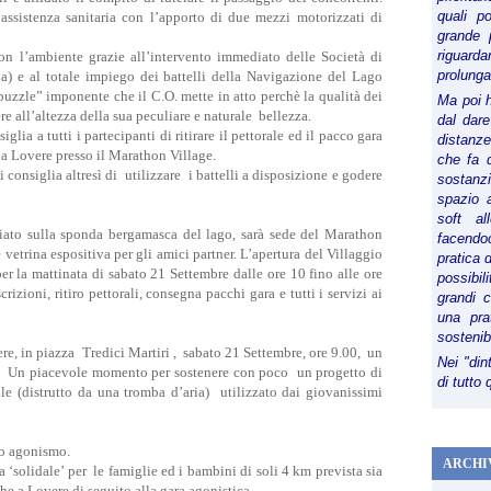
quali p
l’assistenza sanitaria con l’apporto di due mezzi motorizzati di
grande 
riguard
on l’ambiente grazie all’intervento immediato delle Società di
prolunga
ona) e al totale impiego dei battelli della Navigazione del Lago
“puzzle” imponente che il C.O. mette in atto perchè la qualità dei
Ma poi 
e all’altezza della sua peculiare e naturale bellezza.
dal dare
glia a tutti i partecipanti di ritirare il pettorale ed il pacco gara
distanze,
 a Lovere presso il Marathon Village.
che fa d
si consiglia altresì di utilizzare i battelli a disposizione e godere
sostanz
spazio 
soft al
iato sulla sponda bergamasca del lago, sarà sede del Marathon
facendoc
e vetrina espositiva per gli amici partner. L’apertura del Villaggio
pratica 
per la mattinata di sabato 21 Settembre dalle ore 10 fino alle ore
possibi
izioni, ritiro pettorali, consegna pacchi gara e tutti i servizi ai
grandi 
una pra
sostenib
re, in piazza Tredici Martiri , sabato 21 Settembre, ore 9.00, un
Nei "din
. Un piacevole momento per sostenere con poco un progetto di
di tutto
ile (distrutto da una tromba d’aria) utilizzato dai giovanissimi
o agonismo.
ARCHI
a ‘solidale’ per le famiglie ed i bambini di soli 4 km prevista sia
 che a Lovere di seguito alla gara agonistica.