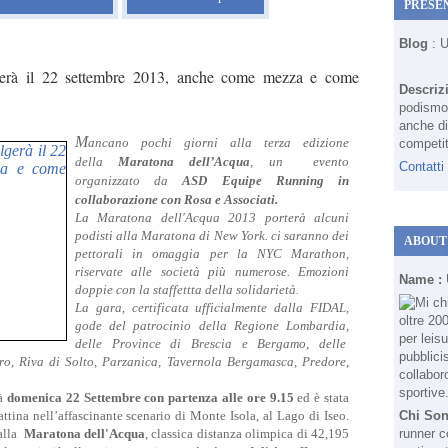
PRESE
Blog
: 
gerà il 22 settembre 2013, anche come mezza e come
Descriz
podismo 
anche di
M
ancano pochi giorni alla terza edizione
competit
della
Maratona dell’Acqua
, un
evento
Contatti
organizzato da
ASD Equipe Running in
collaborazione con Rosa e Associati.
La Maratona dell'Acqua 2013 porterà alcuni
podisti alla Maratona di New York. ci saranno dei
ABOUT
pettorali in omaggia per la NYC Marathon,
riservate alle società più numerose. Emozioni
Name :
doppie con la staffettta della solidarietà.
La gara, certificata ufficialmente dalla FIDAL,
gode del patrocinio della Regione Lombardia,
delle Province di Brescia e Bergamo, delle
ro, Riva di Solto, Parzanica, Tavernola Bergamasca, Predore,
rà
domenica 22 Settembre con partenza alle ore 9.15
ed è stata
attina nell’affascinante scenario di Monte Isola, al Lago di Iseo.
Chi So
 alla
Maratona dell'Acqua
, classica distanza olimpica di 42,195
runner c