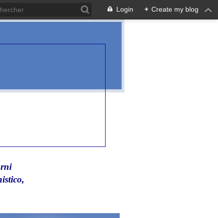
Login
+
Create my blog
rni
istico,