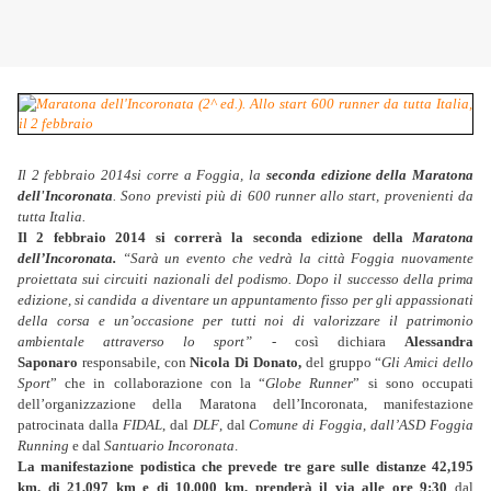
Il 2 febbraio 2014si corre a Foggia, la
seconda edizione della Maratona
dell'Incoronata
. Sono previsti più di 600 runner allo start, provenienti da
tutta Italia.
Il 2 febbraio 2014 si correrà la seconda edizione della
Maratona
dell’Incoronata.
“Sarà un evento che vedrà la città Foggia nuovamente
proiettata sui circuiti nazionali del podismo. Dopo il successo della prima
edizione, si candida a diventare un appuntamento fisso per gli appassionati
della corsa e un’occasione per tutti noi di valorizzare il patrimonio
ambientale attraverso lo sport”
- così dichiara
Alessandra
Saponaro
responsabile, con
Nicola Di Donato,
del gruppo “
Gli Amici dello
Sport
” che in collaborazione con la “
Globe Runner
” si sono occupati
dell’organizzazione della Maratona dell’Incoronata, manifestazione
patrocinata dalla
FIDAL
, dal
DLF
, dal
Comune di Foggia
,
dall’ASD Foggia
Running
e dal
Santuario Incoronata
.
La manifestazione podistica che prevede tre gare sulle distanze 42,195
km, di 21,097 km e di 10,000 km, prenderà il via alle ore 9:30
dal