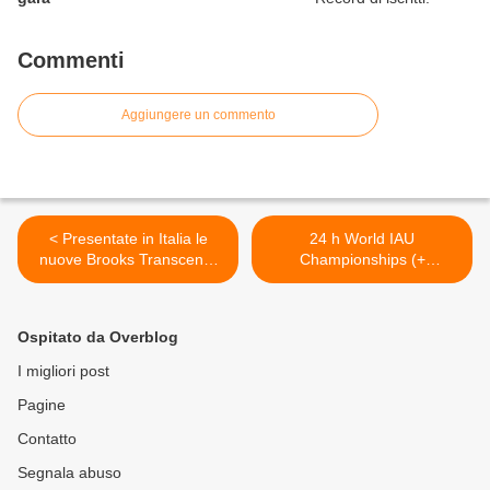
Commenti
Aggiungere un commento
< Presentate in Italia le
24 h World IAU
nuove Brooks Transcend:
Championships (+
sarà come correre tra le
European) 2014. Con un
nuvole...
buon margine di certezza,
si svolgerà nella Repubblica
Ospitato da Overblog
Ceca, ma è tutto da
confermare >
I migliori post
Pagine
Contatto
Segnala abuso