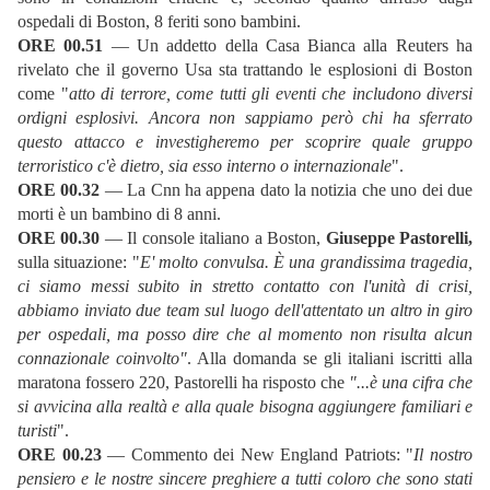
ospedali di Boston, 8 feriti sono bambini.
ORE 00.51
— Un addetto della Casa Bianca alla Reuters ha
rivelato che il governo Usa sta trattando le esplosioni di Boston
come "
atto di terrore, come tutti gli eventi che includono diversi
ordigni esplosivi. Ancora non sappiamo però chi ha sferrato
questo attacco e investigheremo per scoprire quale gruppo
terroristico c'è dietro, sia esso interno o internazionale
".
ORE 00.32
— La Cnn ha appena dato la notizia che uno dei due
morti è un bambino di 8 anni.
ORE 00.30
— Il console italiano a Boston,
Giuseppe Pastorelli,
sulla situazione: "
E' molto convulsa. È una grandissima tragedia,
ci siamo messi subito in stretto contatto con l'unità di crisi,
abbiamo inviato due team sul luogo dell'attentato un altro in giro
per ospedali, ma posso dire che al momento non risulta alcun
connazionale coinvolto"
. Alla domanda se gli italiani iscritti alla
maratona fossero 220, Pastorelli ha risposto che
"...è una cifra che
si avvicina alla realtà e alla quale bisogna aggiungere familiari e
turisti
".
ORE 00.23
— Commento dei New England Patriots: "
Il nostro
pensiero e le nostre sincere preghiere a tutti coloro che sono stati