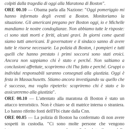
colpiti dalla tragedia di oggi alla Maratona di Boston"
.
ORE 00.10
— Obama parla alla Nazione: "
Oggi pomeriggio mi
hanno informato degli eventi a Boston. Monitoriamo la
situazione. Gli americani pregano per Boston oggi, io e Michelle
mandiamo le nostre condoglianze. Non abbiamo tutte le risposte:
ci sono stati morti e feriti, alcuni gravi. In giorni come questi
siamo tutti americani. Il governatore e il sindaco sanno di avere
tutte le risorse necessarie. La polizia di Boston, i pompieri e tutti
quelli che hanno prestato i primi soccorsi sono stati eroici.
Ancora non sappiamo chi è stato e perché. Non saltiamo a
conclusioni affrettate, scopriremo chi l'ha fatto e perché. Gruppi o
individui responsabili saranno consegnati alla giustizia. Oggi è
festa in Massachusetts. Stiamo ancora investigando su quello che
è successo, ma voglio ripeterlo: scopriremo chi è stato e lo
assicureremo alla giustizia
".
ORE 00.10
— L'attentato alla maratona di Boston è stato un
attacco terroristico. Non è chiaro se di matrice interna o straniera.
Lo hanno riferito fonti dell'Fbi citate dalla Cnn.
ORE 00.05
— La polizia di Boston ha confermato di non avere
sospetti in custodia. "Ci sono molte persone che vengono