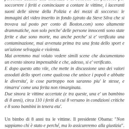
soccorrere i feriti e cominciaare a contare le vittime, i laceranti
suoni delle sirene della Polizia e dei mezzi di soccorso: le
immagini del video inserito in fondo (girato da Steve Silva che si
trovava sul posto per conto di Boston.com) sono altamente
drammatiche, non solo perche' delle persone innocenti sono state
ferite e due sono morte, ma anche perche' si e' verificata una
contaminazione, mai avvenuta prima tra una festa dello sport e
un'azione selvaggia e violenta.
Mai avremmo mai voluto vedere simili scene che documentano
un evento sinora impensabile e che, adesso, si e' verificato.
E dopo questo atto vile, che mette in discussione uno dei valori
assodati dello sport come qualcosa che unisce i popoli e abbatte
le diversita', le cose purtroppo non saranno piu' le stesse, e
rimarra' come una ferita non rimarginata.
Due sinora le vittime accertate (e tra queste, una e' un bambino
di 8 anni), circa 110 i feriti di cui 8 versano in condizioni critiche
e 8 sono bambini in tenera eta'.
Un bimbo di 8 anni tra le vittime. Il presidente Obama: "
Non
sappiamo chi è stato e perché, ma lo assicureremo alla giustizia
".