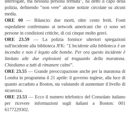
interrogate, ma nessuna persona fermata", ha detto il capo della
polizia, definendo "non vere" alcune notizie circolate su alcuni
media.
ORE 00
— Bilancio: due morti, oltre cento feriti. Fonti
ospedaliere confermano ai network americani che ci sono sei
persone in condizioni critiche, di cui cinque molto gravi.
ORE 23.59
— La polizia fornisce ulteriori spiegazioni
sull'incidente alla biblioteca JFK: "
L'incidente alla biblioteca è un
incendio e non è legato alle bombe. Per ora questo incidente è
limitato alle due esplosioni al traguardo della maratona.
Chiediamo a tutti di rimanere calmi"
.
ORE 23.55
— Grande preoccupazione anche per la maratona di
Londra in programma il 21 aprile: il governo inglese, alla luce di
quanto accaduto a Boston, sta valutando di aumentare il livello di
sicurezza.
ORE 23.53
— Ecco il numero telefonico del Consolato italiano
per ricevere informazioni sugli italiani a Boston: 001
6177229302.