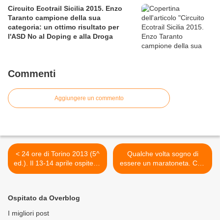
Circuito Ecotrail Sicilia 2015. Enzo
Taranto campione della sua
categoria: un ottimo risultato per
l'ASD No al Doping e alla Droga
Commenti
Aggiungere un commento
< 24 ore di Torino 2013 (5^
Qualche volta sogno di
ed.). Il 13-14 aprile ospitera'
essere un maratoneta. Con
il Campionato Italiano
Montale, un pensiero a tutti
FIDAL 24 ore 2013 e
quelli che erano a Boston >
correra' verso l'auspicata
Ospitato da Overblog
assegnazione del Mondiale
2015
I migliori post