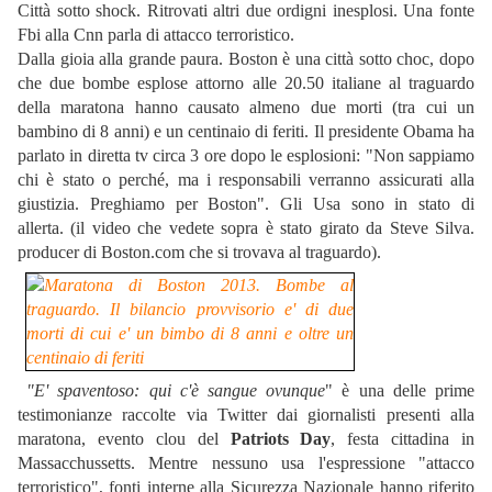
Città sotto shock. Ritrovati altri due ordigni inesplosi. Una fonte
Fbi alla Cnn parla di attacco terroristico.
Dalla gioia alla grande paura. Boston è una città sotto choc, dopo
che due bombe esplose attorno alle 20.50 italiane al traguardo
della maratona hanno causato almeno due morti (tra cui un
bambino di 8 anni) e un centinaio di feriti. Il presidente Obama ha
parlato in diretta tv circa 3 ore dopo le esplosioni: "Non sappiamo
chi è stato o perché, ma i responsabili verranno assicurati alla
giustizia. Preghiamo per Boston". Gli Usa sono in stato di
allerta. (il video che vedete sopra è stato girato da Steve Silva.
producer di Boston.com che si trovava al traguardo).
"E' spaventoso: qui c'è sangue ovunque
" è una delle prime
testimonianze raccolte via Twitter dai giornalisti presenti alla
maratona, evento clou del
Patriots Day
, festa cittadina in
Massacchussetts. Mentre nessuno usa l'espressione "attacco
terroristico", fonti interne alla Sicurezza Nazionale hanno riferito