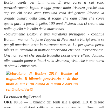
Boston ospite per tanti anni. È una corsa a cui sono
particolarmente legato e oggi provo tanta tristezza perchè non
capisco chi possa aver fatto una cosa del genere. Ricordo la
grande cultura della città, il sogno che ogni atleta che corre
quella gara si porta in petto: 100 anni di storia non ci creano dal
nulla, quella è la culla della maratona»
.
«
Sicuramente Boston è una maratona prestigiosa
- continua
Bordin -
ma non ha forse l'appeal di New York e Parigi anche se
per gli americani resta la maratona numero 1 e per questo penso
più ad un attentato di matrice americana che non internazionale.
Ora non vorrei che questa tragedia possa avere effetto domino,
alimentando paure e timori sulla sicurezza, visto che è una corsa
di oltre 42 chilometri
».
La cronaca degli eventi.
ORE 00.53
— Il bilancio dei feriti sale a quota 110. 8 di loro
sono in condizioni critiche e, secondo quanto diffuso dagli