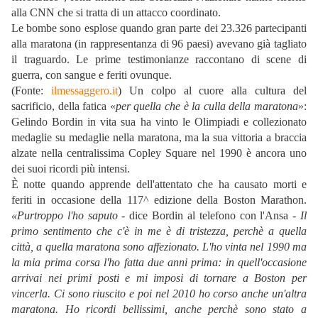
alla CNN che si tratta di un attacco coordinato.
Le bombe sono esplose quando gran parte dei 23.326 partecipanti
alla maratona (in rappresentanza di 96 paesi) avevano già tagliato
il traguardo. Le prime testimonianze raccontano di scene di
guerra, con sangue e feriti ovunque.
(Fonte:
ilmessaggero.it
) Un colpo al cuore alla cultura del
sacrificio, della fatica «
per quella che è la culla della maratona
»:
Gelindo Bordin in vita sua ha vinto le Olimpiadi e collezionato
medaglie su medaglie nella maratona, ma la sua vittoria a braccia
alzate nella centralissima Copley Square nel 1990 è ancora uno
dei suoi ricordi più intensi.
È notte quando apprende dell'attentato che ha causato morti e
feriti in occasione della 117^ edizione della Boston Marathon.
«Purtroppo l'ho saputo
- dice Bordin al telefono con l'Ansa -
Il
primo sentimento che c'è in me è di tristezza, perchè a quella
città, a quella maratona sono affezionato. L'ho vinta nel 1990 ma
la mia prima corsa l'ho fatta due anni prima: in quell'occasione
arrivai nei primi posti e mi imposi di tornare a Boston per
vincerla. Ci sono riuscito e poi nel 2010 ho corso anche un'altra
maratona. Ho ricordi bellissimi, anche perchè sono stato a