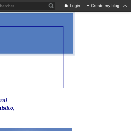
Login
+
Create my blog
rni
istico,