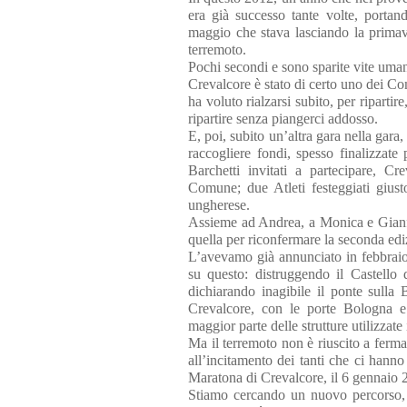
era già successo tante volte, porta
maggio che stava lasciando la primaver
terremoto.
Pochi secondi e sono sparite vite umane
Crevalcore è stato di certo uno dei C
ha voluto rialzarsi subito, per riparti
ripartire senza piangerci addosso.
E, poi, subito un’altra gara nella gara, 
raccogliere fondi, spesso finalizza
Barchetti invitati a partecipare, C
Comune; due Atleti festeggiati giust
ungherese.
Assieme ad Andrea, a Monica e Gianfr
quella per riconfermare la seconda edi
L’avevamo già annunciato in febbraio
su questo: distruggendo il Castello
dichiarando inagibile il ponte sulla
Crevalcore, con le porte Bologna 
maggior parte delle strutture utilizzate
Ma il terremoto non è riuscito a ferma
all’incitamento dei tanti che ci hann
Maratona di Crevalcore, il 6 gennaio 2
Stiamo cercando un nuovo percorso, 