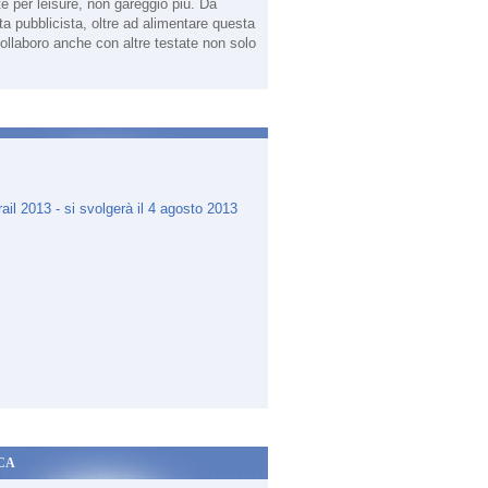
te per leisure, non gareggio più. Da
sta pubblicista, oltre ad alimentare questa
ollaboro anche con altre testate non solo
.
CA