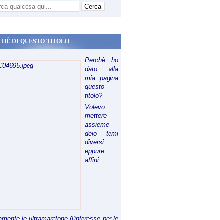
CHÈ DI QUESTO TITOLO
Perchè ho
dato alla
mia pagina
questo
titolo?
Volevo
mettere
assieme
deio temi
diversi
eppure
affini:
riamente le ultramaratone (l'interesse per le