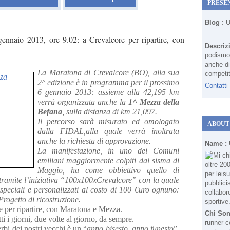
PRESE
Blog
: 
ennaio 2013, ore 9.02: a Crevalcore per ripartire, con
Descriz
podismo 
anche di
La Maratona di Crevalcore (BO), alla sua
competit
2^ edizione è in programma per il prossimo
Contatti
6 gennaio 2013: assieme alla 42,195 km
verrà organizzata anche la
1^ Mezza della
Befana
, sulla distanza di km 21,097.
Il percorso sarà misurato ed omologato
ABOUT
dalla FIDAL,alla quale verrà inoltrata
anche la richiesta di approvazione.
Name :
La manifestazione, in uno dei Comuni
emiliani maggiormente colpiti dal sisma di
Maggio, ha come obbiettivo quello di
e tramite l’iniziativa “100x100xCrevalcore” con la quale
speciali e personalizzati al costo di 100 €uro ognuno:
Progetto di ricostruzione.
e per ripartire, con Maratona e Mezza.
Chi So
ti i giorni, due volte al giorno, da sempre.
runner c
bi dei nostri vecchi è un “
anno bisesto, anno funesto
”,