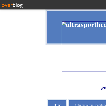
pe
Home
Ultramaratone, maratone