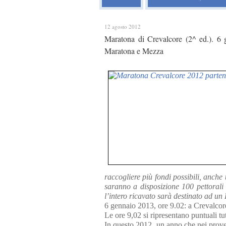
12 agosto 2012
Maratona di Crevalcore (2^ ed.). 6 g
Maratona e Mezza
raccogliere più fondi possibili, anch
saranno a disposizione 100 pettorali 
l’intero ricavato sarà destinato ad un 
6 gennaio 2013, ore 9.02: a Crevalcor
Le ore 9,02 si ripresentano puntuali tut
In questo 2012, un anno che nei prover