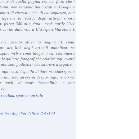
limite di quella pagina era nel fatto che i
tenuti non vengono indicizzati su Google e
 motori di ricerca e che, di conseguenza, non
a agevole la ricerca degli articoli sinora
ti (circa 340 alla data - metà aprile 2011
in cui ho dato vita a Ultrasport Maratone e
.
avia lasciato attiva la pagina FB come
ore dei link degli articoli pubblicati su
agina web e come luogo in cui continuerò
 le gallerie fotografiche relative agli eventi
- non solo podistici - che mi trovo a seguire.
in ogni caso, è quella di dare massimo spazio
ità non solo ad eventi di sport agonistico ma
 quelli di sport "sostenibile" e non
vo...
rriculum: sport e non solo