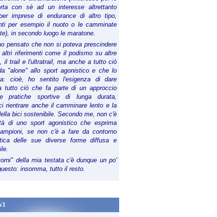
orta con sè ad un interesse altrettanto
per imprese di endurance di altro tipo,
anti per esempio il nuoto o le camminate
te), in secondo luogo le maratone.
ho pensato che non si poteva prescindere
 altri riferimenti come il podismo su altre
 il trail e l'ultratrail, ma anche a tutto ciò
a "alone" allo sport agonistico e che lo
ia: cioè, ho sentito l'esigenza di dare
a tutto ciò che fa parte di un approccio
le pratiche sportive di lunga durata,
i rientrare anche il camminare lento e la
della bici sostenibile. Secondo me, non c'è
lità di uno sport agonistico che esprima
campioni, se non c'è a fare da contorno
tica delle sue diverse forme diffusa e
ile.
torni" della mia testata c'è dunque un po'
 questo: insomma, tutto il resto.
VI