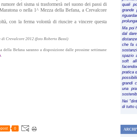
l rumore del sisma si trasformerà nel suono dei passi di
quali p
a Maratona o nella 1^ Mezza della Befana, a Crevalcore
grande 
riguard
prolunga
ltà, con la ferma volontà di riuscire a vincere questa
Ma poi 
dal dare
a di Crevalcore 2012 (foto Roberto Bassi)
distanze,
che fa d
za della Befana saranno a disposizione dalle prossime settimane
sostanz
m
.
spazio 
soft al
facendoc
pratica 
possibi
grandi 
una pra
sostenib
Nei "din
di tutto
post
0
ARCHI