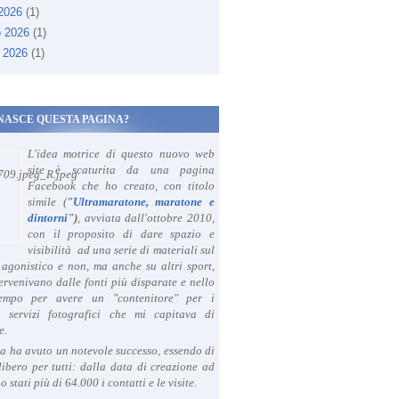
 2026
(1)
o 2026
(1)
 2026
(1)
NASCE QUESTA PAGINA?
L'idea motrice di questo nuovo web
site è scaturita da una pagina
Facebook che ho creato, con titolo
simile (
"
Ultramaratone, maratone e
dintorni
")
, avviata dall'ottobre 2010,
con il proposito di dare spazio e
visibilità ad una serie di materiali sul
agonistico e non, ma anche su altri sport,
ervenivano dalle fonti più disparate e nello
tempo per avere un "contenitore" per i
i servizi fotografici che mi capitava di
e.
a ha avuto un notevole successo, essendo di
libero per tutti: dalla data di creazione ad
o stati più di 64.000 i contatti e le visite.