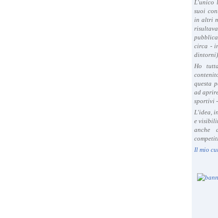
L'unico 
suoi con
in altri
risultav
pubblica
circa - 
dintorni)
Ho tutt
contenit
questa p
ad aprire
sportivi 
L'idea, 
e visibil
anche a
competiti
Il mio cu