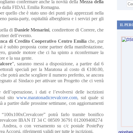
vogliamo confermare anche la novità della
Mezza della
ato dalla FIDAL Emilia Romagna.
per quello che è stato uno dei punti più apprezzati nella
 pasta-party, ospitalità alberghiera e i servizi per gli
IL PER
uella di
Daniele Menarini
, condirettore di Correre, che
rtner dell’evento.
nca di Credito Cooperativo Centro Emilia
che, pur
a, si è subito proposta come partner della manifestazione,
vero, grande motore che ci ha spinto a riconfermare la
re e la sua gente.
alcore
”, saranno messi a disposizione, a partire dal 6
ttorali speciali per la Maratona al costo di €100.00,
 che potrà anche scegliere il numero preferito, se ancora
nsegnato al Sindaco per attivare un Progetto che ci verrà
dell’operazione, i dati e l’evolversi delle iscrizioni
 sul sito
www.maratonadicrevalcore.com
, sul quale si
 già a partire dalle prossime settimane, con aggiornamenti
e “100x100xCrevalcore” potrà farlo tramite bonifico
. Crevalcore IBAN IT 34 C 08509 36791 012009408274
si Andrea, o con versamento su c/c postale PostePay
ccorsi, riferimenti validi per tutte le iscrizioni.
priorita