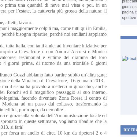
pratican
ndo prima una quantità di neve mai vista e poi, in un
giornali
a per l’estate, la cattiveria più grossa della natura: il
pagina c
sportive
, affetti, lavoro.
omuni maggiormente colpiti ma, come tutti qui in Emilia,
re, perché bisogna ripartire, perché noi emiliani sappiamo
da tutta Italia, con tanti amici ad inventare iniziative per
te proprio a Crevalcore e con Andrea Accorsi e Monica
revalcoresi testimonial e vittime del dramma del loro
o 4 giorni prima, di ritorno da una trionfale 6 giorni
anco Gozzi abbiamo fatto partire subito un’altra gara;
zione della Maratona di Crevalcore, il 6 gennaio 2013.
 ma il sisma ha provato a metterci in ginocchio, anche
 dei Ronchi ed il magnifico passaggio al suo interno,
 Bolognina, facendo diventare Zona Rossa il centro di
e Modena ad un passo dal collasso, trasformando la
 in edifici, purtroppo, da demolire.
rci e grazie alla volontà dell’Amministrazione locale ed
o spronato in queste settimane, vogliamo ribadire che la
013, si farà!
RICER
per forza un anello di circa 10 km da ripetersi 2 o 4