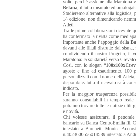
volte, perché assieme alla Maratona 
Befana
, il tutto misurato ed omolog
Studieremo alternative alla logistica, 
1^ edizione, non dimenticando nemmeno
Atleti.
Tra le prime collaborazioni ricevute q
ha confermato la rivista come mediapa
Importante anche l’appoggio della
Ba
davanti alle filiali distrutte dal sism
condividendo il nostro Progetto, il 
Maratona: la solidarietà verso Crevalco
Così, con lo slogan “
100x100xCrev
agosto e fino ad esaurimento, 100 pe
personalizzati con il nome dell’Atleta,
disponibile: tutto il ricavato sarà co
indicato.
Per la maggior trasparenza possibile 
saranno consultabili in tempo reale
potranno trovare tutte le notizie utili
e novità.
Chi volesse assicurarsi il pettoral
bancario su Banca CentroEmilia fil
intestato a Barchetti Monica Accor
n.4023600556014589 intestato a Andrea A