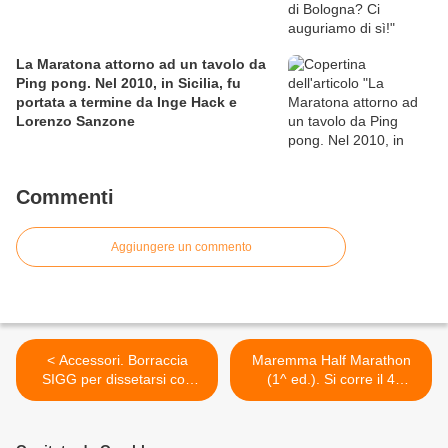
La Maratona attorno ad un tavolo da
Ping pong. Nel 2010, in Sicilia, fu
portata a termine da Inge Hack e
Lorenzo Sanzone
Commenti
Aggiungere un commento
< Accessori. Borraccia
Maremma Half Marathon
SIGG per dissetarsi con
(1^ ed.). Si corre il 4
stile, in due differenti
novembre, valevole come
versioni
prova del circuito podistico
grossetano "Corri nella