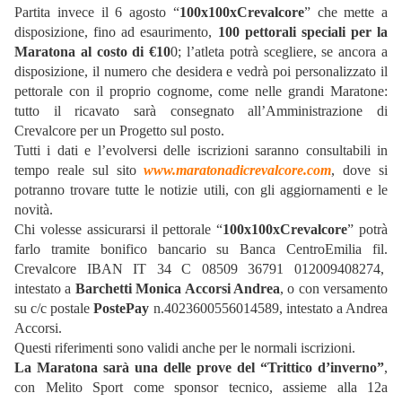
Partita invece il 6 agosto “
100x100xCrevalcore
” che mette a
disposizione, fino ad esaurimento,
100 pettorali speciali per la
Maratona al costo di €10
0; l’atleta potrà scegliere, se ancora a
disposizione, il numero che desidera e vedrà poi personalizzato il
pettorale con il proprio cognome, come nelle grandi Maratone:
tutto il ricavato sarà consegnato all’Amministrazione di
Crevalcore per un Progetto sul posto.
Tutti i dati e l’evolversi delle iscrizioni saranno consultabili in
tempo reale sul sito
www.maratonadicrevalcore.com
, dove si
potranno trovare tutte le notizie utili, con gli aggiornamenti e le
novità.
Chi volesse assicurarsi il pettorale “
100x100xCrevalcore
” potrà
farlo tramite bonifico bancario su Banca CentroEmilia fil.
Crevalcore IBAN IT 34 C 08509 36791 012009408274,
intestato a
Barchetti Monica Accorsi Andrea
, o con versamento
su c/c postale
PostePay
n.4023600556014589, intestato a Andrea
Accorsi.
Questi riferimenti sono validi anche per le normali iscrizioni.
La Maratona sarà una delle prove del “Trittico d’inverno”
,
con Melito Sport come sponsor tecnico, assieme alla 12a