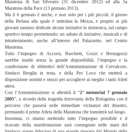
Maratona di San Silvestro (31 dicembre 2012) ed alla 5a
Maratona della Pace (13 gennaio 2013).
Ma il 6 gennaio è anche, e non solo per i più piccoli, il giorno
della Befana alla quale è intitolata la Mezza, e proprio ai più
giovani saranno dedicate alcune iniziative la domenica, sul campo
sportivo tempo permettendo; un sabato di iniziative, musicali e di
intrattenimento, anche all’interno del Palazzetto, nel Centro
Maratona.
Tutto l’impegno di Accorsi, Barchetti, Gozzi e Bernagozzi
sarebbe inutile senza la grande disponibilità, l’impegno e la
condivisione di obbiettivi dell’Amministrazione di Crevalcore,
Sindaco Broglia in testa, e della Pro Loco che metterà a
disposizione uomini e mezzi per accogliere al meglio i tanti Atleti
attesi.
Con l’Amministrazione si allestirà il “
2° memorial 7 gennaio
2005
”, a ricordo della tragedia ferroviaria della Bolognina con il
percorso che passerà nelle immediate vicinanze del disastro,
premiando il primo Atleta della Maratona che transiterà sul luogo.
Insomma, ci stiamo mettendo tutto l’impegno possibile e il
ricavato della manifestazione sarà consegnato nelle mani del
Sindaco: siamo fiduciosi di una grande risposta dal Mondo della