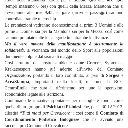
(tempo massimo 6 ore) con quelli della Mezza Maratona che si
avvieranno alle
ore 9,45
; le gare (arrivi e passaggi) saranno
controllate tramite microchip.
Le premiazioni vedranno riconoscimenti ai primi 3 Uomini e alle
prime 3 Donne, sia per la Maratona sia per la Mezza, così come
saranno premiate tutte le categorie in entrambe le distanze.
Ma il vero motore della manifestazione è sicuramente la
solidarietà
, la vicinanza del mondo dello Sport alle popolazioni
duramente colpite dal sisma di maggio.
Così strutture del nostro ambiente come Correre, Syprem e
Krakatoasport hanno già aderito all’invito del Comitato
Organizzatore, portando il loro contributo, al pari di
Sorgea
e
AreaStampa
, importanti realtà locali, o come la BCC
CentroEmila che sarà il riferimento per tutte le operazioni
economiche legate alle iscrizioni.
Continuano le iniziative spontanee per raccogliere fondi, come
quella di un gruppo di
Psichiatri Pistoiesi
che, per il 30.12.2012,
allestirà “
Tutti matti per Crevalcore”
; cosi come il
Comitato di
Coordinamento Podistico Bolognese
che ha avviato una
raccolta pro Comune di Crevalcore.