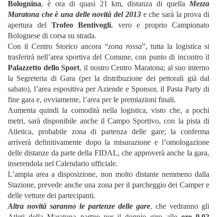
Bolognina
, è ora di quasi 21 km, distanza di quella
Mezza
Maratona che è una delle novità del 2013
e che sarà la prova di
apertura del
Trofeo Bentivogli
, vero e proprio Campionato
Bolognese di corsa su strada.
Con il Centro Storico ancora “
zona rossa
”, tutta la logistica si
trasferirà nell’area sportiva del Comune, con punto di incontro il
Palazzetto dello Sport
, il nostro Centro Maratona; al suo interno
la Segreteria di Gara (per la distribuzione dei pettorali già dal
sabato), l’area espositiva per Aziende e Sponsor, il Pasta Party di
fine gara e, ovviamente, l’area per le premiazioni finali.
Aumenta quindi la comodità nella logistica, visto che, a pochi
metri, sarà disponibile anche il Campo Sportivo, con la pista di
Atletica, probabile zona di partenza delle gare; la conferma
arriverà definitivamente dopo la misurazione e l’omologazione
delle distanze da parte della FIDAL, che approverà anche la gara,
inserendola nel Calendario ufficiale.
L’ampia area a disposizione, non molto distante nemmeno dalla
Stazione, prevede anche una zona per il parcheggio dei Camper e
delle vetture dei partecipanti.
Altra novità saranno le partenze delle gare
, che vedranno gli
Atleti della Maratona partire per il doppio giro alle
ore 9,02