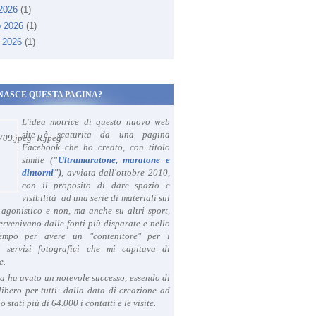
 2026
(1)
o 2026
(1)
 2026
(1)
NASCE QUESTA PAGINA?
L'idea motrice di questo nuovo web
site è scaturita da una pagina
Facebook che ho creato, con titolo
simile (
"
Ultramaratone, maratone e
dintorni
")
, avviata dall'ottobre 2010,
con il proposito di dare spazio e
visibilità ad una serie di materiali sul
agonistico e non, ma anche su altri sport,
ervenivano dalle fonti più disparate e nello
tempo per avere un "contenitore" per i
i servizi fotografici che mi capitava di
e.
a ha avuto un notevole successo, essendo di
libero per tutti: dalla data di creazione ad
o stati più di 64.000 i contatti e le visite.