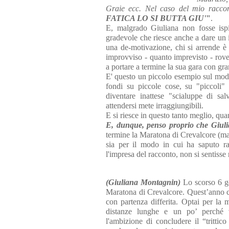
Graie ecc. Nel caso del mio raccon
FATICA LO SI BUTTA GIU'
"
.
E, malgrado Giuliana non fosse ispir
gradevole che riesce anche a dare un 
una de-motivazione, chi si arrende è
improvviso - quanto imprevisto - roves
a portare a termine la sua gara con gra
E' questo un piccolo esempio sul modo 
fondi su piccole cose, su "piccoli"
diventare inattese "scialuppe di sa
attendersi mete irraggiungibili.
E si riesce in questo tanto meglio, qua
E, dunque, penso proprio che Giulia
termine la Maratona di Crevalcore (mal
sia per il modo in cui ha saputo ra
l'impresa del racconto, non si sentisse
(Giuliana Montagnin)
Lo scorso 6 ge
Maratona di Crevalcore. Quest’anno c’
con partenza differita. Optai per la
distanze lunghe e un po’ perché 
l'ambizione di concludere il “trittic