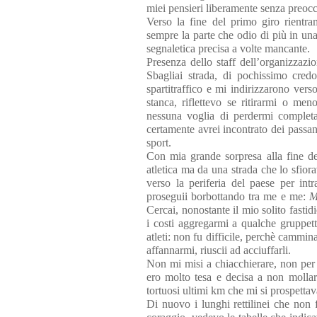
miei pensieri liberamente senza preoc
Verso la fine del primo giro rientr
sempre la parte che odio di più in una g
segnaletica precisa a volte mancante.
Presenza dello staff dell’organizzaz
Sbagliai strada, di pochissimo cred
spartitraffico e mi indirizzarono ver
stanca, riflettevo se ritirarmi o me
nessuna voglia di perdermi completa
certamente avrei incontrato dei passan
sport.
Con mia grande sorpresa alla fine d
atletica ma da una strada che lo sfior
verso la periferia del paese per int
proseguii borbottando tra me e me:
M
Cercai, nonostante il mio solito fastidi
i costi aggregarmi a qualche gruppet
atleti: non fu difficile, perchè cammi
affannarmi, riuscii ad acciuffarli.
Non mi misi a chiacchierare, non per
ero molto tesa e decisa a non mollar
tortuosi ultimi km che mi si prospettav
Di nuovo i lunghi rettilinei che non 