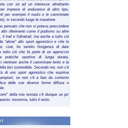
orta con sè ad un interesse altrettanto
per imprese di endurance di altro tipo,
anti per esempio il nuoto o le camminate
te), in secondo luogo le maratone.
ho pensato che non si poteva prescindere
 altri riferimenti come il podismo su altre
 il trail e l'ultratrail, ma anche a tutto ciò
a "alone" allo sport agonistico e che lo
ia: cioè, ho sentito l'esigenza di dare
a tutto ciò che fa parte di un approccio
le pratiche sportive di lunga durata,
i rientrare anche il camminare lento e la
della bici sostenibile. Secondo me, non c'è
lità di uno sport agonistico che esprima
campioni, se non c'è a fare da contorno
tica delle sue diverse forme diffusa e
ile.
torni" della mia testata c'è dunque un po'
 questo: insomma, tutto il resto.
VI