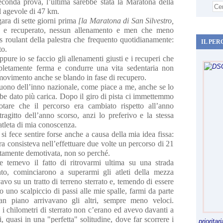
econda prova, l’ultima sarebbe stata la Maratona della
l agevole di 47 km.
ara di sette giorni prima
[la Maratona di San Silvestro,
o e recuperato, nessun allenamento e men che meno
is roulant della palestra che frequento quotidianamente:
IL PER
to.
ure io se faccio gli allenamenti giusti e i recuperi che
pletamente ferma e condurre una vita sedentaria non
 movimento anche se blando in fase di recupero.
uono dell’inno nazionale, come piace a me, anche se lo
ebbe dato più carica. Dopo il giro di pista ci immettemmo
tare che il percorso era cambiato rispetto all’anno
agitto dell’anno scorso, anzi lo preferivo e la stessa
atleta di mia conoscenza.
si fece sentire forse anche a causa della mia idea fissa:
 consisteva nell’effettuare due volte un percorso di 21
etamente demotivata, non so perché.
e temevo il fatto di ritrovarmi ultima su una strada
to, cominciarono a superarmi gli atleti della mezza
avo su un tratto di terreno sterrato e, temendo di essere
o uno scalpiccio di passi alle mie spalle, farmi da parte
ian piano arrivavano gli altri, sempre meno veloci.
i chilometri di sterrato non c’erano ed avevo davanti a
i, quasi in una "perfetta" solitudine, dove far scorrere i
priorita