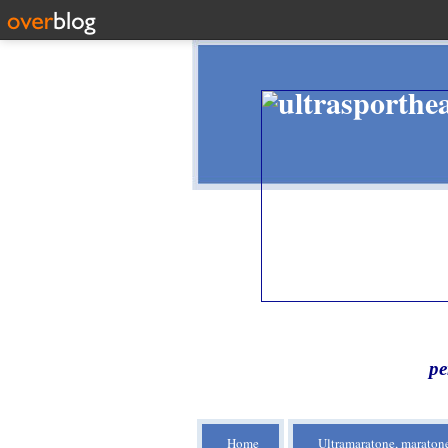
pe
Home
Ultramaratone, maratone