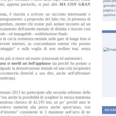
pratican
to, appena partorito, si può dire
MA CON GRAN
giornali
pagina c
ata, è riuscita a scrivere un racconto interessante e
sportive
insegnamento: a proprosito del fatto che, in presenza di
 perduto, mentre chi resiste può andare incontro ad un
ciamento dell'assetto mentale di disfatta e riuscire così
nde - ed impagabile - soddisfazione finale.
in cui la resistenza mentale nelle gare di lunga lena si
 eventi interiori, su concomitanze esterne che pssono
lvattaggio" e sulla voglia di non mollare mai, senza
nto più si riesce ad essere scanzonati ed autoironici.
na si meriti un bell'applauso
sia perchè ha portato a
grado la demotivazione iniziale ed una crisi incipiente)
cocntarcela (benchè a suo dire, anche nell'affrontare
 motivata).
nnaio 2013 ho partecipato alla seconda edizione della
era anche la possibilità di scegliere la mezza maratona
 maratona classica di 42,195 km, un po’ perché amo le
volevo mettermi alla prova anche quest’anno, con
RICER
o d’inverno” consistente in 3 maratone nell’arco di tre