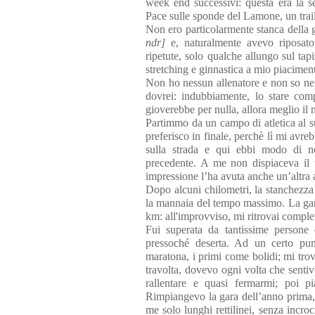
week end successivi: questa era la s
Pace sulle sponde del Lamone, un trai
Non ero particolarmente stanca della g
ndr]
e, naturalmente avevo riposat
ripetute, solo qualche allungo sul tap
stretching e ginnastica a mio piacimen
Non ho nessun allenatore e non so nepp
dovrei: indubbiamente, lo stare com
gioverebbe per nulla, allora meglio il
Partimmo da un campo di atletica al s
preferisco in finale, perchè lì mi avr
sulla strada e qui ebbi modo di no
precedente. A me non dispiaceva il tr
impressione l’ha avuta anche un’altra 
Dopo alcuni chilometri, la stanchezza 
la mannaia del tempo massimo. La gara
km: all'improvviso, mi ritrovai compl
Fui superata da tantissime persone 
pressoché deserta. Ad un certo pun
maratona, i primi come bolidi; mi trov
travolta, dovevo ogni volta che sentiv
rallentare e quasi fermarmi; poi p
Rimpiangevo la gara dell’anno prima, 
me solo lunghi rettilinei, senza incroc