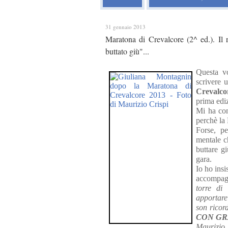
31 gennaio 2013
Maratona di Crevalcore (2^ ed.). Il
buttato giù"...
Questa v
scrivere 
Crevalco
prima ediz
Mi ha con
perchè la 
Forse, pe
mentale ch
buttare gi
gara.
Io ho insi
accompag
torre di
apportare
son ricor
CON GR
Maurizio,