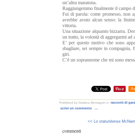
un’altra maratona.
Raggiungemmo finalmente il campo di a
Fui di parola: come promesso, non agi
avrebbe avuto alcun senso: la finimm
vittoria.
Una situazione alquanto bizzarra. Dem
un tratto, la volontà di aggregarmi ad 
E’ per questo motivo che sono appas
sbagliare, sei sempre in compagnia, fi
giri.
C’è un soprannome che mi sono messa
Re
racconti di gara
Published by Giuliana Montagnin
in
scrivi un commento
…
<< Lo statunitense McNama
commenti