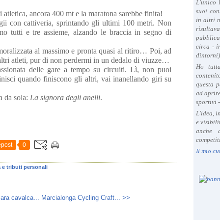
L'unico 
suoi con
tletica, ancora 400 mt e la maratona sarebbe finita!
in altri
i con cattiveria, sprintando gli ultimi 100 metri. Non
risultav
o tutti e tre assieme, alzando le braccia in segno di
pubblica
circa - 
oralizzata al massimo e pronta quasi al ritiro… Poi, ad
dintorni)
altri atleti, pur di non perdermi in un dedalo di viuzze…
Ho tutt
sionata delle gare a tempo su circuiti. Lì, non puoi
contenit
nisci quando finiscono gli altri, vai inanellando giri su
questa p
ad aprire
 da sola:
La signora degli anelli
.
sportivi 
L'idea, 
e visibil
anche a
competiti
post
0
Il mio cu
 e tributi personali
ra cavalca...
Marcialonga Cycling Craft... >>