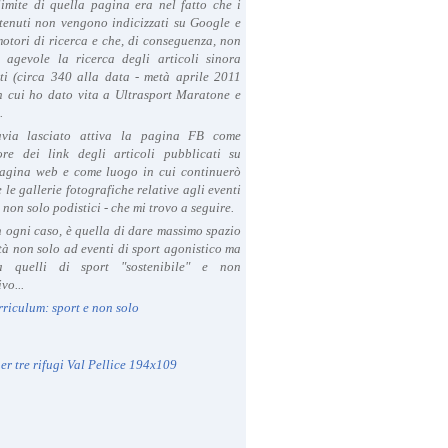
limite di quella pagina era nel fatto che i
tenuti non vengono indicizzati su Google e
 motori di ricerca e che, di conseguenza, non
a agevole la ricerca degli articoli sinora
ti (circa 340 alla data - metà aprile 2011
in cui ho dato vita a Ultrasport Maratone e
.
avia lasciato attiva la pagina FB come
ore dei link degli articoli pubblicati su
agina web e come luogo in cui continuerò
 le gallerie fotografiche relative agli eventi
- non solo podistici - che mi trovo a seguire.
in ogni caso, è quella di dare massimo spazio
ità non solo ad eventi di sport agonistico ma
 quelli di sport "sostenibile" e non
vo...
rriculum: sport e non solo