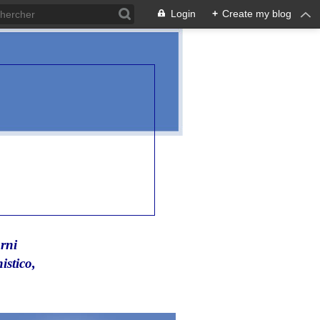
Login
+
Create my blog
rni
istico,