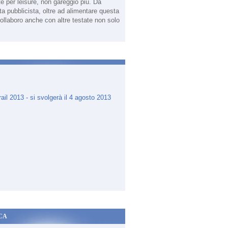
te per leisure, non gareggio più. Da
sta pubblicista, oltre ad alimentare questa
ollaboro anche con altre testate non solo
.
CA