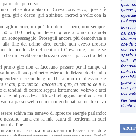
cuparmi del percorso.
quali p
ammo nel centro abitato di Crevalcore: ecco, questa è
grande 
ara, giri a destra, giri a sinistra, incroci a volte con la
riguard
prolunga
ione agli incroci, un po’ di dubbi … però, non sempre.
Ma poi 
o 50 o 100 metri, mi fecero girare attorno un’aiuola
dal dare
so un sottopassaggio. Proseguii ancora più demotivata e
distanze,
no alla fine del primo giro, perchè non avevo proprio
che fa d
mente per le vie del centro di Crevalcore, anche se
sostanz
ti che mi avrebbero indirizzato verso il palazzetto dello
spazio 
soft al
facendoc
el primo giro non ci facevano passare per il campo di
pratica 
ava lungo il suo perimetro esterno, indirizzandoci sunito
possibi
raprendere il secondo giro. Un attimo di riflessione e
grandi 
a sì dai, proviamoci, ancora un giro, di tempo ce n’è
.
una pra
o ai tendini, di correre seppur lentamente, volevo a tutti
sostenib
to che mi precedeva. Riuscii ad agganciarmi ad alcuni
Nei "din
navano a passo svelto ed io, correndo naturalmente senza
di tutto
 essere schiva ma temevo di sprecare energie parlando:
e nessuno, tanta era la mia paura di perdermi in quei
ano alla fine.
ARCHI
finivano mai e senza biforcazioni mi fecero riprendere