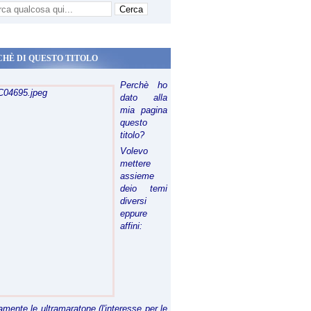
CHÈ DI QUESTO TITOLO
Perchè ho
dato alla
mia pagina
questo
titolo?
Volevo
mettere
assieme
deio temi
diversi
eppure
affini:
riamente le ultramaratone (l'interesse per le