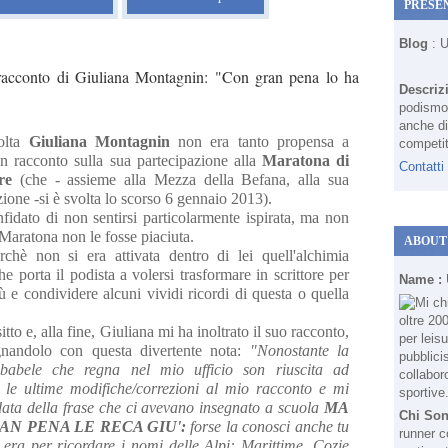
PRESE
Blog
: 
 racconto di Giuliana Montagnin: "Con gran pena lo ha
Descriz
podismo 
anche di
olta
Giuliana Montagnin
non era tanto propensa a
competit
un racconto sulla sua partecipazione alla
Maratona di
Contatti
re
(che - assieme alla Mezza della Befana, alla sua
ione -si è svolta lo scorso 6 gennaio 2013).
fidato di non sentirsi particolarmente ispirata, ma non
Maratona non le fosse piaciuta.
ABOUT
rchè non si era attivata dentro di lei quell'alchimia
e porta il podista a volersi trasformare in scrittore per
Name :
ù e condividere alcuni vividi ricordi di questa o quella
sitto e, alla fine, Giuliana mi ha inoltrato il suo racconto,
nandolo con questa divertente nota:
"Nonostante la
 babele che regna nel mio ufficio son riuscita ad
 le ultime modifiche/correzioni al mio racconto e mi
data della frase che ci avevano insegnato a scuola
MA
Chi So
AN PENA LE RECA GIU':
forse la conosci anche tu
runner c
 era per ricordare i nomi delle Alpi: Marittime, Cozie