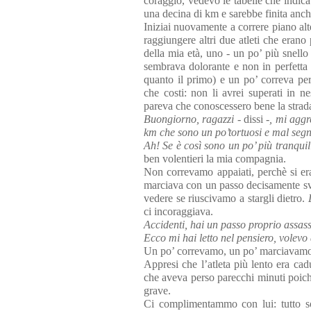
coraggio, vedevo le tabelle che indic
una decina di km e sarebbe finita anch
Iniziai nuovamente a correre piano alte
raggiungere altri due atleti che eran
della mia età, uno - un po’ più snell
sembrava dolorante e non in perfett
quanto il primo) e un po’ correva per 
che costi: non li avrei superati in 
pareva che conoscessero bene la strad
Buongiorno, ragazzi
- dissi -
, mi aggr
km che sono un po’tortuosi e mal segn
Ah! Se è così sono un po’ più tranquil
ben volentieri la mia compagnia.
Non correvamo appaiati, perchè si era
marciava con un passo decisamente sve
vedere se riuscivamo a stargli dietro.
ci incoraggiava.
Accidenti, hai un passo proprio assas
Ecco mi hai letto nel pensiero, volevo 
Un po’ correvamo, un po’ marciavamo, 
Appresi che l’atleta più lento era c
che aveva perso parecchi minuti poiché
grave.
Ci complimentammo con lui: tutto so