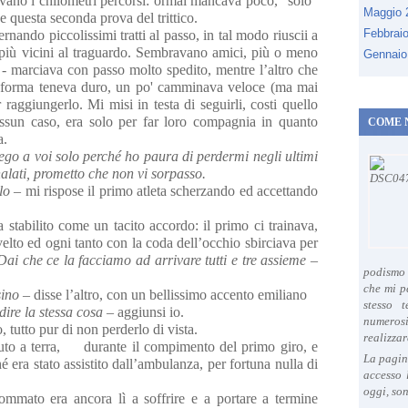
avano i chilometri percorsi: ormai mancava poco, "solo"
Maggio
e questa seconda prova del trittico.
Febbrai
rnando piccolissimi tratti al passo, in tal modo riuscii a
o più vicini al traguardo. Sembravano amici, più o meno
Gennaio
o - marciava con passo molto spedito, mentre l’altro che
a forma teneva duro, un po' camminava veloce (ma mai
raggiungerlo. Mi misi in testa di seguirli, costi quello
nessun caso, era solo per far loro compagnia in quanto
COME 
a.
ego a voi solo perché ho paura di perdermi negli ultimi
alati, prometto che non vi sorpasso.
lo
– mi rispose il primo atleta scherzando ed accettando
 stabilito come un tacito accordo: il primo ci trainava,
lto ed ogni tanto con la coda dell’occhio sbirciava per
Dai che ce la facciamo ad arrivare tutti e tre assieme
–
podismo 
che mi p
sino
– disse l’altro, con un bellissimo accento emiliano
stesso 
dire la stessa cosa
– aggiunsi io.
numeros
tutto pur di non perderlo di vista.
realizzar
aduto a terra, durante il compimento del primo giro, e
La pagin
 era stato assistito dall’ambulanza, per fortuna nulla di
accesso 
oggi, son
mmato era ancora lì a soffrire e a portare a termine