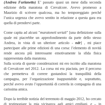
(Andrea Furlanetto)
E’ passato quasi un mese dalla seconda
edizione della maratona di Crevalcore. Avevo promesso a
Maurizio di scrivere qualcosa, ma ho temporeggiato perché
l’unica urgenza che avevo sentito in relazione a questa gara era
quella di prendervi parte.
Come capita ad alcuni "
maratoneti seriali"
[una definizione sulla
quale mi piacrebbe un approfondimento da parte dello stesso
Andrea, in vista di un ulteriore articolo -
ndr
]
, mi piace
partecipare alle prime edizioni di una corsa: l’elemento di novità
rende ancora più interessante emotivamente la sfida fisica
rappresentata dalla maratona.
Sulla scorta di queste considerazioni mi ero iscritto alla maratona
di Crevalcore nel 2012. La corsa mi era piaciuta, per il percorso
che permetteva di correre gustandosi la tranquillità della
campagna, per l’organizzazione inappuntabile e, soprattutto,
perché avevo avuto l’opportunità di correrla in compagnia di una
carissima amica.
Dopo la terribile notizia del terremoto di maggio 2012, ho cercato
di testimoniare la mia vicinanza agli amici emiliani, e – in