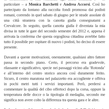
particolare – a
Monica Barchetti
e
Andrea Accorsi
. Così ho
partecipato da lontano alla raccolta fondi promossa dai podisti
romani, correndo in quel sabato di giugno per le strade assolate di
una città straniera con la canotta gialla consegnatami a
Crevalcore. In seguito, quella canotta gialla è diventata la mia
divisa in tutte le gare del secondo semestre del 2012 e, appena è
arrivata la conferma che questa orgogliosa cittadina avrebbe fatto
tutto il possibile per ospitare di nuovo i podisti, ho deciso di essere
presente.
Davanti a queste motivazioni, onestamente, qualsiasi altro fattore
passa in secondo piano. Certo, il percorso era gradevole,
rilassante e significativo, specie nei passaggi vicino alla ‘Rotonda’
e all’interno del centro storico ancora così duramente ferito.
Sicuro, il centro maratona nel palazzetto era accogliente e offriva
in pochi metri tutti i servizi importanti. Però, perdersi a
commentare la qualità del cibo offertoci dopo la corsa, oppure la
temperatura delle docce o la tipologia di medaglia, secondo me
significa non avere colto la differenza tra questa gara e le altre.