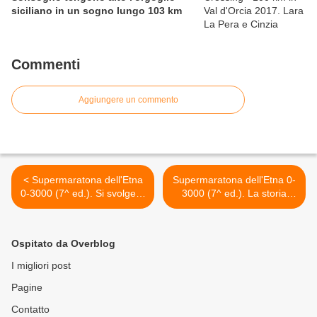
siciliano in un sogno lungo 103 km
Commenti
Aggiungere un commento
< Supermaratona dell'Etna
Supermaratona dell'Etna 0-
0-3000 (7^ ed.). Si svolgerà
3000 (7^ ed.). La storia
il prossimo 15 giugno.
delle precedenti edizioni: un
Pronto il regolamento
crescendo di emozioni dal
dell'edizione 2013,
2004 al 2012... E la storia
Ospitato da Overblog
leggermente perfezionato
continua >
rispetto alle precedenti
I migliori post
edizioni
Pagine
Contatto