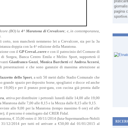
pratican
giornali
pagina c
sportive
lcore (BO) la
4^ Maratona di Crevalcore
; e, in contemporanea,
a
.
i certo, non mancherà nemmeno lei a Crevalcore, sia per la 3a
stanza doppia con la 4^ edizione della Maratona.
azione con il
GP Creval..corre
e con il patrocinio del Comune di
o di Sorgea, Banca Centro Emila e Melito Sport, supporterà il
avanti
Gianfranco Gozzi
,
Monica Barchetti
ed
Andrea Accorsi
,
i presentazioni e che sono garanzie di massima attenzione ai
lazzetto dello Sport
, a soli 50 metri dallo Stadio Comunale che
erno grande spazio per deposito borse, spogliatoi e docce ed anche
re 19,00) e per il pranzo post-gara, con cucina già pronta dalle
ara
, attiva per distribuire i pettorali lunedì dalle 14,00 alle 19,00
la Maratona dalle 7,00 alle 8,15 e la Mezza dalle 8,15 alle 9,15.
reviste alle 9,00 per la Maratona (tempo massimo 6 ore) ed alle
e); il percorso è omologato dal CRER Fidal.
aratona, € 35,00 entro il 30/11/2014 (Iuta-Supermarathon-Nobili
RICER
l 31/12/2014 per tutti ed arrivare a €50,00 dal 01/01/2015 al