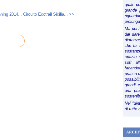
quali p
grande 
ning 2014...
Circuito Ecotrail Sicilia... >>
riguard
prolunga
Ma poi 
dal dare
distanze,
che fa d
sostanz
spazio 
soft al
facendoc
pratica 
possibi
grandi 
una pra
sostenib
Nei "din
di tutto
ARCHI