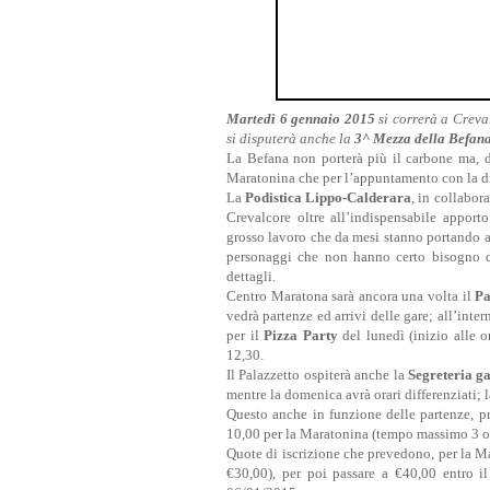
Martedì 6 gennaio 2015
si correrà a Creva
si disputerà anche la
3^ Mezza della Befan
La Befana non porterà più il carbone ma, d
Maratonina che per l’appuntamento con la di
La
Podistica Lippo-Calderara
, in collabor
Crevalcore oltre all’indispensabile apport
grosso lavoro che da mesi stanno portando 
personaggi che non hanno certo bisogno d
dettagli.
Centro Maratona sarà ancora una volta il
Pa
vedrà partenze ed arrivi delle gare; all’int
per il
Pizza Party
del lunedì (inizio alle o
12,30.
Il Palazzetto ospiterà anche la
Segreteria g
mentre la domenica avrà orari differenziati; 
Questo anche in funzione delle partenze, p
10,00 per la Maratonina (tempo massimo 3 or
Quote di iscrizione che prevedono, per la M
€30,00), per poi passare a €40,00 entro i