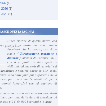
 2026
(1)
o 2026
(1)
 2026
(1)
NASCE QUESTA PAGINA?
L'idea motrice di questo nuovo web
site è scaturita da una pagina
Facebook che ho creato, con titolo
simile (
"
Ultramaratone, maratone e
dintorni
")
, avviata dall'ottobre 2010,
con il proposito di dare spazio e
visibilità ad una serie di materiali sul
agonistico e non, ma anche su altri sport,
ervenivano dalle fonti più disparate e nello
tempo per avere un "contenitore" per i
i servizi fotografici che mi capitava di
e.
a ha avuto un notevole successo, essendo di
libero per tutti: dalla data di creazione ad
o stati più di 64.000 i contatti e le visite.