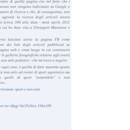
limite di quella pagina era nel fatto che i
tenuti non vengono indicizzati su Google e
 motori di ricerca e che, di conseguenza, non
a agevole la ricerca degli articoli sinora
ti (circa 340 alla data - metà aprile 2011
in cui ho dato vita a Ultrasport Maratone e
.
avia lasciato attiva la pagina FB come
ore dei link degli articoli pubblicati su
agina web e come luogo in cui continuerò
 le gallerie fotografiche relative agli eventi
- non solo podistici - che mi trovo a seguire.
in ogni caso, è quella di dare massimo spazio
ità non solo ad eventi di sport agonistico ma
 quelli di sport "sostenibile" e non
vo...
rriculum: sport e non solo