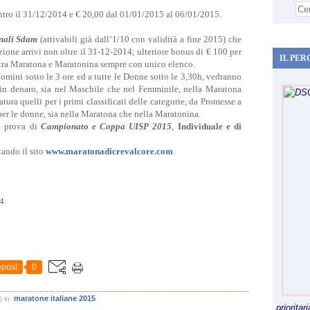
ntro il 31/12/2014 e € 20,00 dal 01/01/2015 al 06/01/2015.
onali Sdam
(attivabili già dall’1/10 con validità a fine 2015) che
zione arrivi non oltre il 31-12-2014; ulteriore bonus di € 100 per
IL PER
i tra Maratona e Maratonina sempre con unico elenco.
 Uomini sotto le 3 ore ed a tutte le Donne sotto le 3,30h, vedranno
 in denaro, sia nel Maschile che nel Femminile, nella Maratona
ura quelli per i primi classificati delle categorie, da Promesse a
per le donne, sia nella Maratona che nella Maratonina.
e prova di
Campionato e Coppa UISP 2015
,
Individuale e di
ando il sito
www.maratonadicrevalcore.com
.
4.
post
0
maratone italiane 2015
)
in
priorita