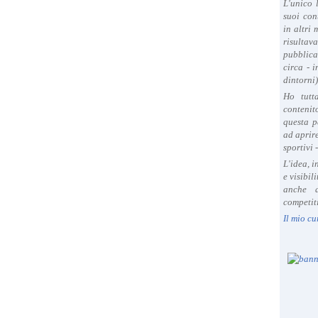
L'unico 
suoi con
in altri
risultav
pubblica
circa - 
dintorni)
Ho tutt
contenit
questa p
ad aprire
sportivi 
L'idea, 
e visibil
anche a
competiti
Il mio cu