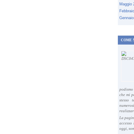
Maggio
Febbrai
Gennaio
COME 
podismo 
che mi p
stesso 
numeros
realizzar
La pagin
accesso 
oggi, son