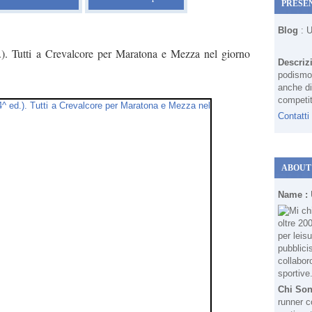
PRESE
Blog
: 
). Tutti a Crevalcore per Maratona e Mezza nel giorno
Descriz
podismo 
anche di
competit
Contatti
ABOUT
Name :
Chi So
runner c