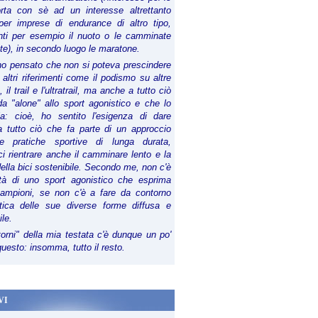
orta con sè ad un interesse altrettanto
per imprese di endurance di altro tipo,
anti per esempio il nuoto o le camminate
te), in secondo luogo le maratone.
ho pensato che non si poteva prescindere
 altri riferimenti come il podismo su altre
 il trail e l'ultratrail, ma anche a tutto ciò
a "alone" allo sport agonistico e che lo
ia: cioè, ho sentito l'esigenza di dare
a tutto ciò che fa parte di un approccio
le pratiche sportive di lunga durata,
i rientrare anche il camminare lento e la
della bici sostenibile. Secondo me, non c'è
lità di uno sport agonistico che esprima
campioni, se non c'è a fare da contorno
tica delle sue diverse forme diffusa e
ile.
torni" della mia testata c'è dunque un po'
 questo: insomma, tutto il resto.
VI