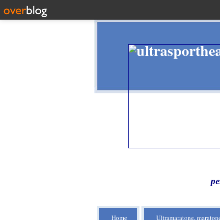
pe
Home
Ultramaratone, maratone