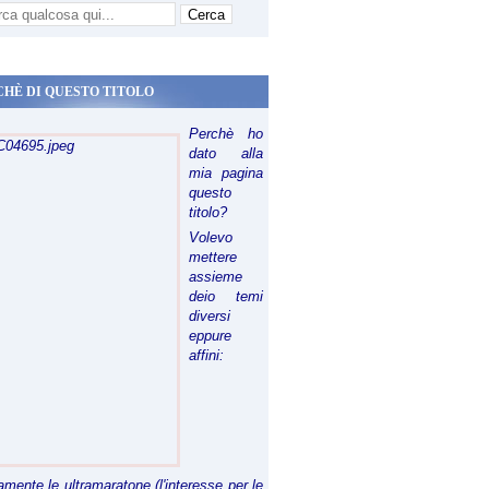
CHÈ DI QUESTO TITOLO
Perchè ho
dato alla
mia pagina
questo
titolo?
Volevo
mettere
assieme
deio temi
diversi
eppure
affini:
riamente le ultramaratone (l'interesse per le