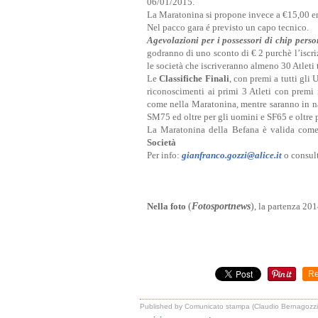
06/01/2015.
La Maratonina si propone invece a €
15,00 e
Nel pacco gara é previsto un capo tecnico.
Agevolazioni per i possessori di chip pers
godranno di uno sconto di € 2 purchè l’iscri
le società che iscriveranno almeno 30 Atlet
Le
Classifiche Finali
, con premi a tutti gli
riconoscimenti ai primi 3 Atleti con premi
come nella Maratonina, mentre saranno in nat
SM75 ed oltre per gli uomini e SF65 e oltre 
La Maratonina della Befana è valida com
Società
Per info:
gianfranco.gozzi@alice.it
o consult
Nella foto
(
Fotosportnews
)
, la partenza 201
Re
Published by Comunicato stampa (Claudio Bernagozzi