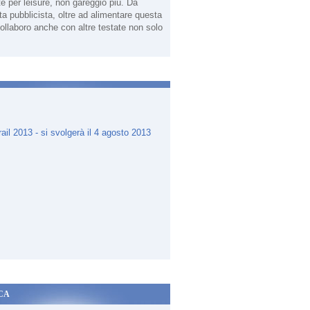
te per leisure, non gareggio più. Da
sta pubblicista, oltre ad alimentare questa
ollaboro anche con altre testate non solo
.
CA