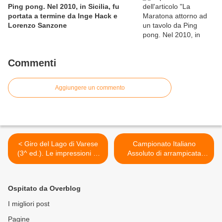
Ping pong. Nel 2010, in Sicilia, fu
portata a termine da Inge Hack e
Lorenzo Sanzone
Commenti
Aggiungere un commento
< Giro del Lago di Varese
Campionato Italiano
(3^ ed.). Le impressioni di
Assoluto di arrampicata
Marco Rampi e il racconto
sportiva specialità Lead
di Maria Ilaria Fossati
(28^ ed.) Si svolgerà il 6
(Blocco totale)
ottobre 2012, con il
Ospitato da Overblog
supporto di Ferrino, presso
il Palazzetto dello Sport di
I migliori post
Aprica >
Pagine