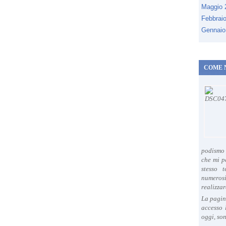
Maggio
Febbrai
Gennaio
COME 
podismo 
che mi p
stesso 
numeros
realizzar
La pagin
accesso 
oggi, son