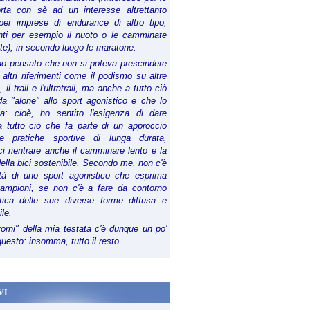
orta con sè ad un interesse altrettanto
per imprese di endurance di altro tipo,
anti per esempio il nuoto o le camminate
te), in secondo luogo le maratone.
ho pensato che non si poteva prescindere
 altri riferimenti come il podismo su altre
 il trail e l'ultratrail, ma anche a tutto ciò
a "alone" allo sport agonistico e che lo
ia: cioè, ho sentito l'esigenza di dare
a tutto ciò che fa parte di un approccio
le pratiche sportive di lunga durata,
i rientrare anche il camminare lento e la
della bici sostenibile. Secondo me, non c'è
lità di uno sport agonistico che esprima
campioni, se non c'è a fare da contorno
tica delle sue diverse forme diffusa e
ile.
torni" della mia testata c'è dunque un po'
 questo: insomma, tutto il resto.
VI