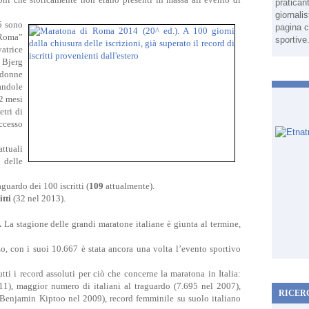
pratican
giornali
5 sono
pagina c
iRoma”
sportive
atrice
 Bjerg
e donne
andole
12 mesi
etri di
ccesso
ttuali
 delle
aguardo dei 100 iscritti (
109
attualmente).
itti
(32 nel 2013).
.
La stagione delle grandi maratone italiane è giunta al termine,
 con i suoi 10.667 è stata ancora una volta l’evento sportivo
i i record assoluti per ciò che concerne la maratona in Italia:
1), maggior numero di italiani al traguardo (7.695 nel 2007),
RICER
, Benjamin Kiptoo nel 2009), record femminile su suolo italiano