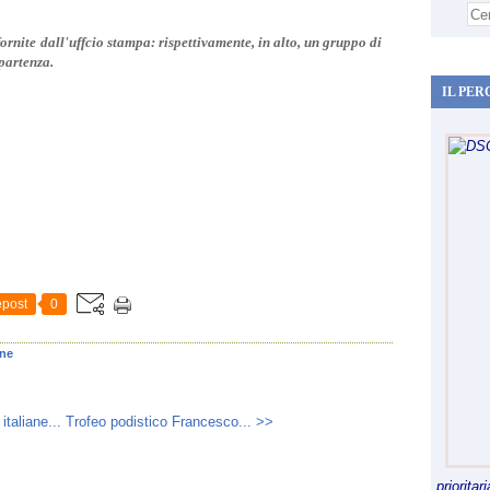
.
fornite dall'uffcio stampa: rispettivamente, in alto, un gruppo di
partenza.
IL PER
post
0
ane
taliane...
Trofeo podistico Francesco... >>
priorita