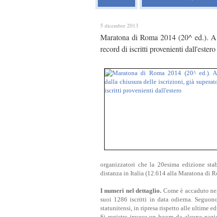
5 dicembre 2013
Maratona di Roma 2014 (20^ ed.). A 10
record di iscritti provenienti dall'estero
organizzatori che la 20esima edizione stab
distanza in Italia (12.614 alla Maratona di 
I numeri nel dettaglio.
C
ome è accaduto neg
suoi 1286 iscritti in data odierna. Seguono
statunitensi, in ripresa rispetto alle ultime e
Si registra invece un boom da alcune nazio