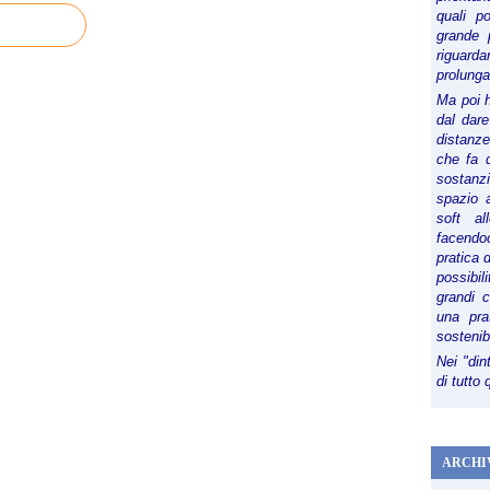
quali p
grande 
riguard
prolunga
Ma poi 
dal dare
distanze,
che fa d
sostanz
spazio 
soft al
facendoc
pratica 
possibi
grandi 
una pra
sostenib
Nei "din
di tutto
ARCHI