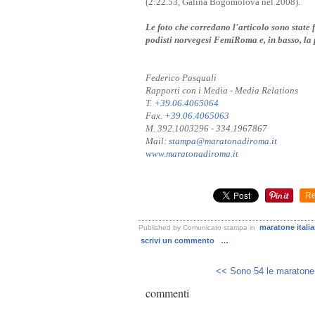
(2:22.53, Galina Bogomolova nel 2008)
Le foto che corredano l'articolo sono state 
podisti norvegesi FemiRoma e, in basso, la 
Federico Pasquali
Rapporti con i Media - Media Relations
T.
+39.06.4065064
Fax.
+39.06.4065063
M. 392.1003296 - 334.1967867
Mail:
stampa@maratonadiroma.it
www.maratonadiroma.it
Re
maratone itali
Published by Comunicato stampa
in
scrivi un commento
…
<< Sono 54 le maratone i
commenti