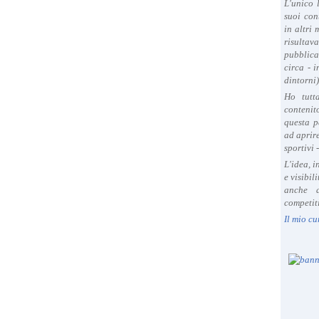
L'unico 
suoi con
in altri
risultav
pubblica
circa - 
dintorni)
Ho tutt
contenit
questa p
ad aprire
sportivi 
L'idea, 
e visibil
anche a
competiti
Il mio cu