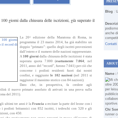
PRESE
Blog
: 
0 giorni dalla chiusura delle iscrizioni, già superato il
Descriz
podismo 
anche di
La 20^ edizione della Maratona di Roma, in
competit
programma il 23 marzo 2014, ha già stabilito un
Contatti
doppio “primato”: quello degli iscritti provenienti
dall’estero e il numero delle nazioni rappresentate.
A
100 giorni
dalla chiusura delle iscrizioni è stata
superata quota 7.000 (
esattamente 7.064
; nel
ABOUT
2011, anno del “record”, furono 7.041) per ciò che
concerne i podisti residenti fuori dai nostri
Name :
confini, e raggiunte
le 102 nazioni
(nel 2011 si
raggiunse il massimo storico con 84 nazioni).
Dato che, in prospettiva, fa credere agli
ilirà il nuovo primato assoluto di arrivati in una prova sulla
Roma del 2011).
li ultimi tre anni è la
Francia
a recitare la parte del leone con i
 i podisti britannici con 852 iscritti, i tedeschi con 520 e gli
Chi So
dizioni, con 450.
runner c
ni che storicamente non erano presenti in massa all’evento di