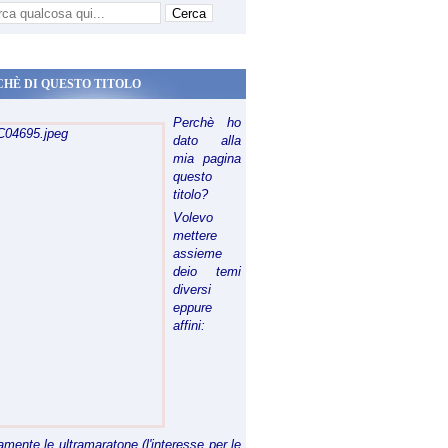
CHÈ DI QUESTO TITOLO
Perchè ho
dato alla
mia pagina
questo
titolo?
Volevo
mettere
assieme
deio temi
diversi
eppure
affini:
riamente le ultramaratone (l'interesse per le