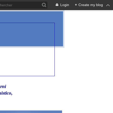
Login
+
Create my blog
rni
istico,