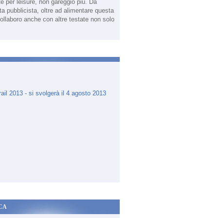
te per leisure, non gareggio più. Da
sta pubblicista, oltre ad alimentare questa
ollaboro anche con altre testate non solo
.
CA