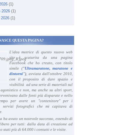
 2026
(1)
o 2026
(1)
 2026
(1)
NASCE QUESTA PAGINA?
L'idea motrice di questo nuovo web
site è scaturita da una pagina
Facebook che ho creato, con titolo
simile (
"
Ultramaratone, maratone e
dintorni
")
, avviata dall'ottobre 2010,
con il proposito di dare spazio e
visibilità ad una serie di materiali sul
agonistico e non, ma anche su altri sport,
ervenivano dalle fonti più disparate e nello
tempo per avere un "contenitore" per i
i servizi fotografici che mi capitava di
e.
a ha avuto un notevole successo, essendo di
libero per tutti: dalla data di creazione ad
o stati più di 64.000 i contatti e le visite.