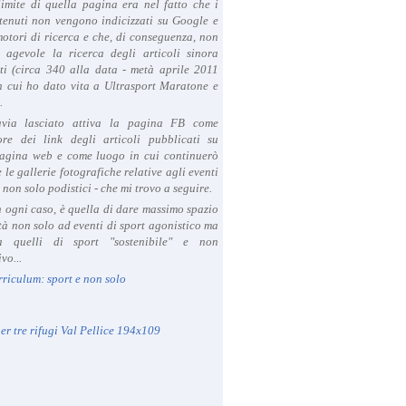
limite di quella pagina era nel fatto che i
tenuti non vengono indicizzati su Google e
 motori di ricerca e che, di conseguenza, non
a agevole la ricerca degli articoli sinora
ti (circa 340 alla data - metà aprile 2011
in cui ho dato vita a Ultrasport Maratone e
.
avia lasciato attiva la pagina FB come
ore dei link degli articoli pubblicati su
agina web e come luogo in cui continuerò
 le gallerie fotografiche relative agli eventi
- non solo podistici - che mi trovo a seguire.
in ogni caso, è quella di dare massimo spazio
ità non solo ad eventi di sport agonistico ma
 quelli di sport "sostenibile" e non
vo...
rriculum: sport e non solo