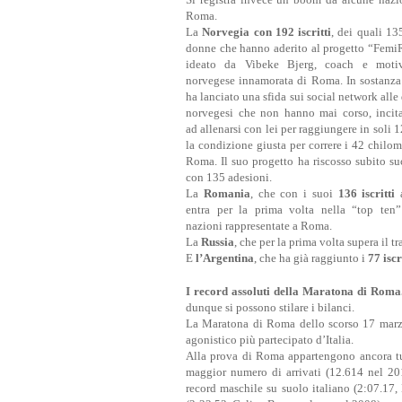
Roma.
La
Norvegia
con 192 iscritti
, dei quali 13
donne che hanno aderito al progetto “Fem
ideato da Vibeke Bjerg, coach e motiv
norvegese innamorata di Roma. In sostanza
ha lanciato una sfida sui social network all
norvegesi che non hanno mai corso, incit
ad allenarsi con lei per raggiungere in soli 
la condizione giusta per correre i 42 chilom
Roma. Il suo progetto ha riscosso subito su
con 135 adesioni.
La
Romania
, che con i suoi
136 iscritti
a
entra per la prima volta nella “top ten”
nazioni rappresentate a Roma.
La
Russia
, che per la prima volta supera il tr
E
l’Argentina
, che ha già raggiunto i
77 iscr
I record assoluti della Maratona di Roma
dunque si possono stilare i bilanci.
La Maratona di Roma dello scorso 17 marzo,
agonistico più partecipato d’Italia.
Alla prova di Roma appartengono ancora tutt
maggior numero di arrivati (12.614 nel 201
record maschile su suolo italiano (2:07.17