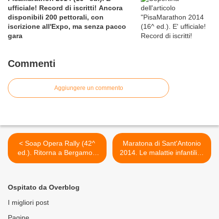
ufficiale! Record di iscritti! Ancora
disponibili 200 pettorali, con
iscrizione all'Expo, ma senza pacco
gara
Commenti
Aggiungere un commento
< Soap Opera Rally (42^
Maratona di Sant'Antonio
ed.). Ritorna a Bergamo il
2014. Le malattie infantili si
27 aprile prossimo, con la
sconfiggono correndo: e si
consueta kermesse e tanto
potrà attivamente
divertimento
contribuire con un'offerta
Ospitato da Overblog
minima di €5, iscrivendosi
alla squadra Città della
I migliori post
Speranza >
Pagine