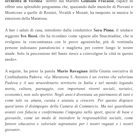
orchestra di Vicenza
” diretto dal Maestro
Giuliano Fracasso
, capace di
offrire uno splendido programma che, spaziando dalle musiche di Piovani e
Morricone a quelle di Rossini, Vivaldi e Mozart, ha trasposto in musica le
emozioni della Maratona.
A fare i saluti di casa, introdotto dalla conduttrice
Sara Pinna
, il sindaco
reggente
Ivo Rossi
, che ha ricordato come «grazie alle Stracittadine, che si
svolgono in concomitanza con le prove agonistiche, più di ventimila
persone indossano pantaloncini e maglietta per correre lungo le nostre
strade. Solo la processione del Santo riesce a coinvolgere la città in questo
modo».
A seguire, ha preso la parola
Mario Ravagnan
della Giunta esecutiva di
Confindustria Padova: «
La Maratona S. Antonio è un evento che valorizza
Padova e il suo straordinario territorio in Italia e nel mondo legando
storia, cultura, paesaggio, con importanti ritorni sociali, turistici,
economici, non solo sportivi. Negli anni è diventata un patrimonio di tutti e
come tale va amata, curata e aiutata a crescere. Per questo dispiace
quest’anno il disimpegno della Camera di Commercio. Ma noi guardiamo
avanti con fiducia e confermiamo l’impegno nello sport, specie di base e
giovanile, come un modo di intendere la responsabilità sociale, come
fattore educativo e valoriale soprattutto per i nostri ragazzi e i nostri
giovani
».