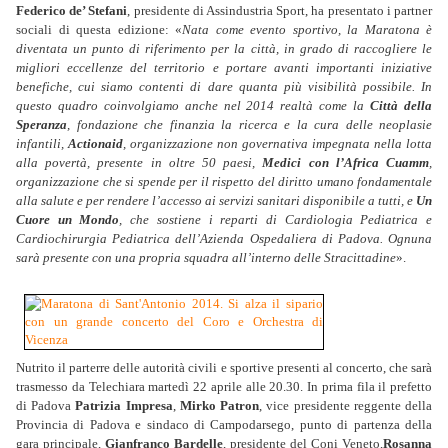
Federico de’ Stefani
, presidente di Assindustria Sport, ha presentato i partner
sociali di questa edizione: «
Nata come evento sportivo, la Maratona è
diventata un punto di riferimento per la città, in grado di raccogliere le
migliori eccellenze del territorio e portare avanti importanti iniziative
benefiche, cui siamo contenti di dare quanta più visibilità possibile. In
questo quadro coinvolgiamo anche nel 2014 realtà come la
Città della
Speranza
, fondazione che finanzia la ricerca e la cura delle neoplasie
infantili,
Actionaid
, organizzazione non governativa impegnata nella lotta
alla povertà, presente in oltre 50 paesi,
Medici con l’Africa Cuamm
,
organizzazione che si spende per il rispetto del diritto umano fondamentale
alla salute e per rendere l’accesso ai servizi sanitari disponibile a tutti, e
Un
Cuore un Mondo
, che sostiene i reparti di Cardiologia Pediatrica e
Cardiochirurgia Pediatrica dell’Azienda Ospedaliera di Padova. Ognuna
sarà presente con una propria squadra all’interno delle Stracittadine
».
Nutrito il parterre delle autorità civili e sportive presenti al concerto, che sarà
trasmesso da Telechiara martedì 22 aprile alle 20.30. In prima fila il prefetto
di Padova
Patrizia Impresa
,
Mirko Patron
, vice presidente reggente della
Provincia di Padova e sindaco di Campodarsego, punto di partenza della
gara principale,
Gianfranco Bardelle
, presidente del Coni Veneto,
Rosanna