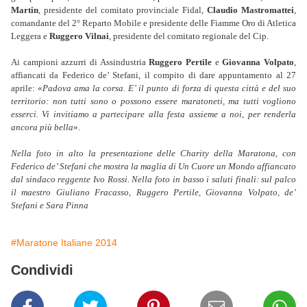
Martin
, presidente del comitato provinciale Fidal,
Claudio Mastromattei
,
comandante del 2° Reparto Mobile e presidente delle Fiamme Oro di Atletica
Leggera e
Ruggero Vilnai
, presidente del comitato regionale del Cip.
Ai campioni azzurri di Assindustria
Ruggero Pertile
e
Giovanna Volpato
,
affiancati da Federico de’ Stefani, il compito di dare appuntamento al 27
aprile: «
Padova ama la corsa. E’ il punto di forza di questa città e del suo
territorio: non tutti sono o possono essere maratoneti, ma tutti vogliono
esserci. Vi invitiamo a partecipare alla festa assieme a noi, per renderla
ancora più bella
».
Nella foto in alto la presentazione delle Charity della Maratona, con
Federico de’ Stefani che mostra la maglia di Un Cuore un Mondo affiancato
dal sindaco reggente Ivo Rossi. Nella foto in basso i saluti finali: sul palco
il maestro Giuliano Fracasso, Ruggero Pertile, Giovanna Volpato, de’
Stefani e Sara Pinna
#Maratone Italiane 2014
Condividi