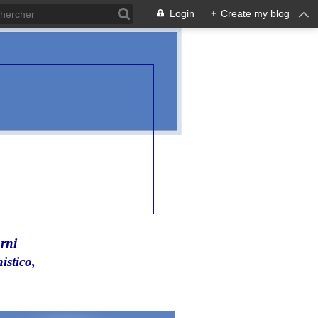
Login
+
Create my blog
rni
istico,