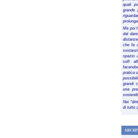
quali p
grande 
riguard
prolunga
Ma poi 
dal dare
distanze,
che fa d
sostanz
spazio 
soft al
facendoc
pratica 
possibi
grandi 
una pra
sostenib
Nei "din
di tutto
ARCHI