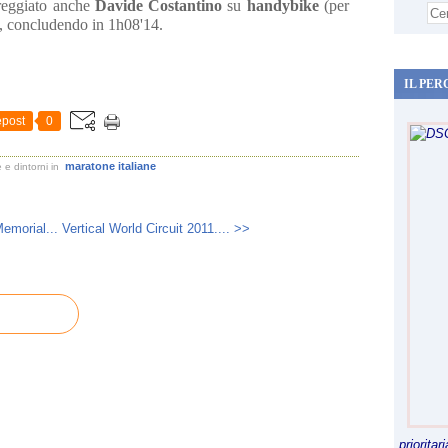
reggiato anche
Davide Costantino
su
handybike
(per
), concludendo in 1h08'14.
IL PER
post
0
maratone italiane
 e dintorni
in
Memorial...
Vertical World Circuit 2011.... >>
priorita