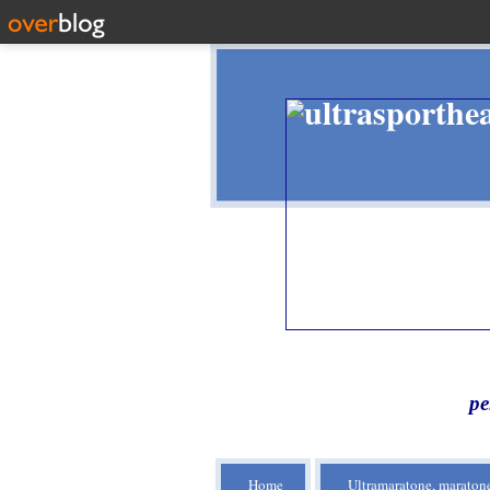
pe
Home
Ultramaratone, maratone