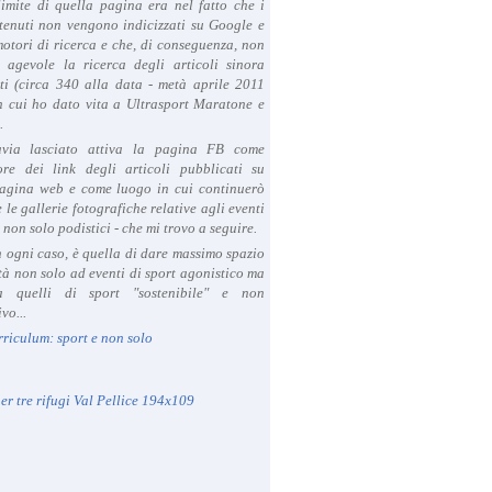
limite di quella pagina era nel fatto che i
tenuti non vengono indicizzati su Google e
 motori di ricerca e che, di conseguenza, non
a agevole la ricerca degli articoli sinora
ti (circa 340 alla data - metà aprile 2011
in cui ho dato vita a Ultrasport Maratone e
.
avia lasciato attiva la pagina FB come
ore dei link degli articoli pubblicati su
agina web e come luogo in cui continuerò
 le gallerie fotografiche relative agli eventi
- non solo podistici - che mi trovo a seguire.
in ogni caso, è quella di dare massimo spazio
ità non solo ad eventi di sport agonistico ma
 quelli di sport "sostenibile" e non
vo...
rriculum: sport e non solo