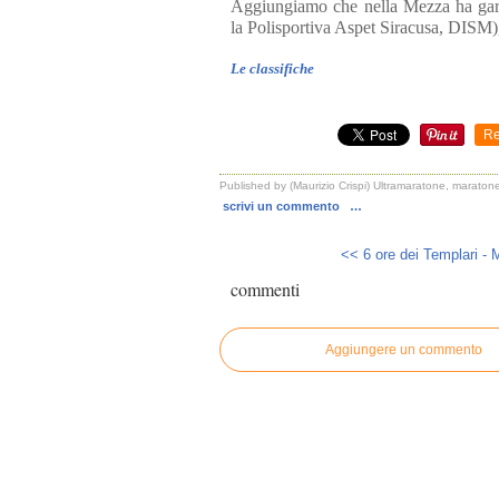
Aggiungiamo che nella Mezza ha ga
la Polisportiva Aspet Siracusa, DISM
Le classifiche
Re
Published by (Maurizio Crispi) Ultramaratone, maratone
scrivi un commento
…
<< 6 ore dei Templari - 
commenti
Aggiungere un commento