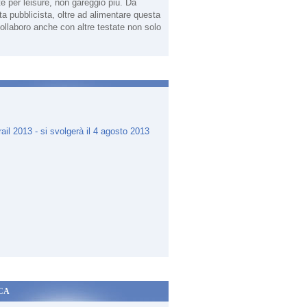
te per leisure, non gareggio più. Da
sta pubblicista, oltre ad alimentare questa
ollaboro anche con altre testate non solo
.
CA