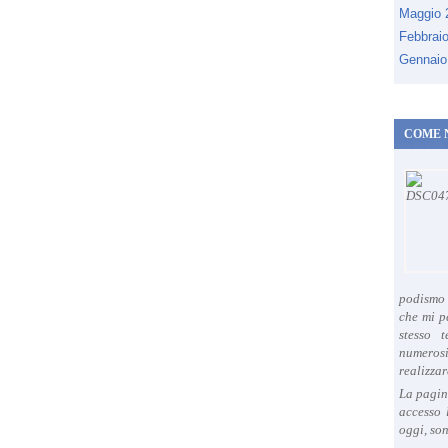
Maggio
Febbrai
Gennaio
COME 
podismo 
che mi p
stesso 
numeros
realizzar
La pagin
accesso 
oggi, son