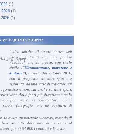
 2026
(1)
o 2026
(1)
 2026
(1)
NASCE QUESTA PAGINA?
L'idea motrice di questo nuovo web
site è scaturita da una pagina
Facebook che ho creato, con titolo
simile (
"
Ultramaratone, maratone e
dintorni
")
, avviata dall'ottobre 2010,
con il proposito di dare spazio e
visibilità ad una serie di materiali sul
agonistico e non, ma anche su altri sport,
ervenivano dalle fonti più disparate e nello
tempo per avere un "contenitore" per i
i servizi fotografici che mi capitava di
e.
a ha avuto un notevole successo, essendo di
libero per tutti: dalla data di creazione ad
o stati più di 64.000 i contatti e le visite.