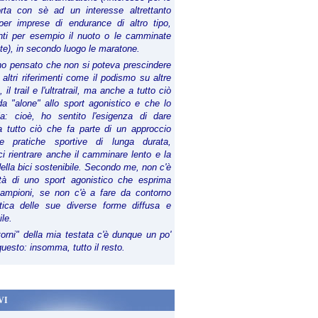
orta con sè ad un interesse altrettanto
per imprese di endurance di altro tipo,
anti per esempio il nuoto o le camminate
te), in secondo luogo le maratone.
ho pensato che non si poteva prescindere
 altri riferimenti come il podismo su altre
 il trail e l'ultratrail, ma anche a tutto ciò
a "alone" allo sport agonistico e che lo
ia: cioè, ho sentito l'esigenza di dare
a tutto ciò che fa parte di un approccio
le pratiche sportive di lunga durata,
i rientrare anche il camminare lento e la
della bici sostenibile. Secondo me, non c'è
lità di uno sport agonistico che esprima
campioni, se non c'è a fare da contorno
tica delle sue diverse forme diffusa e
ile.
torni" della mia testata c'è dunque un po'
 questo: insomma, tutto il resto.
VI