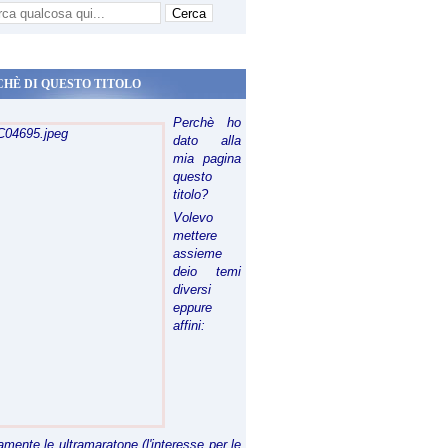
CHÈ DI QUESTO TITOLO
Perchè ho
dato alla
mia pagina
questo
titolo?
Volevo
mettere
assieme
deio temi
diversi
eppure
affini:
riamente le ultramaratone (l'interesse per le