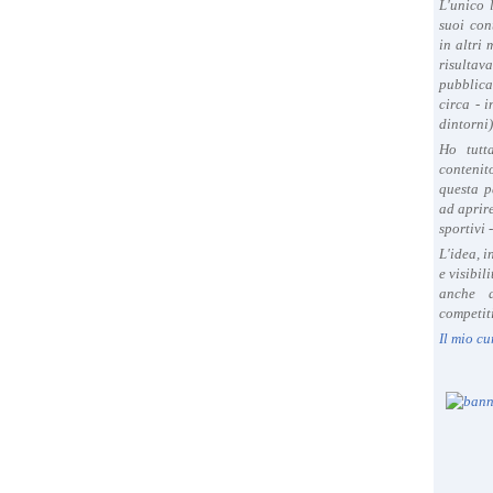
L'unico 
suoi con
in altri
risultav
pubblica
circa - 
dintorni)
Ho tutt
contenit
questa p
ad aprire
sportivi 
L'idea, 
e visibil
anche a
competiti
Il mio cu