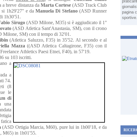
pratican
a a breve distanza da
Marta Cortese
(ASD Track Club
giornali
o si 1h29'27" e da
Manuela Di Stefano
(ASD Runner
pagina c
di 1h30'51.
sportive
Fabio Sirugo
(ASD Milone, M35) si è aggiudicato il 1°
ovato
(ASD Atletica Sant'Anastasia, SM), con il crono
Milone, SM) con il tempo di 32'01.
ibin
(Atletica Saluzzo, F35) in 35'52. Al secondo e al
iella Mazza
((ASD Atletica Caltagirone, F35) con il
Freelance Athletics Paesi Etnei, F40), in 57'19.
86 su 103 iscritti.
tano a
rada a
ati 74.
eti (8
que le
km di
ta una
 andata
igia
fatica
a
(ASD Ortigia Marcia, M60), pure lui in 1h00'18, e da
RICER
, M65) in 1h01'55.