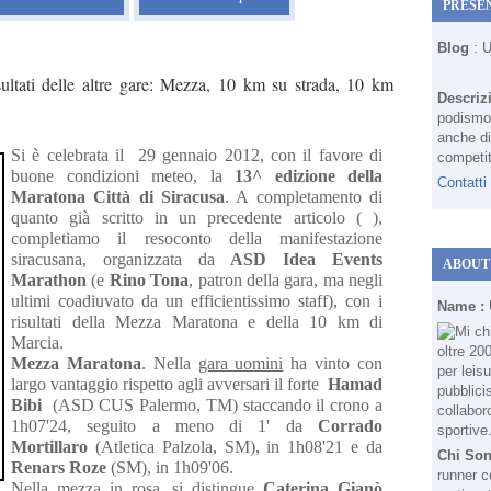
PRESE
Blog
: 
sultati delle altre gare: Mezza, 10 km su strada, 10 km
Descriz
podismo 
anche di
Si è celebrata il 29 gennaio 2012, con il favore di
competit
buone condizioni meteo, la
13^ edizione della
Contatti
Maratona Città di Siracusa
. A completamento di
quanto già scritto in un precedente articolo ( ),
completiamo il resoconto della manifestazione
siracusana, organizzata da
ASD Idea Events
ABOUT
Marathon
(e
Rino Tona
, patron della gara, ma negli
ultimi coadiuvato da un efficientissimo staff), con i
Name :
risultati della Mezza Maratona e della 10 km di
Marcia.
Mezza Maratona
. Nella
gara uomini
ha vinto con
largo vantaggio rispetto agli avversari il forte
Hamad
Bibi
(ASD CUS Palermo, TM) staccando il crono a
1h07'24, seguito a meno di 1' da
Corrado
Mortillaro
(Atletica Palzola, SM), in 1h08'21 e da
Chi So
Renars Roze
(SM), in 1h09'06.
runner c
Nella
mezza in rosa
, si distingue
Caterina Gianò