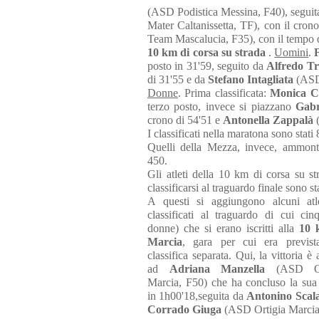
(ASD Podistica Messina, F40), seguit
Mater Caltanissetta, TF), con il cron
Team Mascalucia, F35), con il tempo 
10 km di corsa su strada
.
Uomini
.
posto in 31'59, seguito da
Alfredo Tr
di 31'55 e da
Stefano Intagliata
(ASD 
Donne
. Prima classificata:
Monica C
terzo posto, invece si piazzano
Gabr
crono di 54'51 e
Antonella Zappalà
(
I classificati nella maratona sono stati 
Quelli della Mezza, invece, ammon
450.
Gli atleti della 10 km di corsa su st
classificarsi al traguardo finale sono st
A questi si aggiungono alcuni atl
classificati al traguardo di cui cin
donne) che si erano iscritti alla
10 
Marcia
, gara per cui era previs
classifica separata. Qui, la vittoria è
ad
Adriana Manzella
(ASD Ort
Marcia, F50) che ha concluso la sua 
in 1h00'18,seguita da
Antonino Scal
Corrado Giuga
(ASD Ortigia Marcia