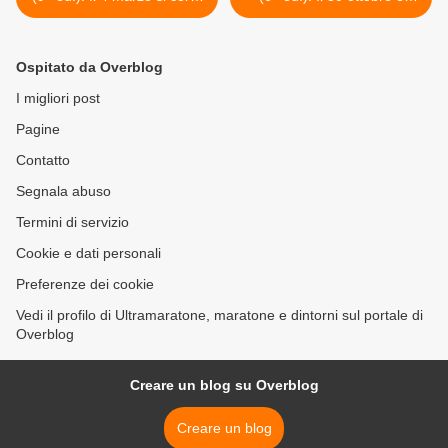
con Diadora, main sponsor
stata una festa del trail
tecnico dell'evento
quella di Andorno Micca
(BI) >
Ospitato da Overblog
I migliori post
Pagine
Contatto
Segnala abuso
Termini di servizio
Cookie e dati personali
Preferenze dei cookie
Vedi il profilo di Ultramaratone, maratone e dintorni sul portale di
Overblog
Creare un blog su Overblog
Creare un blog