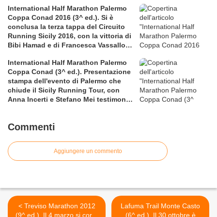
rettificata in extremis la graduatoria
International Half Marathon Palermo
maschile a squadre
Coppa Conad 2016 (3^ ed.). Si è
conclusa la terza tappa del Circuito
Running Sicily 2016, con la vittoria di
Bibi Hamad e di Francesca Vassallo
nella Mezza
International Half Marathon Palermo
Coppa Conad (3^ ed.). Presentazione
stampa dell'evento di Palermo che
chiude il Sicily Running Tour, con
Anna Incerti e Stefano Mei testimonial
allo start
Commenti
Aggiungere un commento
< Treviso Marathon 2012
Lafuma Trail Monte Casto
(9^ ed.). Il 4 marzo si corre
(6^ ed.). Il 30 ottobre è