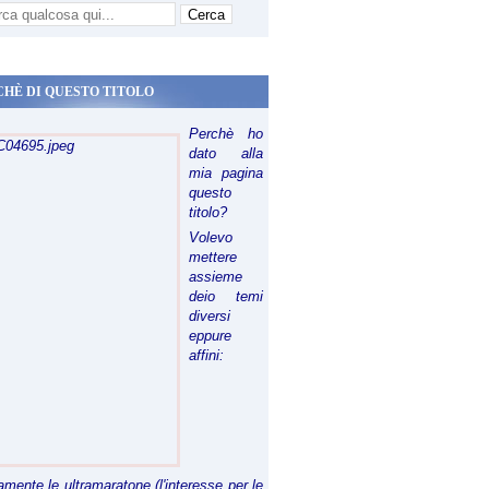
CHÈ DI QUESTO TITOLO
Perchè ho
dato alla
mia pagina
questo
titolo?
Volevo
mettere
assieme
deio temi
diversi
eppure
affini:
riamente le ultramaratone (l'interesse per le