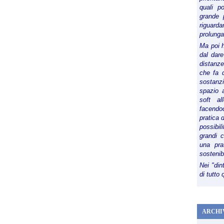
quali p
grande 
riguard
prolunga
Ma poi 
dal dare
distanze,
che fa d
sostanz
spazio 
soft al
facendoc
pratica 
possibi
grandi 
una pra
sostenib
Nei "din
di tutto
ARCHI