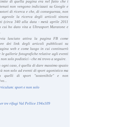
limite di quella pagina era nel fatto che i
tenuti non vengono indicizzati su Google e
 motori di ricerca e che, di conseguenza, non
a agevole la ricerca degli articoli sinora
ti (circa 340 alla data - metà aprile 2011
in cui ho dato vita a Ultrasport Maratone e
.
avia lasciato attiva la pagina FB come
ore dei link degli articoli pubblicati su
agina web e come luogo in cui continuerò
 le gallerie fotografiche relative agli eventi
- non solo podistici - che mi trovo a seguire.
in ogni caso, è quella di dare massimo spazio
ità non solo ad eventi di sport agonistico ma
 quelli di sport "sostenibile" e non
vo...
rriculum: sport e non solo