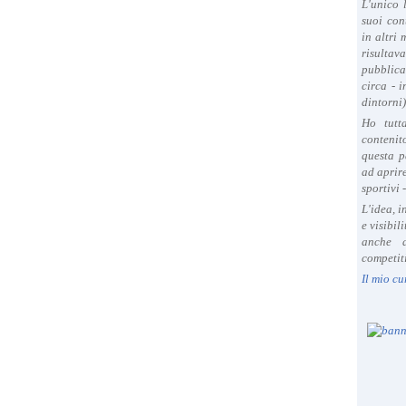
L'unico 
suoi con
in altri
risultav
pubblica
circa - 
dintorni)
Ho tutt
contenit
questa p
ad aprire
sportivi 
L'idea, 
e visibil
anche a
competiti
Il mio cu