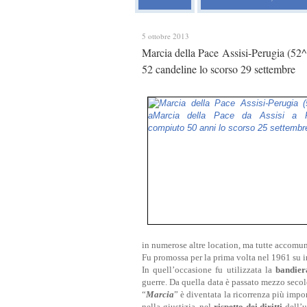
5 ottobre 2013
Marcia della Pace Assisi-Perugia (52^
52 candeline lo scorso 29 settembre
in numerose altre location, ma tutte accomuna
Fu promossa per la prima volta nel 1961 su i
In quell’occasione fu utilizzata la
bandier
guerre. Da quella data è passato mezzo secolo
“
Marcia
” è diventata la ricorrenza più impo
nella giustizia, nel
rispetto dei diritti
dell’