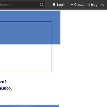
Login
+
Create my blog
rni
istico,