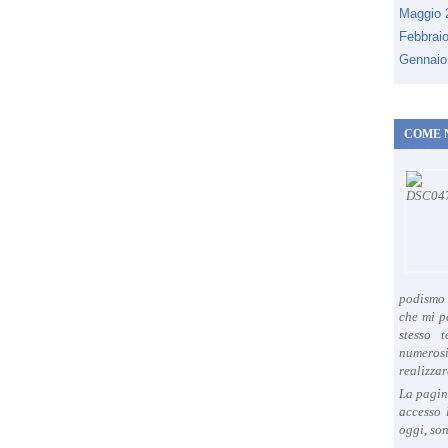
Maggio
Febbrai
Gennaio
COME 
podismo 
che mi p
stesso 
numeros
realizzar
La pagin
accesso 
oggi, son