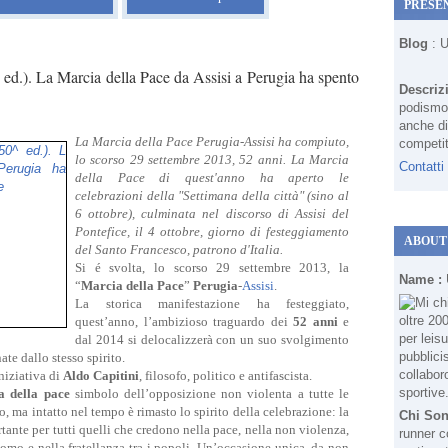
PRESE
Blog
: 
 ed.). La Marcia della Pace da Assisi a Perugia ha spento
Descriz
podismo 
anche di
La Marcia della Pace Perugia-Assisi ha compiuto,
competit
lo scorso 29 settembre 2013, 52 anni.
La Marcia
Contatti
della Pace di quest'anno ha aperto le
celebrazioni della "Settimana della città" (sino al
6 ottobre), culminata nel discorso di Assisi del
Pontefice, il 4 ottobre, giorno di festeggiamento
ABOUT
del Santo Francesco, patrono d'Italia.
Si é svolta, lo scorso 29 settembre 2013, la
Name :
“
Marcia della Pace
”
Perugia
-
Assisi
.
La storica manifestazione ha festeggiato,
quest’anno, l’ambizioso traguardo dei
52 anni
e
dal 2014 si delocalizzerà con un suo svolgimento
te dallo stesso spirito.
niziativa di
Aldo Capitini
, filosofo, politico e antifascista.
a della pace
simbolo dell’opposizione non violenta a tutte le
, ma intatto nel tempo è rimasto lo spirito della celebrazione: la
Chi So
rtante per tutti quelli che credono nella pace, nella non violenza,
runner c
uomo e nella fratellanza tra i popoli. Un’occasione unica, da non