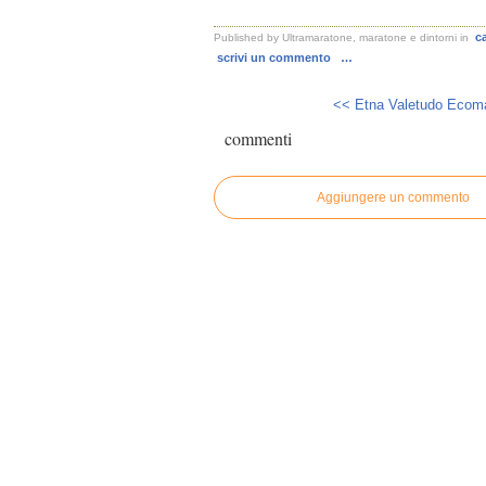
c
Published by Ultramaratone, maratone e dintorni
in
scrivi un commento
…
<< Etna Valetudo Ecoma
commenti
Aggiungere un commento