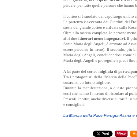
perdere, per tutte quelle persone che hanno b
Il corteo si é snodato dal capoluogo umbro a
La partenza è avvenuta dai Giardini del Fron
stesta del grande corteo é arrivata sulla Roc
Oltre alla marcia completa, le persone meno 
altri due
itinerari meno impegnativi
. Il pr
Santa Maria degli Angeli, é arrivato ad Assis
essere percorso in treno). Il secondo, più 
Maria degli Angeli, concludendosi come al s
Maria degli Angeli e proseguire a piedi fino a
A far parte del corteo
migliaia di partecipan
Tra i protagonisti della “Marcia della Pace”
costruirsi un futuro migliore.
Durante la manifestazione
, a questo propos
ecc.) che hanno l’intento di ricordare ai poli
Presenti, inoltre, anche diverse autorità: si v
e consiglieri.
La Marcia della Pace Perugia-Assisi è
Re