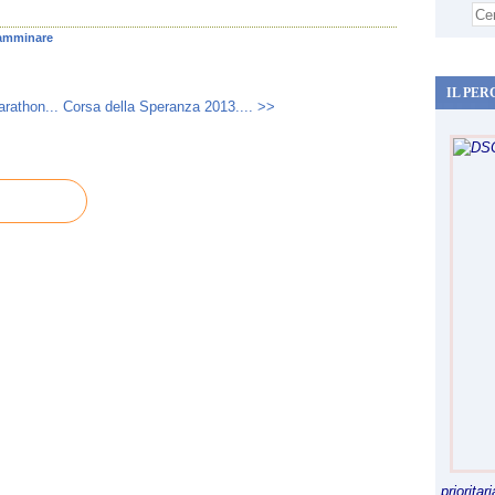
amminare
IL PER
rathon...
Corsa della Speranza 2013.... >>
priorita