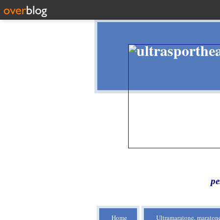
pe
Home
Ultramaratone, maratone