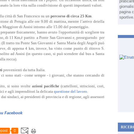
pratican
asato la loro vita sulla condivisione di questi importanti valori.
giornali
pagina c
lla città di San Francesco su un
percorso di circa 25 Km
.
sportive
tone di Perugia alle ore 9.00 di mattina, mentre l’arrivo deiella
ca Maggiore di Assisi intorno alle 15.00 del pomeriggio.
preparate fisicamente, hanno avuto l'opportunità di scegliere tra
imo, di 11 Km,è partito a Ponte San Giovanni e, proseguendo per
i (Il tratto tra Ponte San Giovanni e Santa Maria degli Angeli può
breve, di appena 4 km, invece, ha visto come punto di ritrovo S.
olito ad Assisi (in questo caso, si può scendere dal bus a Santa
lla rocca).
ti
provenienti da tutta Italia.
 ci sono stati - come sempre - i giovani, che stanno cercando di
ito, si sono svolte
azioni pacifiche
(cartelloni, striscioni, cori,
tici e agli imprenditori la delicata
questione del lavoro
.
a dai sindaci, ai presidenti di provincia e di regione, agli assessori
 su Facebook
RICER
post
0