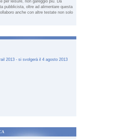
te per leisure, non gareggio più. Da
sta pubblicista, oltre ad alimentare questa
ollaboro anche con altre testate non solo
.
CA