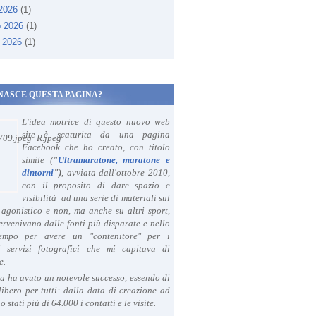
 2026
(1)
o 2026
(1)
 2026
(1)
NASCE QUESTA PAGINA?
L'idea motrice di questo nuovo web
site è scaturita da una pagina
Facebook che ho creato, con titolo
simile (
"
Ultramaratone, maratone e
dintorni
")
, avviata dall'ottobre 2010,
con il proposito di dare spazio e
visibilità ad una serie di materiali sul
agonistico e non, ma anche su altri sport,
ervenivano dalle fonti più disparate e nello
tempo per avere un "contenitore" per i
i servizi fotografici che mi capitava di
e.
a ha avuto un notevole successo, essendo di
libero per tutti: dalla data di creazione ad
o stati più di 64.000 i contatti e le visite.