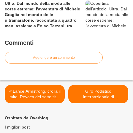
Ultra. Dal mondo della moda alle
corse estreme: l'avventura di Michele
Graglia nel mondo delle
ultramaratone, raccontata a quattro
mani assieme a Folco Terzani, tra
sfida al limite e viaggio esperienziale
Commenti
Aggiungere un commento
< Lance Armstrong, crolla il
Giro Podistico
mito. Revoca dei sette titoli
Internazionale di
conquistati al Tour de
Castelbuono (87^ ed.). Il
France e duro colpo al
Giro si tinge d'azzurro con
ciclismo internazionale
la presenza di Ruggero
Ospitato da Overblog
Pertile e di Yuri Floriani >
I migliori post