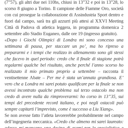
(7”57), gli altri due nei 110hs, chiusi in 13”32 e poi in 13”28, lo
scorso 8 giugno a Torino. Il campione delle Fiamme Oro, società
con cui prosegue la collaborazione di Assindustria Sport dentro e
fuori dal campo, sarà tra gli azzurri più attesi al XXVI Meeting
Città di Padova di atletica leggera, in programma domenica 2
settembre allo Stadio Euganeo, dalle ore 19 (ingresso gratuito).
«Dopo i Giochi Olimpici di Londra mi sono concesso una
settimana di pausa, per staccare un po’, ma ho ripreso a
prepararmi e i tempi che realizzo in allenamento sono gli stessi
che facevo in quel periodo: credo che il finale di stagione potrà
regalarmi qualche bel risultato, anche perché l’anno scorso ho
realizzato il mio primato proprio a settembre
– racconta il
ventisettenne Abate –
Per me è stata un’annata grandiosa. E’
vero che a Londra mi sarei potuto qualificare per la finale se non
avessi incontrato qualche problema sul terzo ostacolo ma non
credo di avere nulla da rimproverarmi: ho corso in 13”35, sui
tempi del precedente record italiano, e poi negli ostacoli può
sempre capitarti l’imprevisto, come è successo a Liu Xiang»
.
Se non avesse fatto l’atleta lavorerebbe probabilmente nel campo
dell’ingegneria meccanica.
«Credo che almeno mi sarei laureato:
adesso mi mancano una decina di esami per la specialistica e