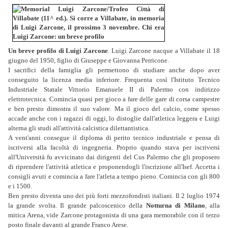
Un breve profilo di Luigi Zarcone
. Luigi Zarcone nacque a Villabate il 18
giugno del 1950, figlio di Giuseppe e Giovanna Perricone.
I sacrifici della famiglia gli permettono di studiare anche dopo aver
conseguito la licenza media inferiore. Frequenta così l'Istituto Tecnico
Industriale Statale Vittorio Emanuele II di Palermo con indirizzo
elettrotecnica. Comincia quasi per gioco a fare delle gare di corsa campestre
e ben presto dimostra il suo valore. Ma il gioco del calcio, come spesso
accade anche con i ragazzi di oggi, lo distoglie dall'atletica leggera e Luigi
alterna gli studi all'attività calcistica dilettantistica.
A vent'anni consegue il diploma di perito tecnico industriale e pensa di
iscriversi alla facoltà di ingegneria. Proprio quando stava per iscriversi
all'Università fu avvicinato dai dirigenti del Cus Palermo che gli proposero
di riprendere l'attività atletica e proponendogli l'iscrizione all'Isef. Accetta i
consigli avuti e comincia a fare l'atleta a tempo pieno. Comincia con gli 800
e i 1500.
Ben presto diventa uno dei più forti mezzofondisti italiani. Il 2 luglio 1974
la grande svolta. Il grande palcoscenico della
Notturna di Milano
, alla
mitica Arena, vide Zarcone protagonista di una gara memorabile con il terzo
posto finale davanti al grande Franco Arese.