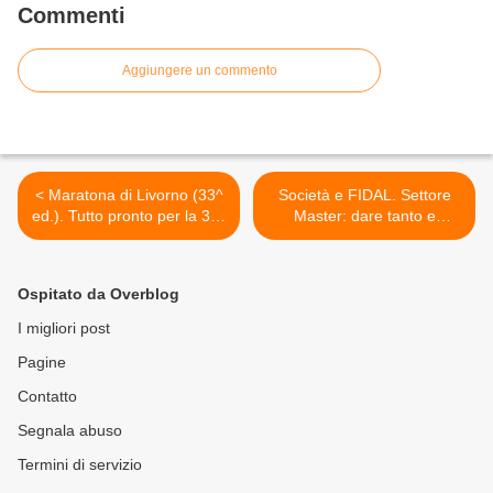
Commenti
Aggiungere un commento
< Maratona di Livorno (33^
Società e FIDAL. Settore
ed.). Tutto pronto per la 33^
Master: dare tanto e
edizione. Ecco alcune
ricevere poco o nulla
novità
(Claudio Bernagozzi) >
Ospitato da Overblog
I migliori post
Pagine
Contatto
Segnala abuso
Termini di servizio