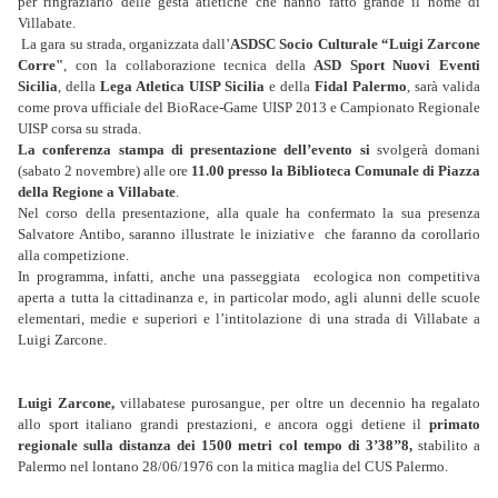
per ringraziarlo delle gesta atletiche che hanno fatto grande il nome di
Villabate.
La gara su strada, organizzata dall’
ASDSC Socio Culturale “Luigi Zarcone
Corre"
, con la collaborazione tecnica della
ASD Sport Nuovi Eventi
Sicilia
, della
Lega Atletica UISP Sicilia
e della
Fidal Palermo
, sarà valida
come prova ufficiale del BioRace-Game UISP 2013 e Campionato Regionale
UISP corsa su strada.
La conferenza stampa di presentazione dell’evento si
svolgerà domani
(sabato 2 novembre) alle ore
11.00 presso la Biblioteca Comunale di Piazza
della Regione a Villabate
.
Nel corso della presentazione, alla quale ha confermato la sua presenza
Salvatore Antibo, saranno illustrate le iniziative che faranno da corollario
alla competizione.
In programma, infatti, anche una passeggiata ecologica non competitiva
aperta a tutta la cittadinanza e, in particolar modo, agli alunni delle scuole
elementari, medie e superiori e l’intitolazione di una strada di Villabate a
Luigi Zarcone.
Luigi Zarcone,
villabatese purosangue, per oltre un decennio ha regalato
allo sport italiano grandi prestazioni, e ancora oggi detiene il
primato
regionale sulla distanza dei 1500 metri col tempo di 3’38’’8,
stabilito a
Palermo nel lontano 28/06/1976 con la mitica maglia del CUS Palermo.