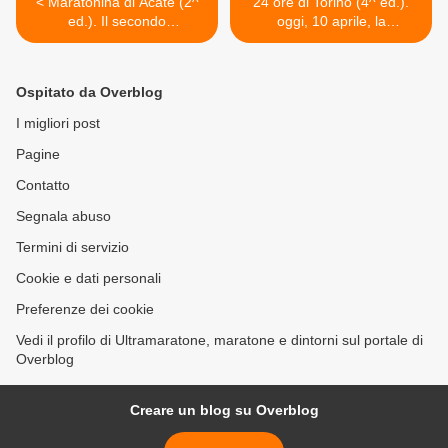
< Maratonina di Acate (2^
24 ore di Torino (4^ ed.).
ed.). Il secondo
oggi, 10 aprile, la
appuntamento, il 15 aprile
conferenza stampa di
2012
presentazione dell'evento
targato "Il Giro d'Italia Run"
Ospitato da Overblog
>
I migliori post
Pagine
Contatto
Segnala abuso
Termini di servizio
Cookie e dati personali
Preferenze dei cookie
Vedi il profilo di Ultramaratone, maratone e dintorni sul portale di
Overblog
Creare un blog su Overblog