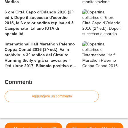
Modica
6 ore Città Capo d'Orlando 2016 (2^
ed.). Dopo il successo d'esordio
2015, la 6 ore orlandina replica ed è
Campionato Italiano IUTA di
specialità
International Half Marathon Palermo
Coppa Conad 2016 (3^ ed.). Va in
archivio la 3^ replica del Circuito
Running Sicily e già si lavora per
l'edizione 2017. Bilancio positivo e
rettificata in extremis la graduatoria
maschile a squadre
Commenti
Aggiungere un commento