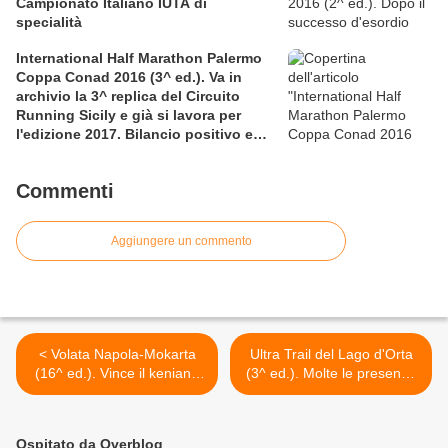
Campionato Italiano IUTA di
specialità
International Half Marathon Palermo
Coppa Conad 2016 (3^ ed.). Va in
archivio la 3^ replica del Circuito
Running Sicily e già si lavora per
l'edizione 2017. Bilancio positivo e
rettificata in extremis la graduatoria
maschile a squadre
Commenti
Aggiungere un commento
< Volata Napola-Mokarta
Ultra Trail del Lago d'Orta
(16^ ed.). Vince il keniano
(3^ ed.). Molte le presenze
William Kibor con un
internazionali annunciate
travolgente finale
per il prossimo 20 ottobre >
Ospitato da Overblog