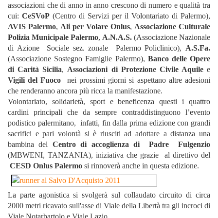
associazioni che di anno in anno crescono di numero e qualità tra
cui:
CeSVoP
(Centro di Servizi per il Volontariato di Palermo),
AVIS Palermo
,
Ali per Volare Onlus
,
Associazione Culturale
Polizia Municipale Palermo
,
A.N.A.S.
(Associazione Nazionale
di Azione Sociale sez. zonale Palermo Policlinico),
A.S.Fa.
(Associazione Sostegno Famiglie Palermo),
Banco delle Opere
di Carità Sicilia
,
Associazioni di Protezione Civile Aquile
e
Vigili del Fuoco
nei prossimi giorni si aspettano altre adesioni
che renderanno ancora più ricca la manifestazione.
Volontariato, solidarietà, sport e beneficenza questi i quattro
cardini principali che da sempre contraddistinguono l’evento
podistico palermitano, infatti, fin dalla prima edizione con grandi
sacrifici e pari volontà si è riusciti ad adottare a distanza una
bambina del
Centro di accoglienza di Padre Fulgenzio
(MBWENI, TANZANIA), iniziativa che grazie al direttivo del
CESD Onlus Palermo
si rinnoverà anche in questa edizione.
La parte agonistica si svolgerà sul collaudato circuito di circa
2000 metri ricavato sull'asse di Viale della Libertà tra gli incroci di
Viale Notarbartolo e Viale Lazio.