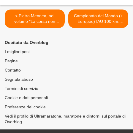
< Pietro Mennea, nel
Campionato del Mondo (+
volume "La corsa non
Europeo) IAU 100 km.
finisce mai" racconta il suo
Anche il bergamasco Lucio
sport e la sua vita
Bazzana al Campionato del
Mondo Master 100 km: un
Ospitato da Overblog
"mitico" ultrarunner che ha
tanto da raccontare >
I migliori post
Pagine
Contatto
Segnala abuso
Termini di servizio
Cookie e dati personali
Preferenze dei cookie
Vedi il profilo di Ultramaratone, maratone e dintorni sul portale di
Overblog