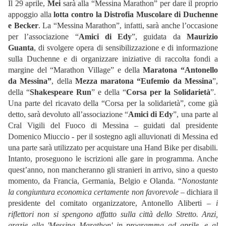
Il 29 aprile,
Mei
sarà alla “Messina Marathon” per dare il proprio
appoggio alla
lotta contro la Distrofia Muscolare di Duchenne
e Becker
. La “Messina Marathon”, infatti, sarà anche l’occasione
per l’associazione “
Amici di Edy
”, guidata da
Maurizio
Guanta
, di svolgere opera di sensibilizzazione e di informazione
sulla Duchenne e di organizzare iniziative di raccolta fondi a
margine del “Marathon Village” e della
Maratona “Antonello
da Messina”
, della
Mezza maratona “Eufemio da Messina
”,
della “
Shakespeare Run
” e della “
Corsa per la Solidarietà
”.
Una parte del ricavato della “Corsa per la solidarietà”, come già
detto, sarà devoluto all’associazione “
Amici di Edy
”, una parte al
Cral Vigili del Fuoco di Messina – guidati dal presidente
Domenico Miuccio - per il sostegno agli alluvionati di Messina ed
una parte sarà utilizzato per acquistare una Hand Bike per disabili.
Intanto, proseguono le iscrizioni alle gare in programma. Anche
quest’anno, non mancheranno gli stranieri in arrivo, sino a questo
momento, da Francia, Germania, Belgio e Olanda. “
Nonostante
la congiuntura economica certamente non favorevole
– dichiara il
presidente del comitato organizzatore, Antonello Aliberti –
i
riflettori non si spengono affatto sulla città dello Stretto. Anzi,
grazie alla 'Messina Marathon' in programma ad aprile, e al