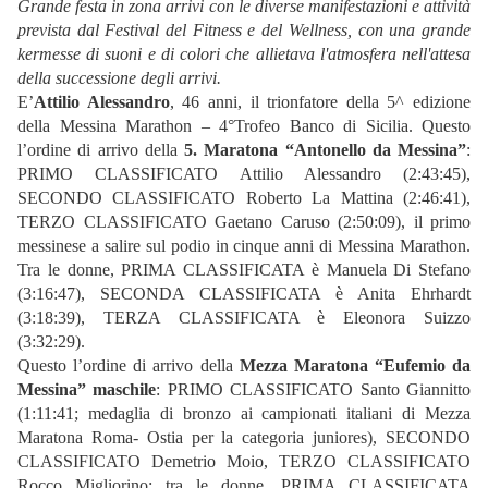
Grande festa in zona arrivi con le diverse manifestazioni e attività
prevista dal Festival del Fitness e del Wellness, con una grande
kermesse di suoni e di colori che allietava l'atmosfera nell'attesa
della successione degli arrivi.
E’
Attilio Alessandro
, 46 anni, il trionfatore della 5^ edizione
della Messina Marathon – 4°Trofeo Banco di Sicilia. Questo
l’ordine di arrivo della
5. Maratona “Antonello da Messina”
:
PRIMO CLASSIFICATO Attilio Alessandro (2:43:45),
SECONDO CLASSIFICATO Roberto La Mattina (2:46:41),
TERZO CLASSIFICATO Gaetano Caruso (2:50:09), il primo
messinese a salire sul podio in cinque anni di Messina Marathon.
Tra le donne, PRIMA CLASSIFICATA è Manuela Di Stefano
(3:16:47), SECONDA CLASSIFICATA è Anita Ehrhardt
(3:18:39), TERZA CLASSIFICATA è Eleonora Suizzo
(3:32:29).
Questo l’ordine di arrivo della
Mezza Maratona “Eufemio da
Messina” maschile
: PRIMO CLASSIFICATO Santo Giannitto
(1:11:41; medaglia di bronzo ai campionati italiani di Mezza
Maratona Roma- Ostia per la categoria juniores), SECONDO
CLASSIFICATO Demetrio Moio, TERZO CLASSIFICATO
Rocco Migliorino; tra le donne, PRIMA CLASSIFICATA