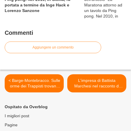
portata a termine da Inge Hack e
Lorenzo Sanzone
Commenti
Aggiungere un commento
< Barge-Montebracco. Sulle
L'impresa di Battista
orme dei Trappisti trovano
Marchesi nel racconto di
la vittoria Bernard
Diavolo Rosso (8^ puntata).
Dematteis e Mina El
Battista, al giro di boa del
Kannoussi
50° giorno, in visita agli
Ospitato da Overblog
amici RB che corrono la
Sarnico-Lovere Run >
I migliori post
Pagine