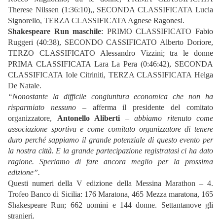
Therese Nilssen (1:36:10),, SECONDA CLASSIFICATA Lucia
Signorello, TERZA CLASSIFICATA Agnese Ragonesi.
Shakespeare Run maschile
: PRIMO CLASSIFICATO Fabio
Ruggeri (40:38), SECONDO CASSIFICATO Alberto Doriore,
TERZO CLASSIFICATO Alessandro Vizzini; tra le donne
PRIMA CLASSIFICATA Lara La Pera (0:46:42), SECONDA
CLASSIFICATA Iole Citriniti, TERZA CLASSIFICATA Helga
De Natale.
“Nonostante la difficile congiuntura economica che non ha
risparmiato nessuno
– afferma il presidente del comitato
organizzatore,
Antonello Aliberti
–
abbiamo ritenuto come
associazione sportiva e come comitato organizzatore di tenere
duro perché sappiamo il grande potenziale di questo evento per
la nostra città. E la grande partecipazione registratasi ci ha dato
ragione. Speriamo di fare ancora meglio per la prossima
edizione”.
Questi numeri della V edizione della Messina Marathon – 4.
Trofeo Banco di Sicilia: 176 Maratona, 465 Mezza maratona, 165
Shakespeare Run; 662 uomini e 144 donne. Settantanove gli
stranieri.