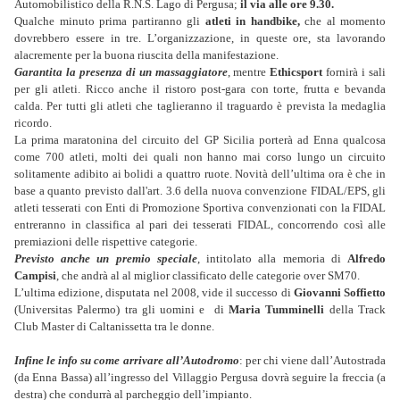
Automobilistico della R.N.S. Lago di Pergusa;
il via alle ore 9.30.
Qualche minuto prima partiranno gli
atleti in handbike,
che al momento
dovrebbero essere in tre. L’organizzazione, in queste ore, sta lavorando
alacremente per la buona riuscita della manifestazione.
Garantita la presenza di un massaggiatore
, mentre
Ethicsport
fornirà i sali
per gli atleti. Ricco anche il ristoro post-gara con torte, frutta e bevanda
calda. Per tutti gli atleti che taglieranno il traguardo è prevista la medaglia
ricordo.
La prima maratonina del circuito del GP Sicilia porterà ad Enna qualcosa
come 700 atleti, molti dei quali non hanno mai corso lungo un circuito
solitamente adibito ai bolidi a quattro ruote. Novità dell’ultima ora è che in
base a quanto previsto dall'art. 3.6 della nuova convenzione FIDAL/EPS, gli
atleti tesserati con Enti di Promozione Sportiva convenzionati con la FIDAL
entreranno in classifica al pari dei tesserati FIDAL, concorrendo così alle
premiazioni delle rispettive categorie.
Previsto anche un premio speciale
, intitolato alla memoria di
Alfredo
Campisi
, che andrà al al miglior classificato delle categorie over SM70.
L’ultima edizione, disputata nel 2008, vide il successo di
Giovanni Soffietto
(Universitas Palermo) tra gli uomini e di
Maria Tumminelli
della Track
Club Master di Caltanissetta tra le donne.
Infine le info su come arrivare all’Autodromo
: per chi viene dall’Autostrada
(da Enna Bassa) all’ingresso del Villaggio Pergusa dovrà seguire la freccia (a
destra) che condurrà al parcheggio dell’impianto.