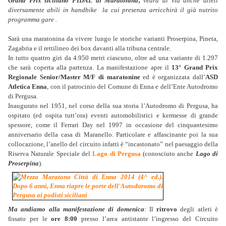
Grand Prix siciliano FIDAL di Maratonina,
vedrà al via anche atleti
diversamente abili in handbike la cui presenza arricchirà il già nutrito
programma gare .
Sarà una maratonina da vivere lungo le storiche varianti Proserpina, Pineta,
Zagabria e il rettilineo dei box davanti alla tribuna centrale.
In tutto quattro giri da 4.950 metri ciascuno, oltre ad una variante di 1.297
che sarà coperta alla partenza. La manifestazione apre il
13° Grand Prix
Regionale Senior/Master M/F di maratonine
ed è organizzata dall’
A
SD
Atletica
Enna
, con il patrocinio del Comune di Enna e dell’Ente Autodromo
di Pergusa.
Inaugurato nel 1951, nel corso della sua storia l’Autodromo di Pergusa, ha
ospitato (ed ospita tutt’ora) eventi automobilistici e kermesse di grande
spessore, come il Ferrari Day nel 1997 in occasione del cinquantesimo
anniversario della casa di Maranello. Particolare e affascinante poi la sua
collocazione, l’anello del circuito infatti è “incastonato” nel paesaggio della
Riserva Naturale Speciale del
Lago di Pergusa
(conosciuto anche
Lago di
Proserpina
).
Ma andiamo alla manifestazione di domenica
: Il
ritrovo
degli atleti è
fissato per le
ore 8:00
presso l’area antistante l’ingresso del Circuito