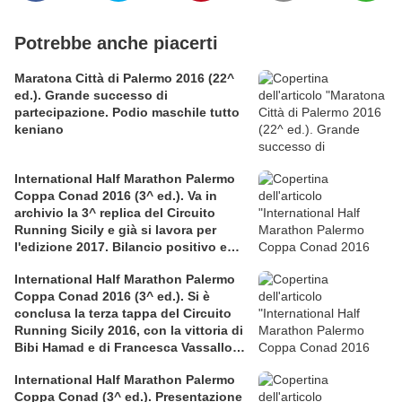
Potrebbe anche piacerti
Maratona Città di Palermo 2016 (22^
ed.). Grande successo di
partecipazione. Podio maschile tutto
keniano
International Half Marathon Palermo
Coppa Conad 2016 (3^ ed.). Va in
archivio la 3^ replica del Circuito
Running Sicily e già si lavora per
l'edizione 2017. Bilancio positivo e
rettificata in extremis la graduatoria
International Half Marathon Palermo
maschile a squadre
Coppa Conad 2016 (3^ ed.). Si è
conclusa la terza tappa del Circuito
Running Sicily 2016, con la vittoria di
Bibi Hamad e di Francesca Vassallo
nella Mezza
International Half Marathon Palermo
Coppa Conad (3^ ed.). Presentazione