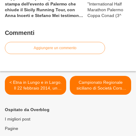
stampa dell'evento di Palermo che
chiude il Sicily Running Tour, con
Anna Incerti e Stefano Mei testimonial
allo start
Commenti
Aggiungere un commento
< Etna in Lungo e in Largo.
Campionato Regionale
Il 22 febbraio 2014, un
siciliano di Società Corsa
allenamento autogestito di
Campestre. La 2^ prova,
50 km sull'Etna, da Nicolosi
rinviata per maltempo, si
al Rifugio Sapienza e
disputerà a Piazza
Ospitato da Overblog
ritorno (1900 D+/-)
Armerina, domenica 23
febbraio >
I migliori post
Pagine