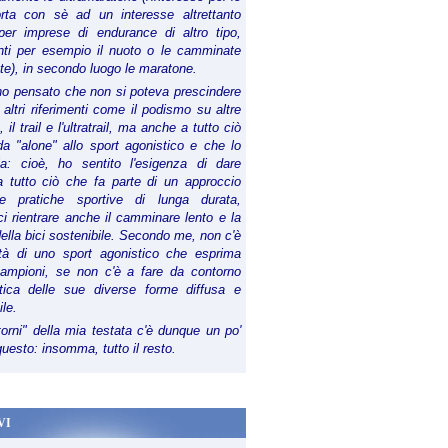
orta con sè ad un interesse altrettanto
per imprese di endurance di altro tipo,
anti per esempio il nuoto o le camminate
te), in secondo luogo le maratone.
ho pensato che non si poteva prescindere
 altri riferimenti come il podismo su altre
 il trail e l'ultratrail, ma anche a tutto ciò
a "alone" allo sport agonistico e che lo
ia: cioè, ho sentito l'esigenza di dare
a tutto ciò che fa parte di un approccio
le pratiche sportive di lunga durata,
i rientrare anche il camminare lento e la
della bici sostenibile. Secondo me, non c'è
lità di uno sport agonistico che esprima
campioni, se non c'è a fare da contorno
tica delle sue diverse forme diffusa e
ile.
torni" della mia testata c'è dunque un po'
 questo: insomma, tutto il resto.
VI