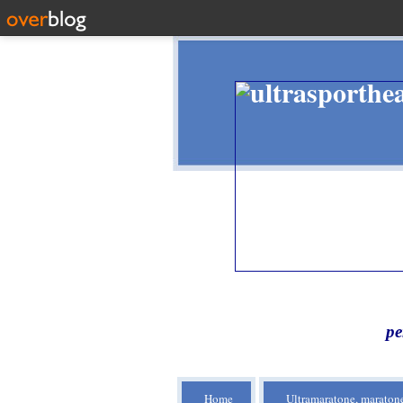
pe
Home
Ultramaratone, maratone