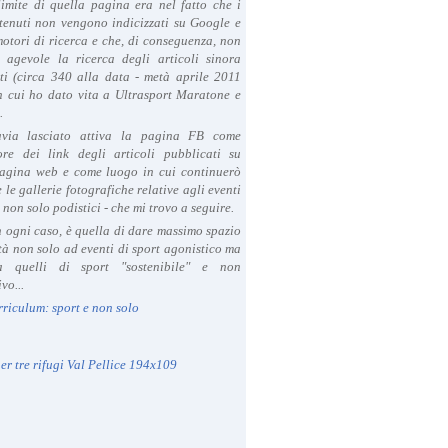
limite di quella pagina era nel fatto che i
tenuti non vengono indicizzati su Google e
 motori di ricerca e che, di conseguenza, non
a agevole la ricerca degli articoli sinora
ti (circa 340 alla data - metà aprile 2011
in cui ho dato vita a Ultrasport Maratone e
.
avia lasciato attiva la pagina FB come
ore dei link degli articoli pubblicati su
agina web e come luogo in cui continuerò
 le gallerie fotografiche relative agli eventi
- non solo podistici - che mi trovo a seguire.
in ogni caso, è quella di dare massimo spazio
ità non solo ad eventi di sport agonistico ma
 quelli di sport "sostenibile" e non
vo...
rriculum: sport e non solo