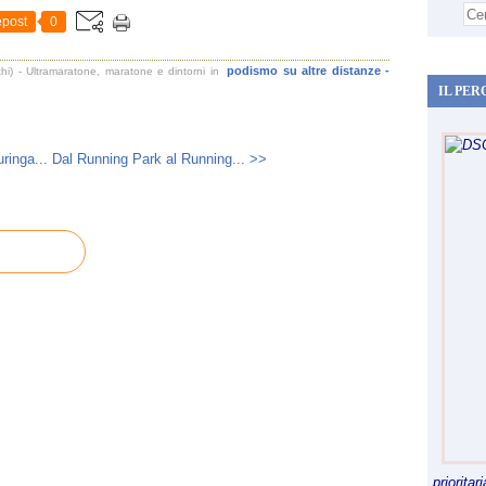
post
0
podismo su altre distanze -
i) - Ultramaratone, maratone e dintorni
in
IL PER
ringa...
Dal Running Park al Running... >>
priorita