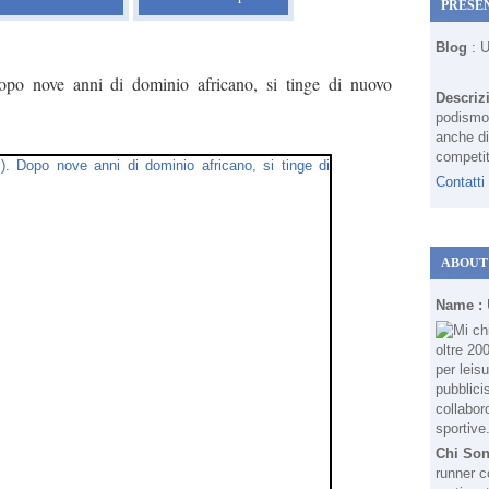
PRESE
Blog
: 
po nove anni di dominio africano, si tinge di nuovo
Descriz
podismo 
anche di
competit
Contatti
ABOUT
Name :
Chi So
runner c