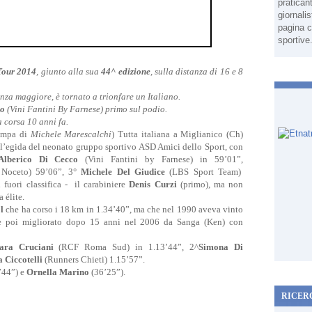
pratican
giornali
pagina c
sportive
Tour 2014
, giunto alla sua
44^ edizione
, sulla distanza di 16 e 8
nza maggiore, è tornato a trionfare un Italiano.
co
(Vini Fantini By Farnese) primo sul podio.
 corsa 10 anni fa.
ampa di
Michele Marescalchi
) Tutta italiana a Miglianico (Ch)
 l’egida del neonato gruppo sportivo ASD Amici dello Sport, con
Alberico Di Cecco
(Vini Fantini by Farnese) in 59’01”,
 Noceto) 59’06”, 3°
Michele Del Giudice
(LBS Sport Team)
 fuori classifica - il carabiniere
Denis Curzi
(primo), ma non
a élite.
l
che ha corso i 18 km in 1.34’40”, ma che nel 1990 aveva vinto
he poi migliorato dopo 15 anni nel 2006 da Sanga (Ken) con
ara Cruciani
(RCF Roma Sud) in 1.13’44”, 2^
Simona Di
 Ciccotelli
(Runners Chieti) 1.15’57”.
’44”) e
Ornella Marino
(36’25”).
RICER