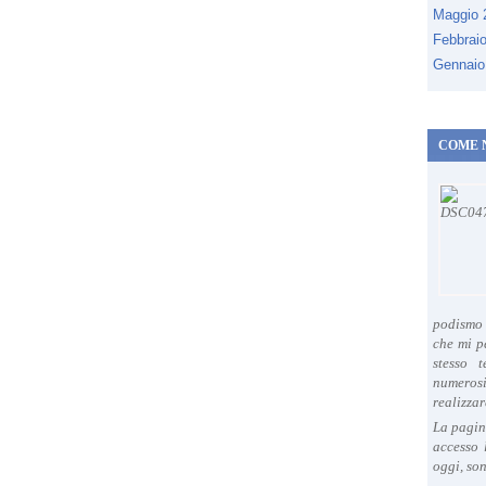
Maggio
Febbrai
Gennaio
COME 
podismo 
che mi p
stesso 
numeros
realizzar
La pagin
accesso 
oggi, son