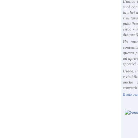
L'unico 
suoi con
in altri
risultav
pubblica
circa - 
dintorni)
Ho tutt
contenit
questa p
ad aprire
sportivi 
L'idea, 
e visibil
anche a
competiti
Il mio cu