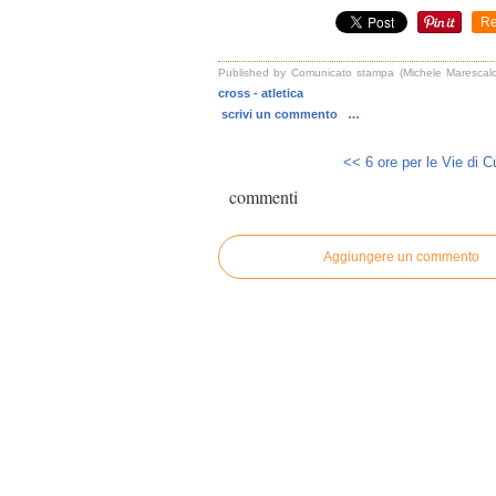
Re
Published by Comunicato stampa (Michele Marescalch
cross - atletica
scrivi un commento
…
<< 6 ore per le Vie di Cu
commenti
Aggiungere un commento