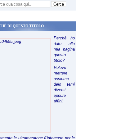
CHÈ DI QUESTO TITOLO
Perchè ho
dato alla
mia pagina
questo
titolo?
Volevo
mettere
assieme
deio temi
diversi
eppure
affini:
riamente le ultramaratone (l'interesse per le