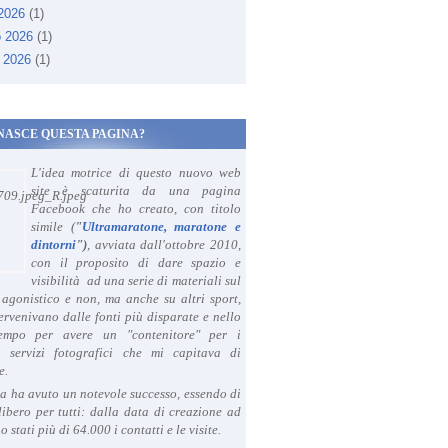
 2026
(1)
o 2026
(1)
 2026
(1)
NASCE QUESTA PAGINA?
L'idea motrice di questo nuovo web
site è scaturita da una pagina
Facebook che ho creato, con titolo
simile (
"
Ultramaratone, maratone e
dintorni
")
, avviata dall'ottobre 2010,
con il proposito di dare spazio e
visibilità ad una serie di materiali sul
agonistico e non, ma anche su altri sport,
ervenivano dalle fonti più disparate e nello
tempo per avere un "contenitore" per i
i servizi fotografici che mi capitava di
e.
a ha avuto un notevole successo, essendo di
libero per tutti: dalla data di creazione ad
o stati più di 64.000 i contatti e le visite.