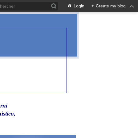
Login
+
Create my blog
rni
istico,