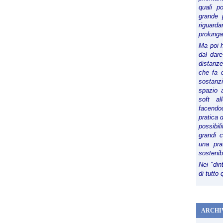
quali p
grande 
riguard
prolunga
Ma poi 
dal dare
distanze,
che fa d
sostanz
spazio 
soft al
facendoc
pratica 
possibi
grandi 
una pra
sostenib
Nei "din
di tutto
ARCHI