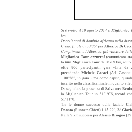
Si è svolto il 10 agosto 2014 il
Miglianico 
km.
Dopo 9 anni di dominio africano nella dista
Crono finale di 59'06" per
Alberico Di Cec
Complimenti ad Alberico, già vincitore della
Miglianico Tour azzurra!
(comunicato st
la
44^ Miglianico Tour
di 18 e 9 km, sotto
oltre 800 partecipanti, gara vinta da
precedendo
Michele Cacaci
(Atl. Casone
1.00’58”, in gara - ma come ospite, quindi
inserito nella classifica finale in quanto atlet
Da segnalare la presenza di
Salvatore Bettio
la Miglianico Tour in 51’19”6, record c
51’11”0.
Tra le donne successo della laziale
Chi
Donato
(Runners Chieti) 1.15’22”, 3^
Gloria
Nella 9 km successi per
Alessio Bisogno
(29