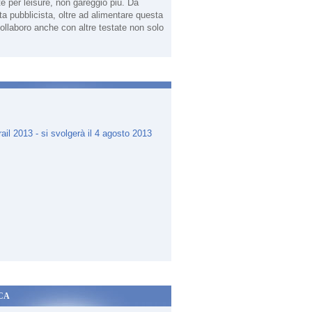
te per leisure, non gareggio più. Da
sta pubblicista, oltre ad alimentare questa
ollaboro anche con altre testate non solo
.
CA